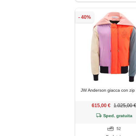
Soprabito
Trench
JW Anderson giacca con zip 
615,00 €
1.025,00 
Sped. gratuita
52