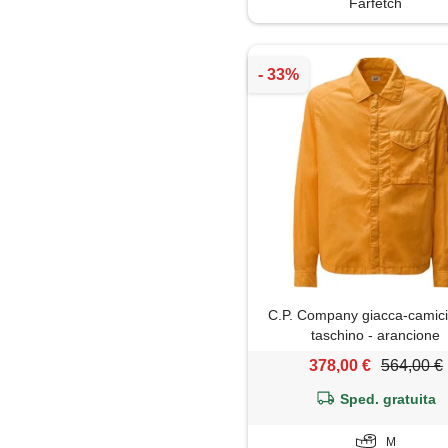
Farfetch
C.P. Company giacca-camic
taschino - arancione
378,00 €
564,00 €
Sped. gratuita
M