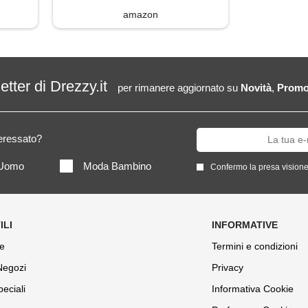
amazon
letter di Drezzy.it
per rimanere aggiornato su
Novità
,
Promo
teressato?
Uomo
Moda Bambino
Confermo la presa visione
e
Termini e condizioni
 Negozi
Privacy
peciali
Informativa Cookie