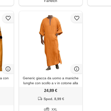
Farfetch
ia con
Generic giacca da uomo a maniche
lunghe con scollo a v in cotone alla
casual da uomo camicia notte
24,89 €
manica lunga
Sped. 8,99 €
XXL