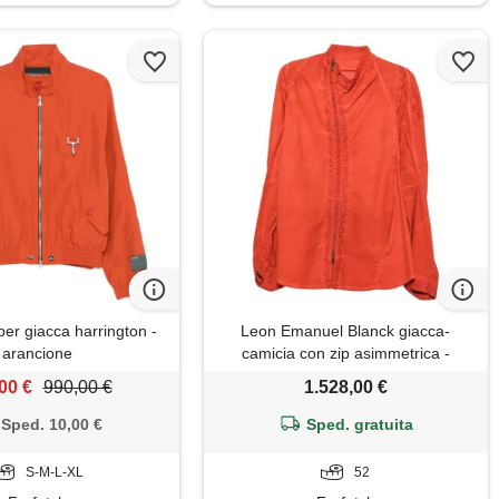
r giacca harrington -
Leon Emanuel Blanck giacca-
arancione
camicia con zip asimmetrica -
arancione
00 €
990,00 €
1.528,00 €
Sped. 10,00 €
Sped. gratuita
S-M-L-XL
52