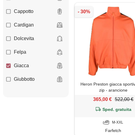
Cappotto
Cardigan
Dolcevita
Felpa
Giacca
Giubbotto
Heron Preston giacca sporti
zip - arancione
Maglietta
365,00 €
522,00 €
Maglione
Sped. gratuita
Piumino
M-XXL
Farfetch
Polo