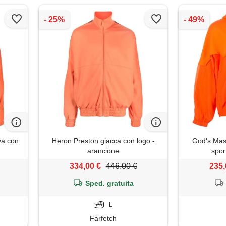
va con
Heron Preston giacca con logo -
God's Mast
arancione
spor
334,00 €
446,00 €
235,
Sped. gratuita
L
Farfetch