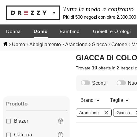
Tutta la moda a confronto
Più di 500 negozi con oltre 2.300.000 
Donna
Uomo
Bambino
Gioielli e Orologi
›
›
›
›
›
›
Uomo
Abbigliamento
Arancione
Giacca
Cotone
Ma
GIACCA DI CO
10
2
Trovate
offerte in
negozi
c
Sconti
Nuov
Brand
Taglia
Prodotto
Arancione
Giacca
Blazer
Camicia