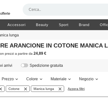
offerte
Accessori
Beauty
Sport
Brand
Offi
nica lunga
LORE ARANCIONE IN COTONE MANICA
24,89 €
on prezzi a partire da
i arrivi
Spedizione gratuita
Prezzo
Colore
Materiale
Negozio
Cotone
Manica lunga
Azzera filtri