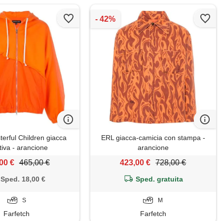
erful Children giacca
ERL giacca-camicia con stampa -
tiva - arancione
arancione
00 €
465,00 €
423,00 €
728,00 €
Sped. 18,00 €
Sped. gratuita
S
M
Farfetch
Farfetch