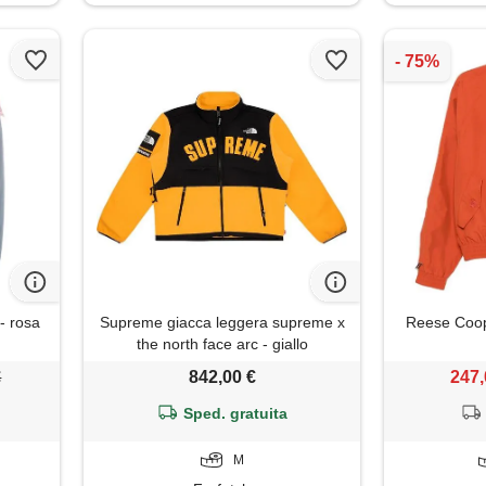
- rosa
Supreme giacca leggera supreme x
Reese Coope
the north face arc - giallo
€
842,00 €
247,
Sped. gratuita
M