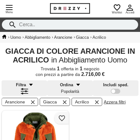
Menu
Wishlist
Accedi
›
›
›
›
›
Uomo
Abbigliamento
Arancione
Giacca
Acrilico
GIACCA DI COLORE ARANCIONE IN
ACRILICO
in Abbigliamento Uomo
1
1
Trovata
offerta in
negozio
2.716,00 €
con prezzi a partire da
Filtra
Ordina
Includi sped.
Popolarità
Arancione
Giacca
Acrilico
Azzera filtri