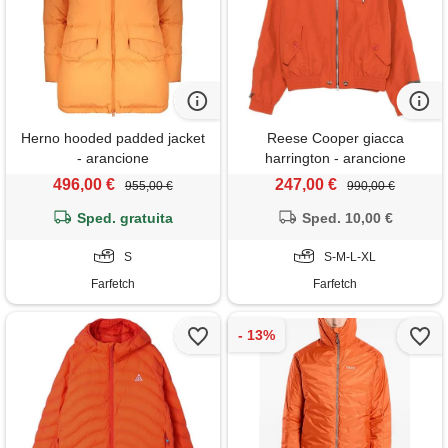
Herno hooded padded jacket
Reese Cooper giacca
- arancione
harrington - arancione
496,00 €
247,00 €
955,00 €
990,00 €
Sped. gratuita
Sped. 10,00 €
S
S-M-L-XL
Farfetch
Farfetch