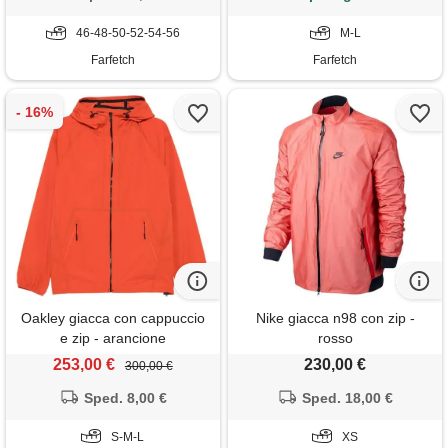
46-48-50-52-54-56
M-L
Farfetch
Farfetch
Oakley giacca con cappuccio
Nike giacca n98 con zip -
e zip - arancione
rosso
253,00 €
230,00 €
300,00 €
Sped. 8,00 €
Sped. 18,00 €
S-M-L
XS