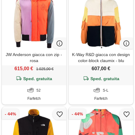
JW Anderson giacca con zip -
K-Way R&D giacca con design
rosa
color-block claumix - blu
615,00 €
607,00 €
1.025,00 €
Sped. gratuita
Sped. gratuita
52
S-L
Farfetch
Farfetch