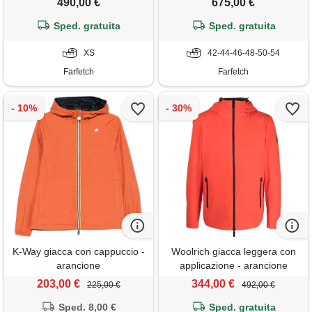
490,00 €
675,00 €
Sped. gratuita
Sped. gratuita
XS
42-44-46-48-50-54
Farfetch
Farfetch
K-Way giacca con cappuccio -
Woolrich giacca leggera con
arancione
applicazione - arancione
203,00 €
344,00 €
225,00 €
492,00 €
Sped. 8,00 €
Sped. gratuita