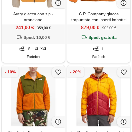
Autry giacca con zip -
C.P. Company giacca
arancione
trapuntata con inserti imbottiti
- arancione
241,00 €
879,00 €
359,00 €
902,00 €
Sped. 10,00 €
Sped. gratuita
S-L-XL-XXL
L
Farfetch
Farfetch