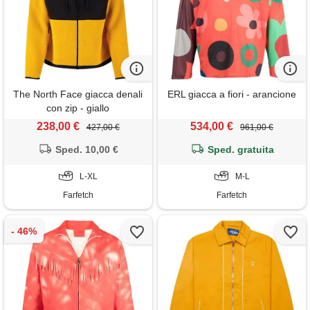
The North Face giacca denali
ERL giacca a fiori - arancione
con zip - giallo
238,00 €
534,00 €
427,00 €
961,00 €
Sped. 10,00 €
Sped. gratuita
L-XL
M-L
Farfetch
Farfetch