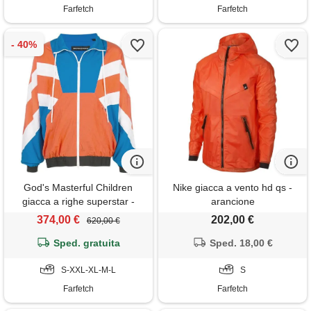
Farfetch
Farfetch
God's Masterful Children
Nike giacca a vento hd qs -
giacca a righe superstar -
arancione
arancione
374,00 €
202,00 €
620,00 €
Sped. gratuita
Sped. 18,00 €
S-XXL-XL-M-L
S
Farfetch
Farfetch