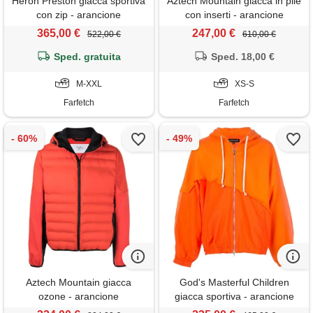
Heron Preston giacca sportiva
Aztech Mountain giacca in pile
con zip - arancione
con inserti - arancione
365,00 €
247,00 €
522,00 €
610,00 €
Sped. gratuita
Sped. 18,00 €
M-XXL
XS-S
Farfetch
Farfetch
Aztech Mountain giacca
God's Masterful Children
ozone - arancione
giacca sportiva - arancione