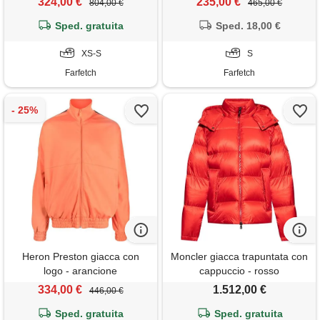
324,00 €
235,00 €
804,00 €
465,00 €
Sped. gratuita
Sped. 18,00 €
XS-S
S
Farfetch
Farfetch
Heron Preston giacca con
Moncler giacca trapuntata con
logo - arancione
cappuccio - rosso
334,00 €
1.512,00 €
446,00 €
Sped. gratuita
Sped. gratuita