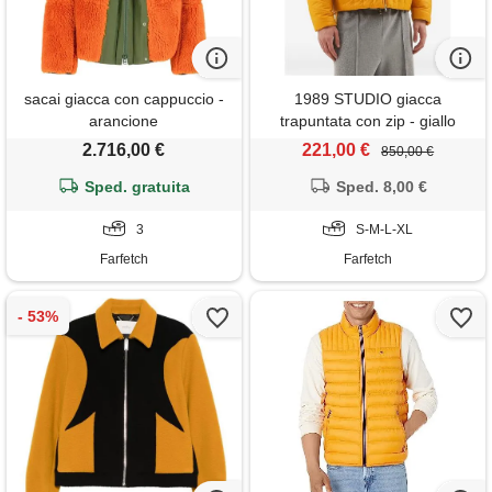
sacai giacca con cappuccio -
1989 STUDIO giacca
arancione
trapuntata con zip - giallo
2.716,00 €
221,00 €
850,00 €
Sped. gratuita
Sped. 8,00 €
3
S-M-L-XL
Farfetch
Farfetch