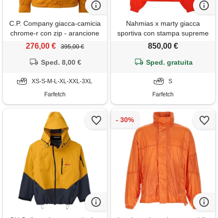
C.P. Company giacca-camicia
Nahmias x marty giacca
chrome-r con zip - arancione
sportiva con stampa supreme
- arancione
276,00 €
850,00 €
395,00 €
Sped. 8,00 €
Sped. gratuita
XS-S-M-L-XL-XXL-3XL
S
Farfetch
Farfetch