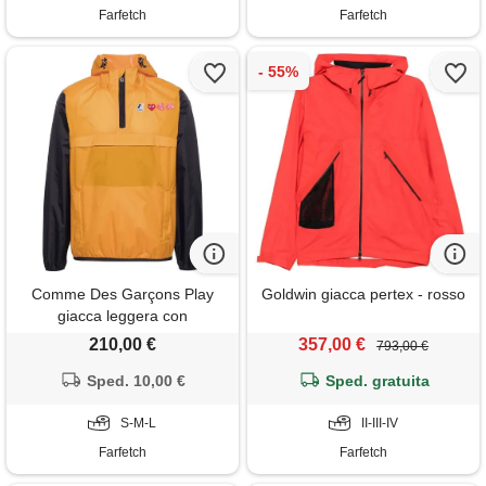
Farfetch
Farfetch
Comme Des Garçons Play
Goldwin giacca pertex - rosso
giacca leggera con
applicazione heart x k-way -
210,00 €
357,00 €
793,00 €
arancione
Sped. 10,00 €
Sped. gratuita
S-M-L
II-III-IV
Farfetch
Farfetch