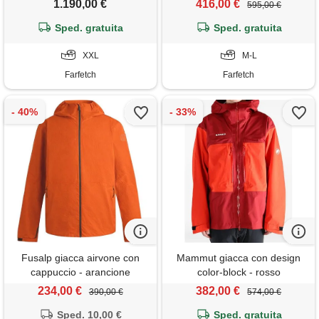
1.190,00 €
416,00 €
595,00 €
Sped. gratuita
Sped. gratuita
XXL
M-L
Farfetch
Farfetch
Fusalp giacca airvone con
Mammut giacca con design
cappuccio - arancione
color-block - rosso
234,00 €
382,00 €
390,00 €
574,00 €
Sped. 10,00 €
Sped. gratuita