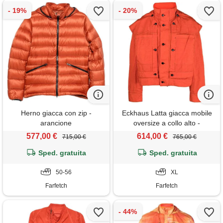
Herno giacca con zip -
Eckhaus Latta giacca mobile
arancione
oversize a collo alto -
arancione
577,00 €
614,00 €
715,00 €
765,00 €
Sped. gratuita
Sped. gratuita
50-56
XL
Farfetch
Farfetch