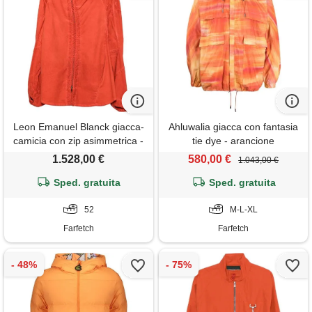
Leon Emanuel Blanck giacca-
Ahluwalia giacca con fantasia
camicia con zip asimmetrica -
tie dye - arancione
arancione
1.528,00 €
580,00 €
1.043,00 €
Sped. gratuita
Sped. gratuita
52
M-L-XL
Farfetch
Farfetch