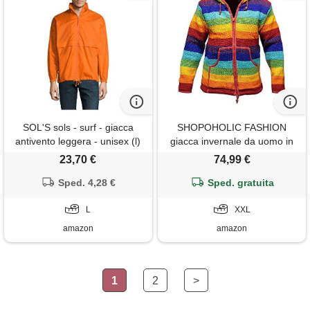
SOL'S sols - surf - giacca
SHOPOHOLIC FASHION
antivento leggera - unisex (l)
giacca invernale da uomo in
(arancio)
lana con cappuccio e
23,70 €
74,99 €
cerniera, motivo a righe
Sped. 4,28 €
arcobaleno, arcobaleno, xxl
Sped. gratuita
L
XXL
amazon
amazon
1
2
>