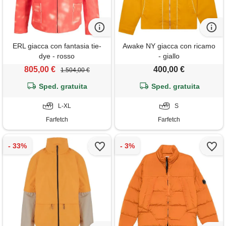
ERL giacca con fantasia tie-
Awake NY giacca con ricamo
dye - rosso
- giallo
805,00 €
400,00 €
1.504,00 €
Sped. gratuita
Sped. gratuita
L-XL
S
Farfetch
Farfetch