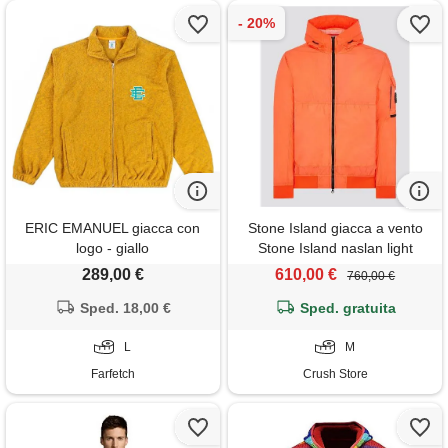
ERIC EMANUEL giacca con
Stone Island giacca a vento
logo - giallo
Stone Island naslan light
watro arancione
289,00 €
610,00 €
760,00 €
Sped. 18,00 €
Sped. gratuita
L
M
Farfetch
Crush Store