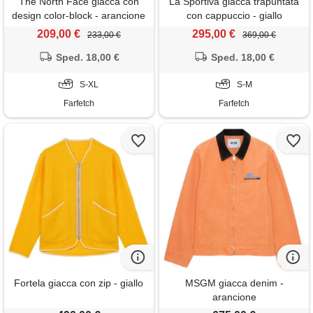
The North Face giacca con
La Sportiva giacca trapuntata
design color-block - arancione
con cappuccio - giallo
209,00 €
295,00 €
233,00 €
369,00 €
Sped. 18,00 €
Sped. 18,00 €
S-XL
S-M
Farfetch
Farfetch
Fortela giacca con zip - giallo
MSGM giacca denim -
arancione