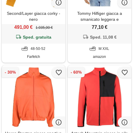
Second/Layer giacca corky -
Tommy Hilfiger giacca a
nero
smanicato leggera e
ripiegabile da uomo (standard
491,00 €
77,10 €
1.035,00 €
e big & tall), oro giallo. ,
Sped. gratuita
Sped. 11,08 €
medium
48-50-52
M XXL
Farfetch
amazon