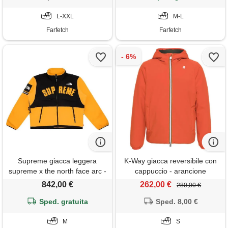
L-XXL
M-L
Farfetch
Farfetch
Supreme giacca leggera
K-Way giacca reversibile con
supreme x the north face arc -
cappuccio - arancione
giallo
842,00 €
262,00 €
280,00 €
Sped. gratuita
Sped. 8,00 €
M
S