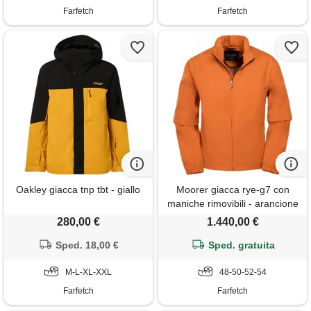
Farfetch
Farfetch
Oakley giacca tnp tbt - giallo
Moorer giacca rye-g7 con
maniche rimovibili - arancione
280,00 €
1.440,00 €
Sped. 18,00 €
Sped. gratuita
M-L-XL-XXL
48-50-52-54
Farfetch
Farfetch