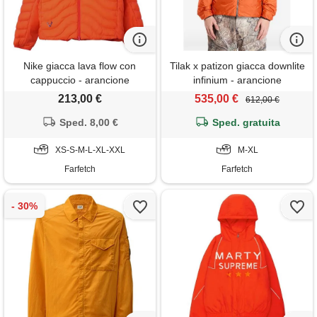
Nike giacca lava flow con
Tilak x patizon giacca downlite
cappuccio - arancione
infinium - arancione
213,00 €
535,00 €
612,00 €
Sped. 8,00 €
Sped. gratuita
XS-S-M-L-XL-XXL
M-XL
Farfetch
Farfetch