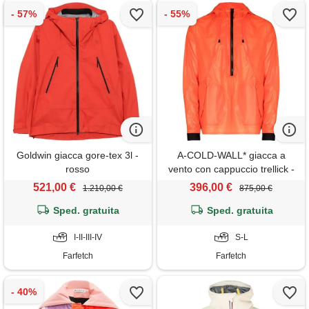
Goldwin giacca gore-tex 3l -
A-COLD-WALL* giacca a
rosso
vento con cappuccio trellick -
arancione
521,00 €
396,00 €
1.210,00 €
875,00 €
Sped. gratuita
Sped. gratuita
I-II-III-IV
S-L
Farfetch
Farfetch