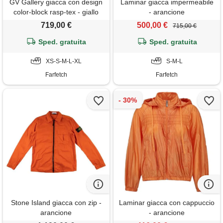
GV Gallery giacca con design
Laminar giacca impermeabile
color-block rasp-tex - giallo
- arancione
719,00 €
500,00 €
715,00 €
Sped. gratuita
Sped. gratuita
XS-S-M-L-XL
S-M-L
Farfetch
Farfetch
Stone Island giacca con zip -
Laminar giacca con cappuccio
arancione
- arancione