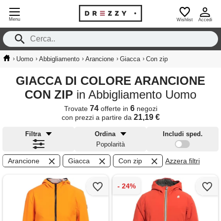
Menu
Wishlist
Accedi
›
›
›
›
›
Uomo
Abbigliamento
Arancione
Giacca
Con zip
GIACCA DI COLORE ARANCIONE
CON ZIP
in Abbigliamento Uomo
74
6
Trovate
offerte in
negozi
21,19 €
con prezzi a partire da
Filtra
Ordina
Includi sped.
Popolarità
Arancione
Giacca
Con zip
Azzera filtri