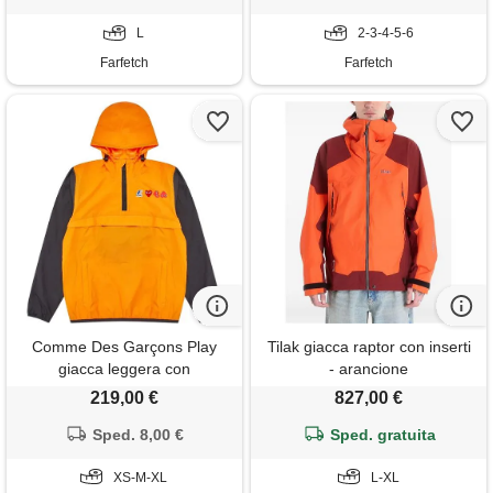
L
2-3-4-5-6
Farfetch
Farfetch
Comme Des Garçons Play
Tilak giacca raptor con inserti
giacca leggera con
- arancione
applicazione heart x k-way -
219,00 €
827,00 €
arancione
Sped. 8,00 €
Sped. gratuita
XS-M-XL
L-XL