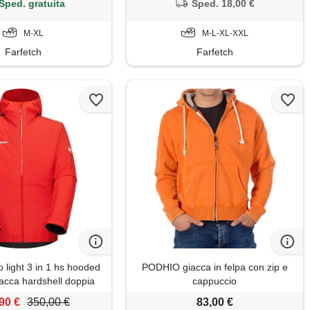
Sped. gratuita
Sped. 18,00 €
M-XL
M-L-XL-XXL
Farfetch
Farfetch
 light 3 in 1 hs hooded
PODHIO giacca in felpa con zip e
iacca hardshell doppia
cappuccio
uomo
90 €
350,00 €
83,00 €