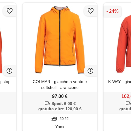
ipstop
COLMAR - giacche a vento e
K-WAY - giac
softshell - arancione
97,00 €
102,
Sped. 6,00 €
gratuita oltre 120,00 €
gratui
50 52
Yoox