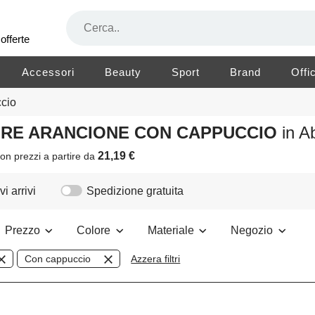
offerte
Accessori
Beauty
Sport
Brand
Offi
cio
LORE ARANCIONE CON CAPPUCCIO
in A
21,19 €
on prezzi a partire da
i arrivi
Spedizione gratuita
Prezzo
Colore
Materiale
Negozio
Con cappuccio
Azzera filtri