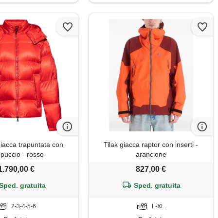
iacca trapuntata con
Tilak giacca raptor con inserti -
puccio - rosso
arancione
1.790,00 €
827,00 €
Sped. gratuita
Sped. gratuita
2-3-4-5-6
L-XL