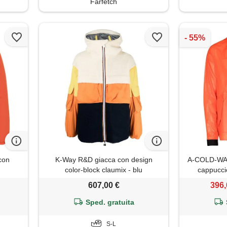
Farfetch
con
K-Way R&D giacca con design
A-COLD-WAL
color-block claumix - blu
cappuccio
607,00 €
396,
Sped. gratuita
S-L