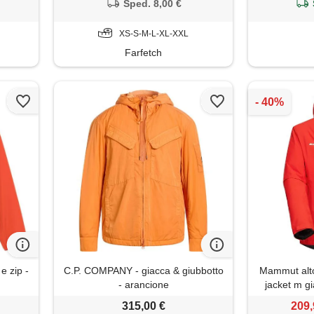
Sped. 8,00 €
XS-S-M-L-XL-XXL
Farfetch
e zip -
C.P. COMPANY - giacca & giubbotto
Mammut alto
- arancione
jacket m g
315,00 €
209,