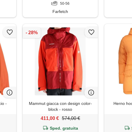
50-56
Farfetch
io -
Mammut giacca con design color-
Herno hoo
block - rosso
411,00 €
574,00 €
Sped. gratuita