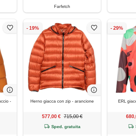
Farfetch
ccio -
Herno giacca con zip - arancione
ERL giacc
577,00 €
715,00 €
680,
Sped. gratuita