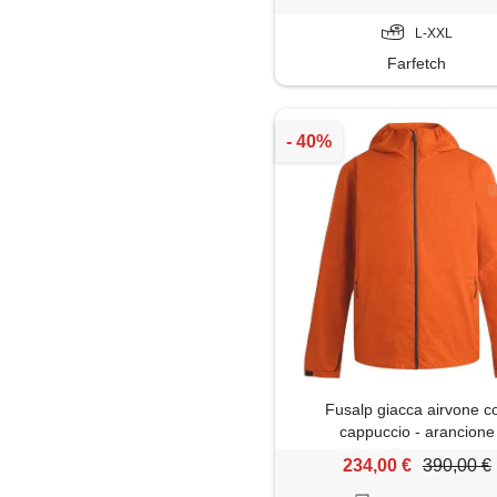
L-XXL
Farfetch
Fusalp giacca airvone c
cappuccio - arancione
234,00 €
390,00 €