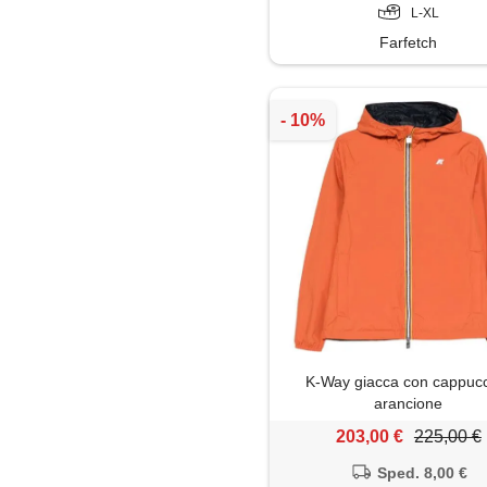
L-XL
Farfetch
K-Way giacca con cappucc
arancione
203,00 €
225,00 €
Sped. 8,00 €