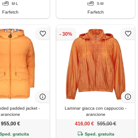
M-L
S-M
Farfetch
Farfetch
ded padded jacket -
Laminar giacca con cappuccio -
arancione
arancione
955,00 €
416,00 €
595,00 €
Sped. gratuita
Sped. gratuita