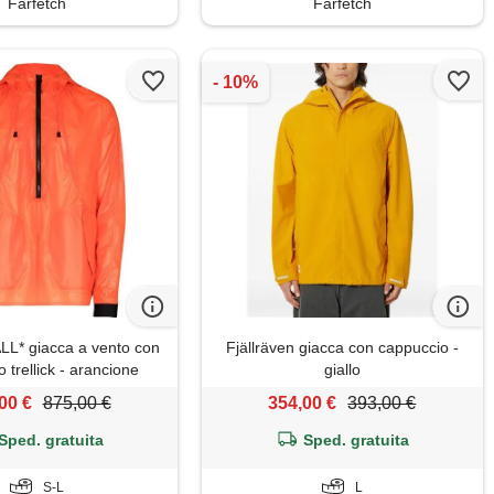
Farfetch
Farfetch
L* giacca a vento con
Fjällräven giacca con cappuccio -
 trellick - arancione
giallo
00 €
875,00 €
354,00 €
393,00 €
Sped. gratuita
Sped. gratuita
S-L
L