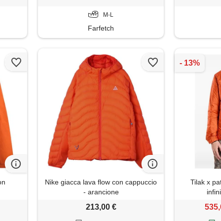
M-L
Farfetch
on
Nike giacca lava flow con cappuccio
Tilak x pa
- arancione
infi
213,00 €
535,