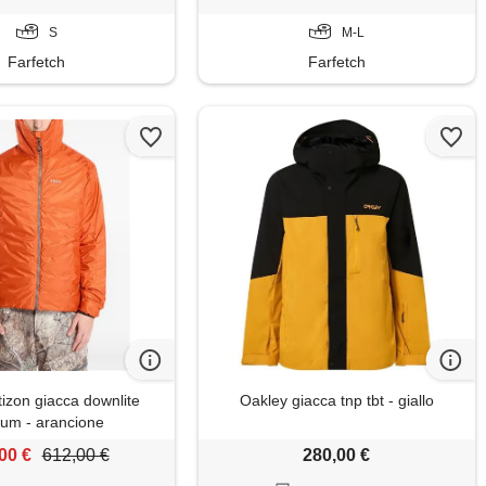
S
M-L
Farfetch
Farfetch
tizon giacca downlite
Oakley giacca tnp tbt - giallo
nium - arancione
00 €
612,00 €
280,00 €