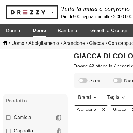
Tutta la moda a confronto
Più di 500 negozi con oltre 2.300.000 
Donna
Uomo
Bambino
Gioielli e Orologi
›
›
›
›
›
Uomo
Abbigliamento
Arancione
Giacca
Con cappuc
GIACCA DI CO
43
7
Trovate
offerte in
negozi
c
Sconti
Nuov
Brand
Taglia
Prodotto
Arancione
Giacca
Camicia
Cappotto