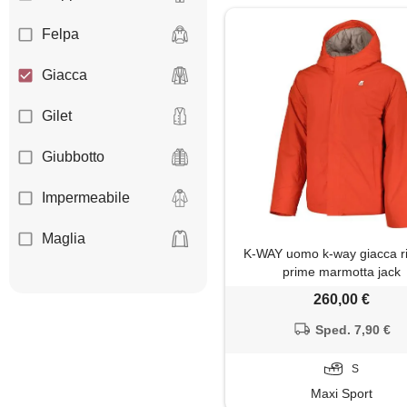
Felpa
Giacca
Gilet
Giubbotto
Impermeabile
Maglia
K-WAY uomo k-way giacca r
prime marmotta jack
Maglietta
260,00 €
Maglione
Sped. 7,90 €
Parka
S
Maxi Sport
Piumino