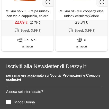
Mukua sf270u - felpa unisex
Mukua sz270u cooper;Felpa
con zip e cappuccio, colore
unisex cerniera;Colore
arancione, taglia xl, orange
arancione;Taglia s, orange
22,09 €
23,34 €
22,79 €
(arancione), x-large
(arancione), s
Sped. 3,99 €
Sped. 3,99 €
3XL S XL
S
amazon
amazon
Iscriviti alla Newsletter di Drezzy.it
per rimanere aggiornato su
Novità
,
Promozioni
e
Coupon
esclusivi
A cosa sei interessato?
Moda Donna