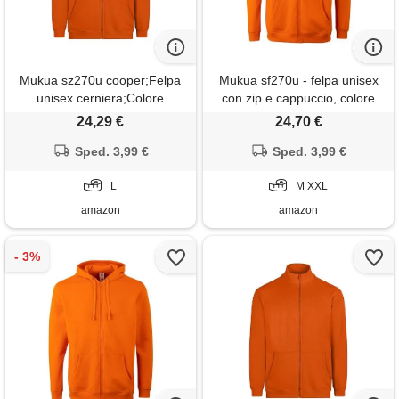
Mukua sz270u cooper;Felpa
Mukua sf270u - felpa unisex
unisex cerniera;Colore
con zip e cappuccio, colore
arancione;Taglia l, orange
arancione, taglia m, orange
24,29 €
24,70 €
(arancione), l
(arancione), m
Sped. 3,99 €
Sped. 3,99 €
L
M XXL
amazon
amazon