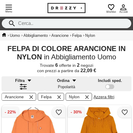
Menu
Wishlist
Accedi
›
›
›
›
›
Uomo
Abbigliamento
Arancione
Felpa
Nylon
FELPA DI COLORE ARANCIONE IN
NYLON
in Abbigliamento Uomo
6
2
Trovate
offerte in
negozi
22,09 €
con prezzi a partire da
Filtra
Ordina
Includi sped.
Popolarità
Arancione
Felpa
Nylon
Azzera filtri