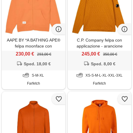
AAPE BY *A BATHING APE®
C.P. Company felpa con
felpa moonface con
applicazione - arancione
cappuccio - arancione
230,00 €
245,00 €
293,00 €
350,00 €
Sped. 18,00 €
Sped. 8,00 €
S-M-XL
XS-S-M-L-XL-XXL-3XL
Farfetch
Farfetch