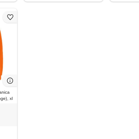
manica
ge), xl