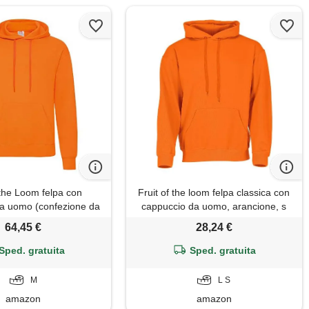
 the Loom felpa con
Fruit of the loom felpa classica con
a uomo (confezione da
cappuccio da uomo, arancione, s
ore: arancione. , m
64,45 €
28,24 €
Sped. gratuita
Sped. gratuita
M
L S
amazon
amazon