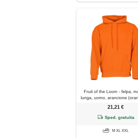
Fruit of the Loom - felpa, 
lunga, uomo, arancione (oran
21,21 €
Sped. gratuita
M XL XXL