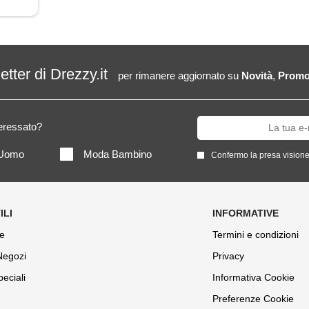
letter di Drezzy.it
per rimanere aggiornato su
Novità
,
Promo
teressato?
Uomo
Moda Bambino
Confermo la presa visione
e
Termini e condizioni
 Negozi
Privacy
peciali
Informativa Cookie
Preferenze Cookie