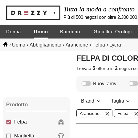
Tutta la moda a confronto
Più di 500 negozi con oltre 2.300.000 
Donna
Uomo
Bambino
Gioielli e Orologi
›
›
›
›
›
Uomo
Abbigliamento
Arancione
Felpa
Lycra
FELPA DI COLO
5
2
Trovate
offerte in
negozi
co
Nuovi arrivi
Brand
Taglia
Prodotto
Arancione
Felpa
Felpa
Maglietta