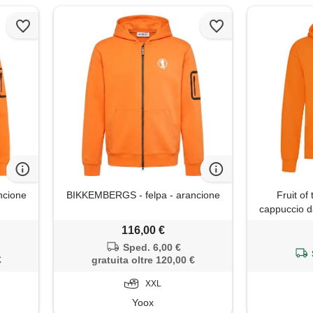
ncione
BIKKEMBERGS - felpa - arancione
Fruit of
cappuccio d
3), col
116,00 €
Sped. 6,00 €
€
gratuita oltre 120,00 €
XXL
Yoox