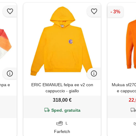
mpa e
ERIC EMANUEL felpa ee v2 con
Mukua sf270u
cappuccio - giallo
e cappucc
taglia xl,
318,00 €
22,
Sped. gratuita
L
Farfetch