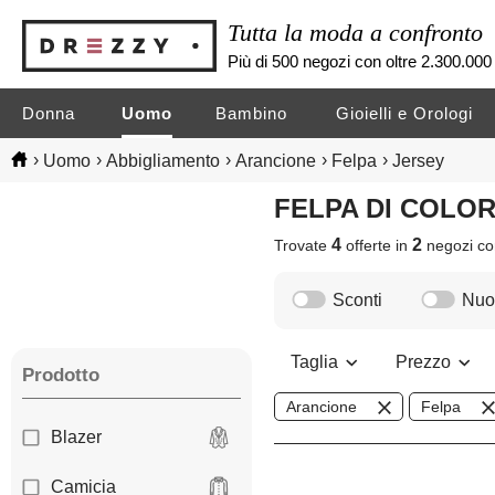
Tutta la moda a confronto
Più di 500 negozi con oltre 2.300.000 
Donna
Uomo
Bambino
Gioielli e Orologi
›
›
›
›
›
Uomo
Abbigliamento
Arancione
Felpa
Jersey
FELPA DI COLO
4
2
Trovate
offerte in
negozi
co
Sconti
Nuov
Taglia
Prezzo
Prodotto
Arancione
Felpa
Blazer
Camicia