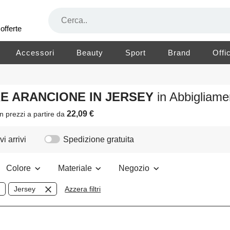
offerte
Accessori
Beauty
Sport
Brand
Offi
RE ARANCIONE IN JERSEY
in Abbigliam
22,09 €
n prezzi a partire da
i arrivi
Spedizione gratuita
Colore
Materiale
Negozio
Jersey
Azzera filtri