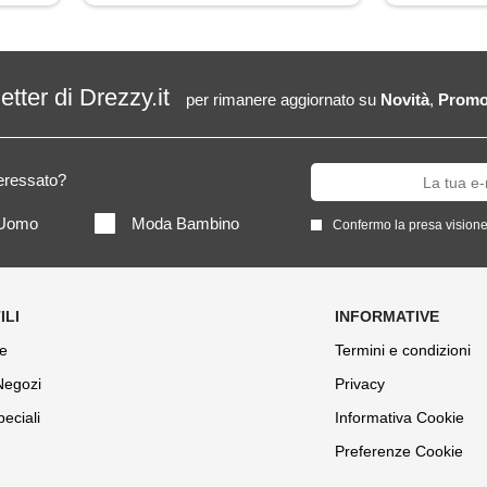
letter di Drezzy.it
per rimanere aggiornato su
Novità
,
Promo
teressato?
Uomo
Moda Bambino
Confermo la presa visione
e
Termini e condizioni
 Negozi
Privacy
peciali
Informativa Cookie
Preferenze Cookie