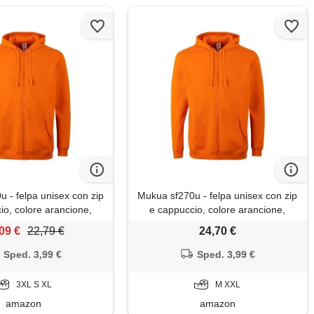
 - felpa unisex con zip
Mukua sf270u - felpa unisex con zip
io, colore arancione,
e cappuccio, colore arancione,
 orange (arancione), x-
taglia m, orange (arancione), m
09 €
22,79 €
24,70 €
large
Sped. 3,99 €
Sped. 3,99 €
3XL S XL
M XXL
amazon
amazon