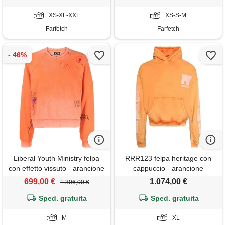
XS-XL-XXL
XS-S-M
Farfetch
Farfetch
Liberal Youth Ministry felpa
RRR123 felpa heritage con
con effetto vissuto - arancione
cappuccio - arancione
699,00 €
1.074,00 €
1.306,00 €
Sped. gratuita
Sped. gratuita
M
XL