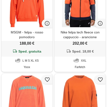
MSGM - felpa - rosso
Nike felpa tech fleece con
pomodoro
cappuccio - arancione
188,00 €
202,00 €
Sped. gratuita
Sped. 18,00 €
L M S XL XS
XXL
Yoox
Farfetch