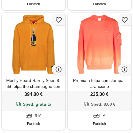
Farfetch
Farfetch
Mostly Heard Rarely Seen 8-
Premiata felpa con stampa -
Bit felpa the champagne con
arancione
cappuccio - arancione
394,00 €
235,00 €
Sped. gratuita
Sped. 8,00 €
S-M
M
Farfetch
Farfetch