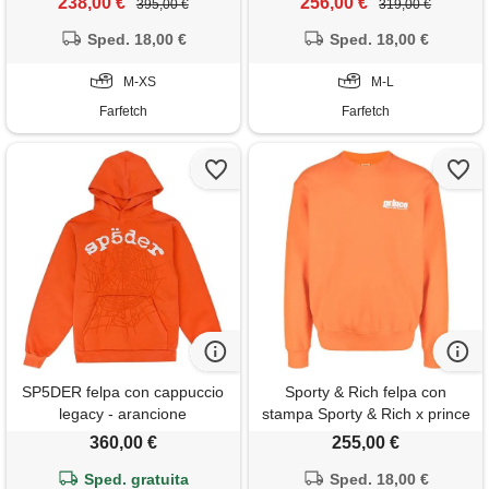
238,00 €
256,00 €
395,00 €
319,00 €
Sped. 18,00 €
Sped. 18,00 €
M-XS
M-L
Farfetch
Farfetch
SP5DER felpa con cappuccio
Sporty & Rich felpa con
legacy - arancione
stampa Sporty & Rich x prince
- arancione
360,00 €
255,00 €
Sped. gratuita
Sped. 18,00 €