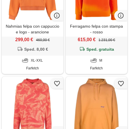
Nahmias felpa con cappuccio
Ferragamo felpa con stampa
e logo - arancione
- rosso
299,00 €
615,00 €
460,00 €
1.231,00 €
Sped. 8,00 €
Sped. gratuita
XL-XXL
M
Farfetch
Farfetch