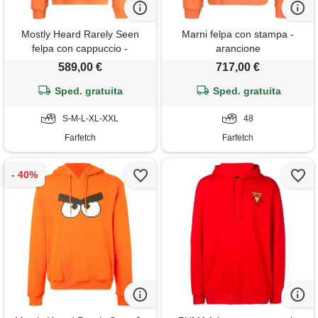
Mostly Heard Rarely Seen
Marni felpa con stampa -
felpa con cappuccio -
arancione
arancione
589,00 €
717,00 €
Sped. gratuita
Sped. gratuita
S-M-L-XL-XXL
48
Farfetch
Farfetch