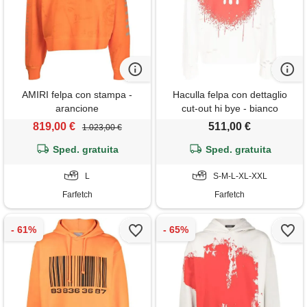
AMIRI felpa con stampa -
Haculla felpa con dettaglio
arancione
cut-out hi bye - bianco
819,00 €
511,00 €
1.023,00 €
Sped. gratuita
Sped. gratuita
L
S-M-L-XL-XXL
Farfetch
Farfetch