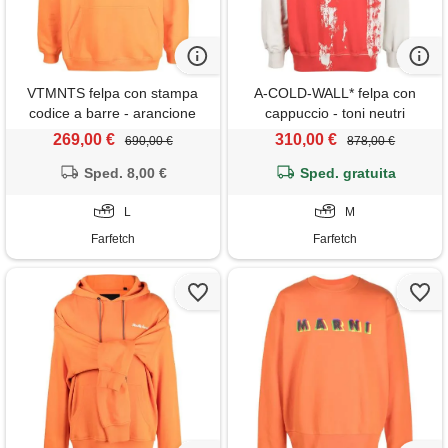
VTMNTS felpa con stampa
A-COLD-WALL* felpa con
codice a barre - arancione
cappuccio - toni neutri
269,00 €
310,00 €
690,00 €
878,00 €
Sped. 8,00 €
Sped. gratuita
L
M
Farfetch
Farfetch