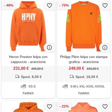
Heron Preston felpa con
Philipp Plein felpa con stampa
cappuccio - arancione
grafica - arancione
231,00 €
249,00 €
445,00 €
830,00 €
Sped. 8,00 €
Sped. 18,00 €
XS-S
S-M-L-XXL-XXXL-XXXXL
Farfetch
Farfetch