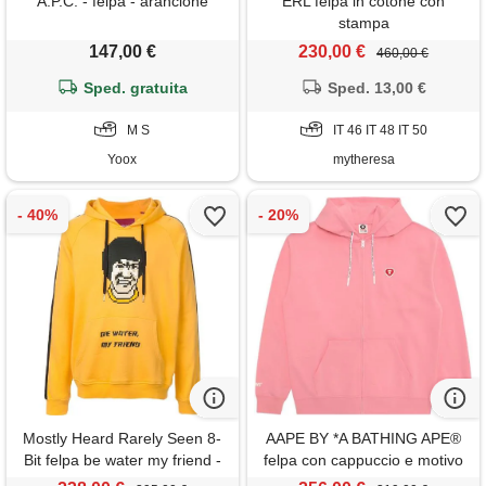
A.P.C. - felpa - arancione
ERL felpa in cotone con
stampa
147,00 €
230,00 €
460,00 €
Sped. gratuita
Sped. 13,00 €
M S
IT 46 IT 48 IT 50
Yoox
mytheresa
Mostly Heard Rarely Seen 8-
AAPE BY *A BATHING APE®
Bit felpa be water my friend -
felpa con cappuccio e motivo
giallo
cuore - rosa