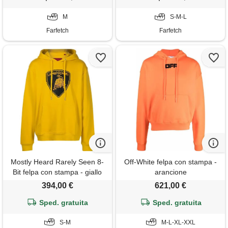
M
S-M-L
Farfetch
Farfetch
Mostly Heard Rarely Seen 8-
Off-White felpa con stampa -
Bit felpa con stampa - giallo
arancione
394,00 €
621,00 €
Sped. gratuita
Sped. gratuita
S-M
M-L-XL-XXL