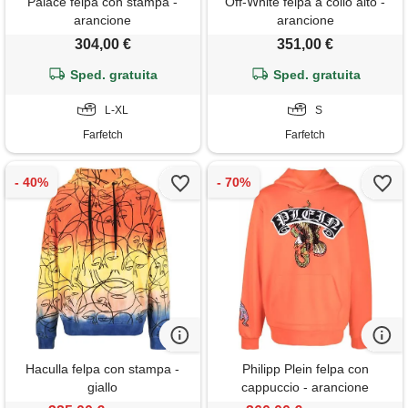
Palace felpa con stampa -
Off-White felpa a collo alto -
arancione
arancione
304,00 €
351,00 €
Sped. gratuita
Sped. gratuita
L-XL
S
Farfetch
Farfetch
Haculla felpa con stampa -
Philipp Plein felpa con
giallo
cappuccio - arancione