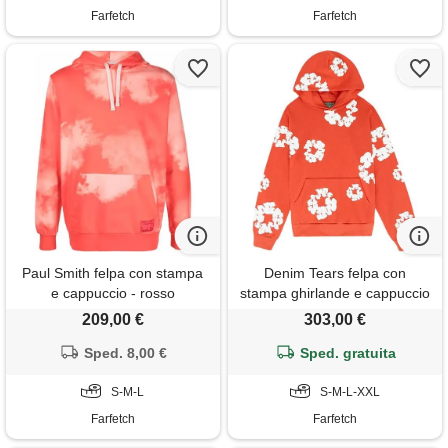
Farfetch
Farfetch
Paul Smith felpa con stampa
Denim Tears felpa con
e cappuccio - rosso
stampa ghirlande e cappuccio
- arancione
209,00 €
303,00 €
Sped. 8,00 €
Sped. gratuita
S-M-L
S-M-L-XXL
Farfetch
Farfetch