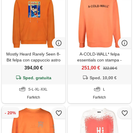
Mostly Heard Rarely Seen 8-
A-COLD-WALL* felpa
Bit felpa con cappuccio astro
essentials con stampa -
manga - arancione
arancione
394,00 €
251,00 €
322,00 €
Sped. gratuita
Sped. 10,00 €
S-L-XL-XXL
L
Farfetch
Farfetch