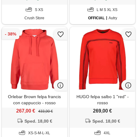
S XS
L M S XL XS
Crush Store
OFFICIAL
Autry
Orlebar Brown felpa francis
HUGO felpa salbo 1 "red" -
con cappuccio - rosso
rosso
267,00 €
269,00 €
433,00 €
Sped. 18,00 €
Sped. 18,00 €
XS-S-M-L-XL
4XL