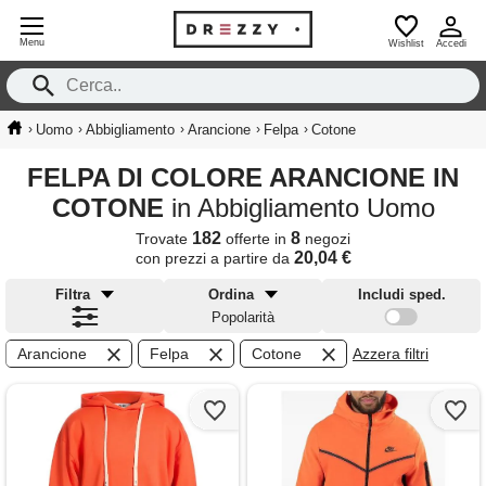
Menu
Wishlist
Accedi
›
›
›
›
›
Uomo
Abbigliamento
Arancione
Felpa
Cotone
FELPA DI COLORE ARANCIONE IN
COTONE
in Abbigliamento Uomo
182
8
Trovate
offerte in
negozi
20,04 €
con prezzi a partire da
Filtra
Ordina
Includi sped.
Popolarità
Arancione
Felpa
Cotone
Azzera filtri