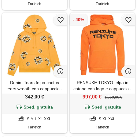
Farfetch
Farfetch
Denim Tears felpa cactus
RENSUKE TOKYO felpa in
tears wreath con cappuccio -
cotone con logo e cappuccio -
giallo
arancione
342,00 €
997,00 €
1.659,00 €
Sped. gratuita
Sped. gratuita
S-M-L-XL-XXL
S-XL-XXL
Farfetch
Farfetch