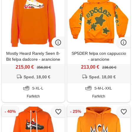
Mostly Heard Rarely Seen 8-
SP5DER felpa con cappuccio
Bit felpa dadcore - arancione
- arancione
215,00 €
213,00 €
356,00 €
236,00 €
Sped. 18,00 €
Sped. 18,00 €
S-XL-L
S-M-L-XXL
Farfetch
Farfetch