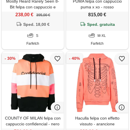
Mostly Heard Rarely Seen 8-
PUMA felpa con cappuccio
Bit felpa con cappuccio e
puma x xo - rosso
stampa - giallo
238,00 €
815,00 €
395,00 €
Sped. 18,00 €
Sped. gratuita
S
M-XL
Farfetch
Farfetch
COUNTY OF MILAN felpa con
Haculla felpa con effetto
cappuccio confidencial - nero
vissuto - arancione