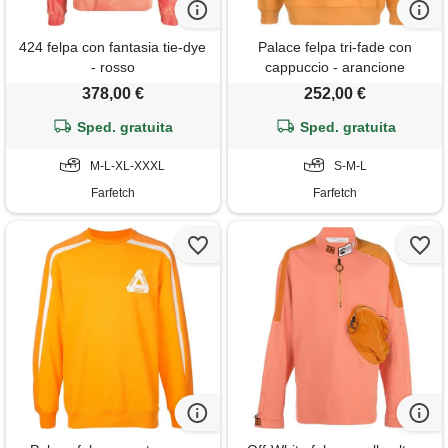
424 felpa con fantasia tie-dye
Palace felpa tri-fade con
- rosso
cappuccio - arancione
378,00 €
252,00 €
Sped. gratuita
Sped. gratuita
M-L-XL-XXXL
S-M-L
Farfetch
Farfetch