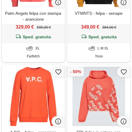
Palm Angels felpa con stampa
VTMNTS - felpa - senape
- arancione
329,00 €
349,00 €
595,00 €
384,00 €
Sped. gratuita
Sped. gratuita
XL
L M XL
Farfetch
Yoox