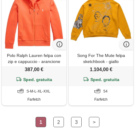
Polo Ralph Lauren felpa con
Song For The Mute felpa
zip e cappuccio - arancione
sketchbook - giallo
387,00 €
1.104,00 €
Sped. gratuita
Sped. gratuita
S-M-L-XL-XXL
54
Farfetch
Farfetch
1
2
3
>