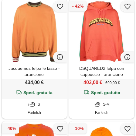
Jacquemus felpa le lasso -
DSQUARED2 felpa con
arancione
cappuccio - arancione
434,00 €
403,00 €
690,00 €
Sped. gratuita
Sped. gratuita
S
S-M
Farfetch
Farfetch