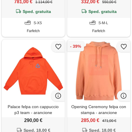
781,00 €
332,00 €
1.114,00 €
550,00 €
Sped. gratuita
Sped. gratuita
S-XS
S-M-L
Farfetch
Farfetch
Palace felpa con cappuccio
Opening Ceremony felpa con
p3 team - arancione
stampa - arancione
290,00 €
285,00 €
471,00 €
Sped. 18,00 €
Sped. 18,00 €