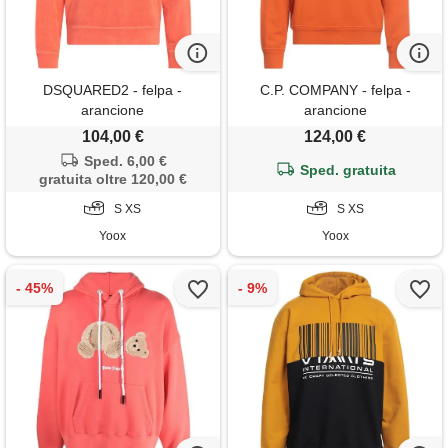
DSQUARED2 - felpa -
C.P. COMPANY - felpa -
arancione
arancione
104,00 €
124,00 €
Sped. 6,00 €
Sped. gratuita
gratuita oltre 120,00 €
S XS
S XS
Yoox
Yoox