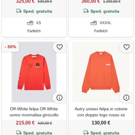
325,00 €
360,00 €
539,00 €
1.200,00 €
Sped. gratuita
Sped. gratuita
XS
XXXXL
Farfetch
Farfetch
Off-White felpa Off-White
Autry unisex felpa in cotone
uomo monnalisa girocollo
con doppio logo rosso xs
rosso
215,00 €
130,00 €
430,00 €
Sped. gratuita
Sped. gratuita