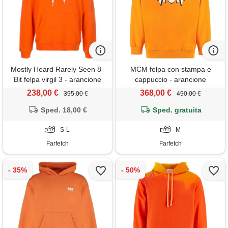
Mostly Heard Rarely Seen 8-
MCM felpa con stampa e
Bit felpa virgil 3 - arancione
cappuccio - arancione
238,00 €
368,00 €
395,00 €
490,00 €
Sped. 18,00 €
Sped. gratuita
S-L
M
Farfetch
Farfetch