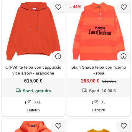
Off-White felpa con cappuccio
Stain Shade felpa con ricamo
vibe arrow - arancione
- rosa
615,00 €
288,00 €
518,00 €
Sped. gratuita
Sped. 10,00 €
XXL
XL
Farfetch
Farfetch