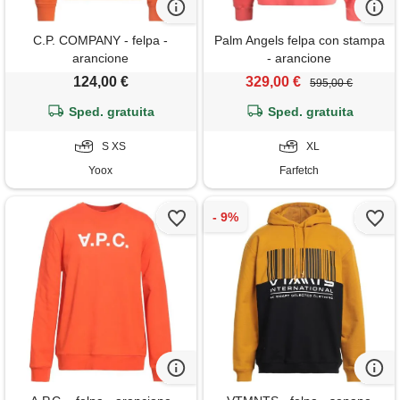
C.P. COMPANY - felpa -
Palm Angels felpa con stampa
arancione
- arancione
124,00 €
329,00 €
595,00 €
Sped. gratuita
Sped. gratuita
S XS
XL
Yoox
Farfetch