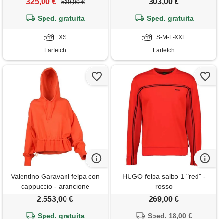
325,00 €
303,00 €
539,00 €
Sped. gratuita
Sped. gratuita
XS
S-M-L-XXL
Farfetch
Farfetch
Valentino Garavani felpa con
HUGO felpa salbo 1 "red" -
cappuccio - arancione
rosso
2.553,00 €
269,00 €
Sped. gratuita
Sped. 18,00 €