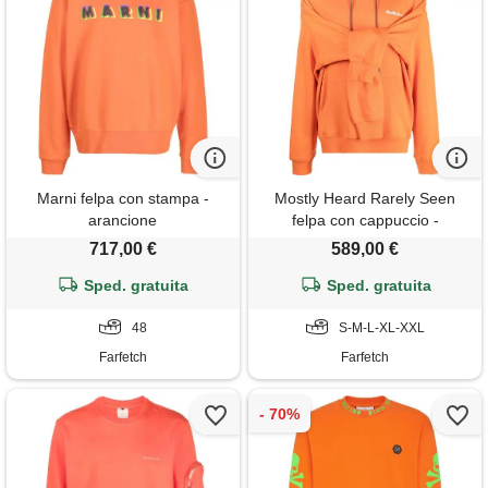
Marni felpa con stampa -
Mostly Heard Rarely Seen
arancione
felpa con cappuccio -
arancione
717,00 €
589,00 €
Sped. gratuita
Sped. gratuita
48
S-M-L-XL-XXL
Farfetch
Farfetch