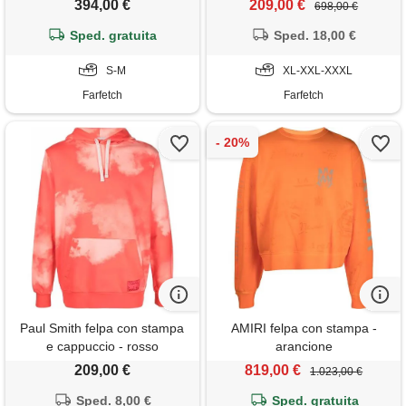
394,00 €
209,00 €
698,00 €
Sped. gratuita
Sped. 18,00 €
S-M
XL-XXL-XXXL
Farfetch
Farfetch
Paul Smith felpa con stampa
AMIRI felpa con stampa -
e cappuccio - rosso
arancione
209,00 €
819,00 €
1.023,00 €
Sped. 8,00 €
Sped. gratuita