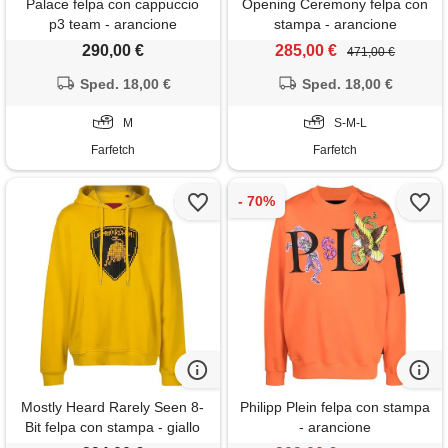
Palace felpa con cappuccio
Opening Ceremony felpa con
p3 team - arancione
stampa - arancione
290,00 €
285,00 €
471,00 €
Sped. 18,00 €
Sped. 18,00 €
M
S-M-L
Farfetch
Farfetch
Mostly Heard Rarely Seen 8-
Philipp Plein felpa con stampa
Bit felpa con stampa - giallo
- arancione