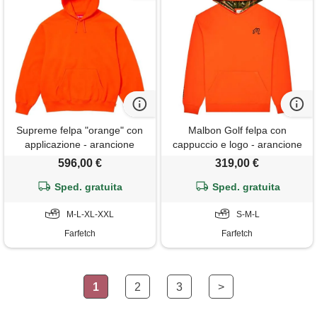
Supreme felpa "orange" con
Malbon Golf felpa con
applicazione - arancione
cappuccio e logo - arancione
596,00 €
319,00 €
Sped. gratuita
Sped. gratuita
M-L-XL-XXL
S-M-L
Farfetch
Farfetch
1
2
3
>