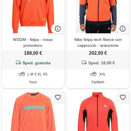
MSGM - felpa - rosso
Nike felpa tech fleece con
pomodoro
cappuccio - arancione
188,00 €
202,00 €
Sped. gratuita
Sped. 18,00 €
L M S XL XS
XXL
Yoox
Farfetch