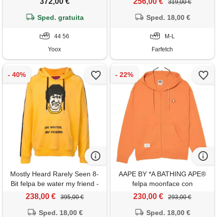
372,00 €
256,00 €
319,00 €
Sped. gratuita
Sped. 18,00 €
44 56
M-L
Yoox
Farfetch
Mostly Heard Rarely Seen 8-
AAPE BY *A BATHING APE®
Bit felpa be water my friend -
felpa moonface con
giallo
cappuccio - arancione
238,00 €
230,00 €
395,00 €
293,00 €
Sped. 18,00 €
Sped. 18,00 €