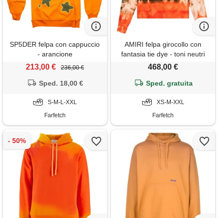
SP5DER felpa con cappuccio
AMIRI felpa girocollo con
- arancione
fantasia tie dye - toni neutri
213,00 €
468,00 €
236,00 €
Sped. 18,00 €
Sped. gratuita
S-M-L-XXL
XS-M-XXL
Farfetch
Farfetch