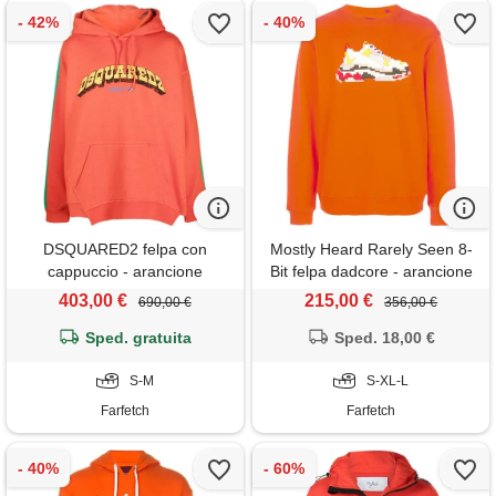
DSQUARED2 felpa con
Mostly Heard Rarely Seen 8-
cappuccio - arancione
Bit felpa dadcore - arancione
403,00 €
215,00 €
690,00 €
356,00 €
Sped. gratuita
Sped. 18,00 €
S-M
S-XL-L
Farfetch
Farfetch