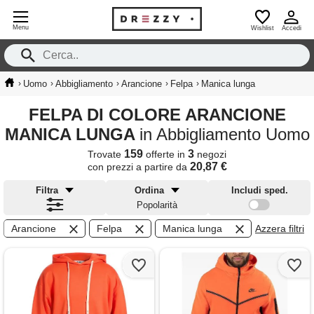
Menu
Wishlist
Accedi
›
›
›
›
›
Uomo
Abbigliamento
Arancione
Felpa
Manica lunga
FELPA DI COLORE ARANCIONE
MANICA LUNGA
in Abbigliamento Uomo
159
3
Trovate
offerte in
negozi
20,87 €
con prezzi a partire da
Filtra
Ordina
Includi sped.
Popolarità
Arancione
Felpa
Manica lunga
Azzera filtri