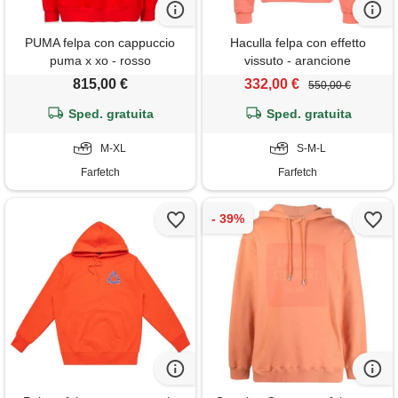
PUMA felpa con cappuccio
Haculla felpa con effetto
puma x xo - rosso
vissuto - arancione
815,00 €
332,00 €
550,00 €
Sped. gratuita
Sped. gratuita
M-XL
S-M-L
Farfetch
Farfetch