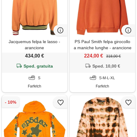
Jacquemus felpa le lasso -
PS Paul Smith felpa girocollo
arancione
a maniche lunghe - arancione
434,00 €
224,00 €
318,00 €
Sped. gratuita
Sped. 10,00 €
S
S-M-L-XL
Farfetch
Farfetch