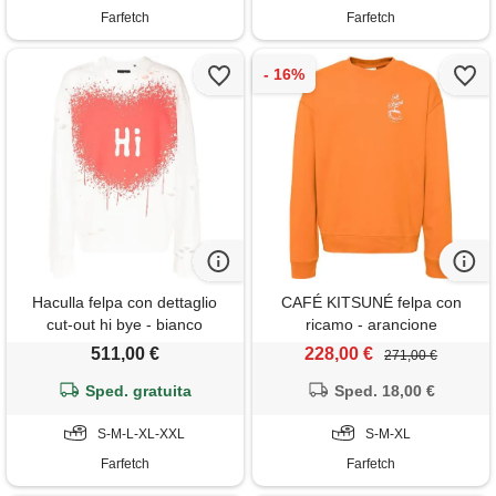
Farfetch
Farfetch
Haculla felpa con dettaglio
CAFÉ KITSUNÉ felpa con
cut-out hi bye - bianco
ricamo - arancione
511,00 €
228,00 €
271,00 €
Sped. gratuita
Sped. 18,00 €
S-M-L-XL-XXL
S-M-XL
Farfetch
Farfetch