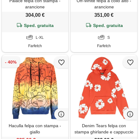
Palace felpa con stampa -
Off-White felpa a collo alto -
arancione
arancione
304,00 €
351,00 €
Sped. gratuita
Sped. gratuita
L-XL
S
Farfetch
Farfetch
Haculla felpa con stampa -
Denim Tears felpa con
giallo
stampa ghirlande e cappuccio
- arancione