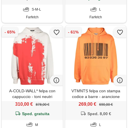
S-M-L
L
Farfetch
Farfetch
A-COLD-WALL* felpa con
VTMNTS felpa con stampa
cappuccio - toni neutri
codice a barre - arancione
310,00 €
269,00 €
878,00 €
690,00 €
Sped. gratuita
Sped. 8,00 €
M
L