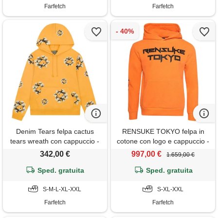
Farfetch
Farfetch
Denim Tears felpa cactus
RENSUKE TOKYO felpa in
tears wreath con cappuccio -
cotone con logo e cappuccio -
giallo
arancione
342,00 €
997,00 €
1.659,00 €
Sped. gratuita
Sped. gratuita
S-M-L-XL-XXL
S-XL-XXL
Farfetch
Farfetch