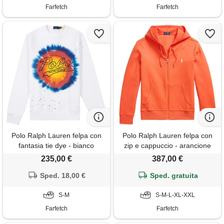
Farfetch
Farfetch
Polo Ralph Lauren felpa con
Polo Ralph Lauren felpa con
fantasia tie dye - bianco
zip e cappuccio - arancione
235,00 €
387,00 €
Sped. 18,00 €
Sped. gratuita
S-M
S-M-L-XL-XXL
Farfetch
Farfetch