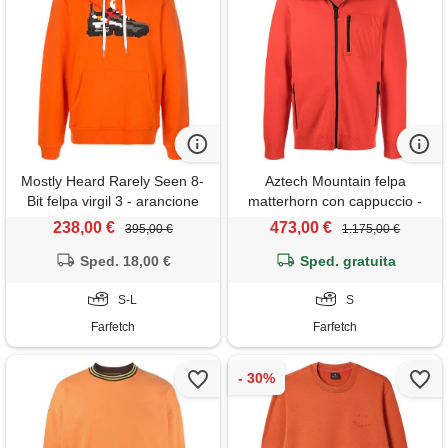
Mostly Heard Rarely Seen 8-
Aztech Mountain felpa
Bit felpa virgil 3 - arancione
matterhorn con cappuccio -
arancione
238,00 €
473,00 €
395,00 €
1.175,00 €
Sped. 18,00 €
Sped. gratuita
S-L
S
Farfetch
Farfetch