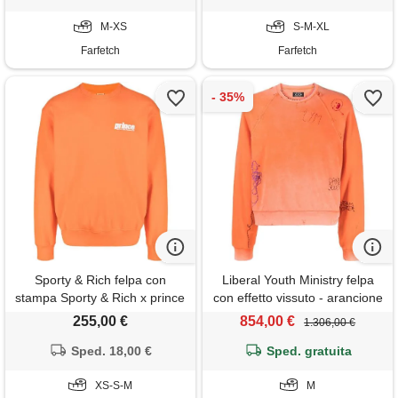
M-XS
S-M-XL
Farfetch
Farfetch
Sporty & Rich felpa con
Liberal Youth Ministry felpa
stampa Sporty & Rich x prince
con effetto vissuto - arancione
- arancione
255,00 €
854,00 €
1.306,00 €
Sped. 18,00 €
Sped. gratuita
XS-S-M
M