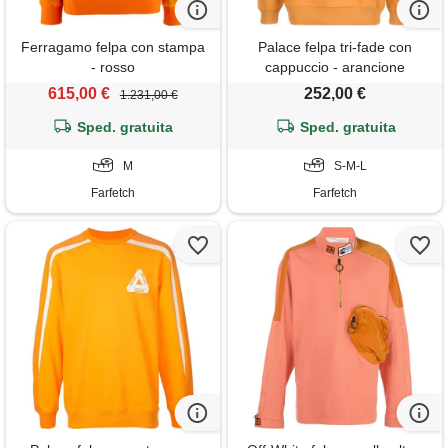
Ferragamo felpa con stampa
Palace felpa tri-fade con
- rosso
cappuccio - arancione
615,00 €
252,00 €
1.231,00 €
Sped. gratuita
Sped. gratuita
M
S-M-L
Farfetch
Farfetch