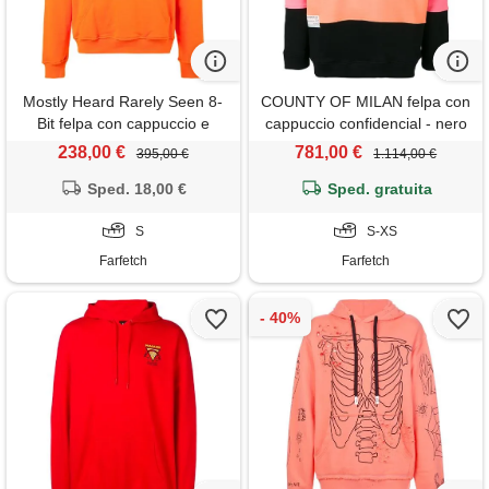
Mostly Heard Rarely Seen 8-
COUNTY OF MILAN felpa con
Bit felpa con cappuccio e
cappuccio confidencial - nero
stampa - giallo
238,00 €
781,00 €
395,00 €
1.114,00 €
Sped. 18,00 €
Sped. gratuita
S
S-XS
Farfetch
Farfetch