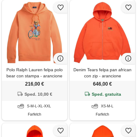
Polo Ralph Lauren felpa polo
Denim Tears felpa pan african
bear con stampa - arancione
con zip - arancione
216,00 €
646,00 €
Sped. 10,00 €
Sped. gratuita
S-M-L-XL-XXL
XS-M-L
Farfetch
Farfetch