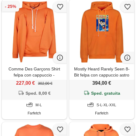
Comme Des Garçons Shirt
Mostly Heard Rarely Seen 8-
felpa con cappuccio -
Bit felpa con cappuccio astro
arancione
manga - arancione
227,00 €
394,00 €
302,00 €
Sped. 8,00 €
Sped. gratuita
M-L
S-L-XL-XXL
Farfetch
Farfetch