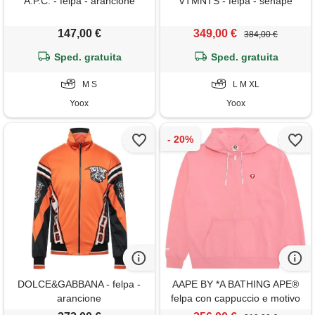
A.P.C. - felpa - arancione
VTMNTS - felpa - senape
147,00 €
349,00 €
384,00 €
Sped. gratuita
Sped. gratuita
M S
L M XL
Yoox
Yoox
DOLCE&GABBANA - felpa -
AAPE BY *A BATHING APE®
arancione
felpa con cappuccio e motivo
cuore - rosa