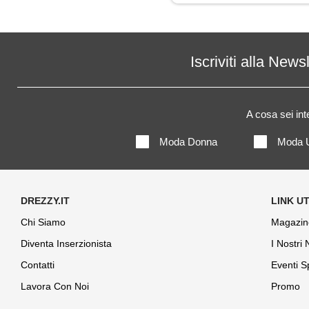
Parka
Piumino
Iscriviti alla News
Polo
A cosa sei in
Shorts
Moda Donna
Moda 
Trench
Chi Siamo
Magazin
Diventa Inserzionista
I Nostri
Contatti
Eventi S
Lavora Con Noi
Promo