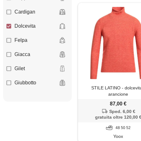
Cardigan
Dolcevita
Felpa
Giacca
Gilet
Giubbotto
STILE LATINO - dolcevit
arancione
Impermeabile
87,00 €
Maglia
Sped. 6,00 €
gratuita oltre 120,00 
Maglione
48 50 52
Yoox
Pantaloni