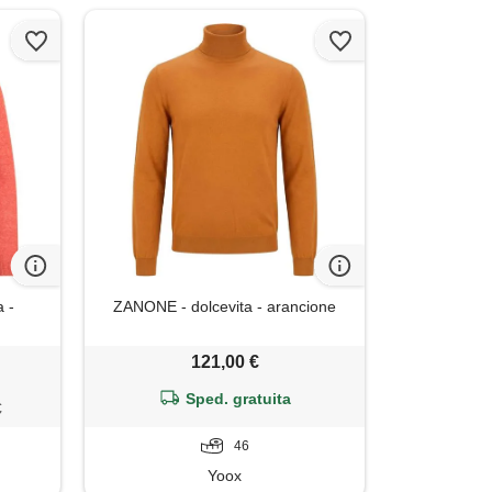
a -
ZANONE - dolcevita - arancione
121,00 €
Sped. gratuita
€
46
Yoox