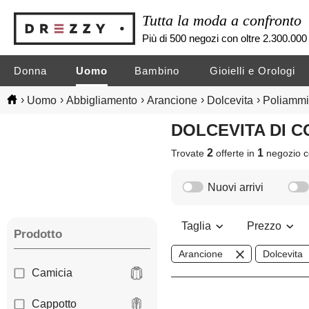
Tutta la moda a confronto
Più di 500 negozi con oltre 2.300.000 
Donna
Uomo
Bambino
Gioielli e Orologi
›
›
›
›
›
Uomo
Abbigliamento
Arancione
Dolcevita
Poliamm
DOLCEVITA DI
2
1
Trovate
offerte in
negozio
c
Nuovi arrivi
Taglia
Prezzo
Prodotto
Arancione
Dolcevita
Camicia
Cappotto