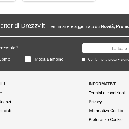
letter di Drezzy.it
per rimanere aggiornato su
Novità
,
Promo
teressato?
Uomo
Moda Bambino
Confermo la presa visione
e
Termini e condizioni
 Negozi
Privacy
peciali
Informativa Cookie
Preferenze Cookie