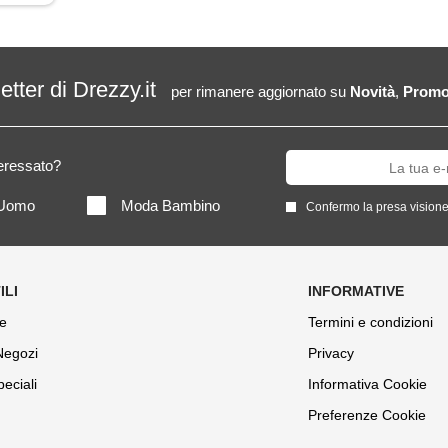
letter di Drezzy.it
per rimanere aggiornato su
Novità
,
Promo
teressato?
Uomo
Moda Bambino
Confermo la presa visione
e
Termini e condizioni
 Negozi
Privacy
peciali
Informativa Cookie
Preferenze Cookie