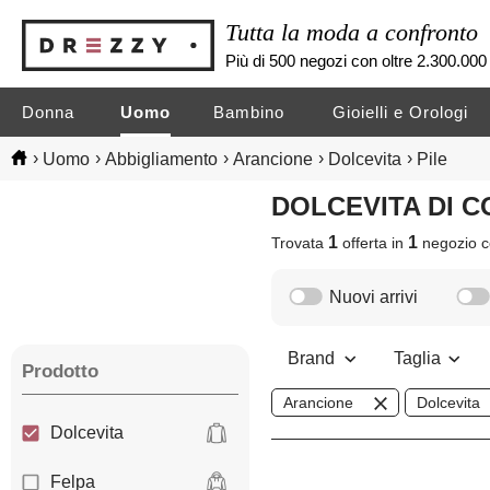
Tutta la moda a confronto
Più di 500 negozi con oltre 2.300.000 
Donna
Uomo
Bambino
Gioielli e Orologi
›
›
›
›
›
Uomo
Abbigliamento
Arancione
Dolcevita
Pile
DOLCEVITA DI 
1
1
Trovata
offerta in
negozio
c
Nuovi arrivi
Brand
Taglia
Prodotto
Arancione
Dolcevita
Dolcevita
Felpa