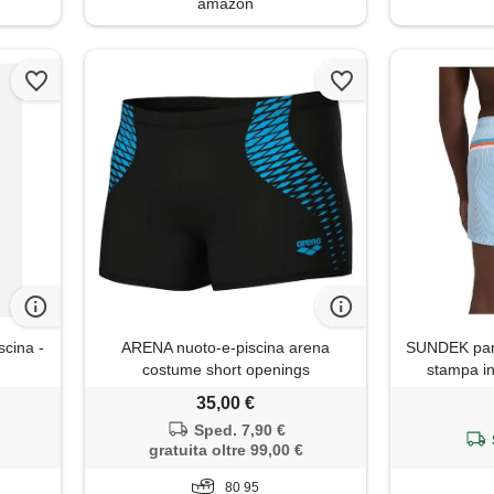
amazon
scina -
ARENA nuoto-e-piscina arena
SUNDEK pant
costume short openings
stampa in
uomo, l
35,00 €
lunghezz
Sped. 7,90 €
gratuita oltre 99,00 €
80 95