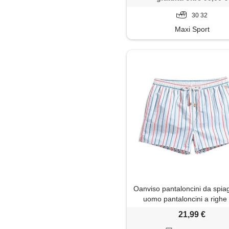
30 32
Maxi Sport
Oanviso pantaloncini da spia
uomo pantaloncini a righe
tasche e coulisse costum
21,99 €
bagno traspirante pantalonc