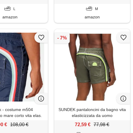
tempo libero alla moda a12 m
L
M
amazon
amazon
k - costume m504
SUNDEK pantaloncini da bagno vita
o mare corto vita elas.
elasticizzata da uomo
00 €
108,00 €
72,59 €
77,98 €