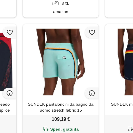
S XL
amazon
peedo
SUNDEK pantaloncini da bagno da
SUNDEK m5
plice
uomo stretch fabric 15
109,19 €
Sped. gratuita