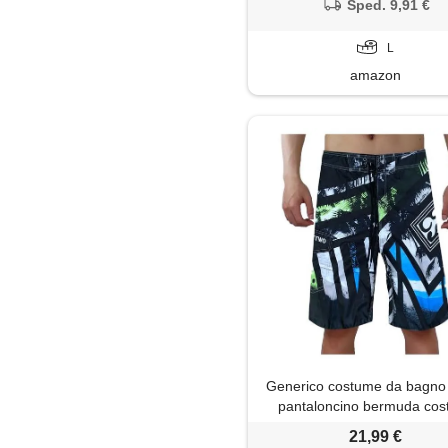
surf leggeri pantaloncini da
Sped. 9,91 €
tempo libero alla moda a0
L
amazon
Generico costume da bagn
pantaloncino bermuda cos
lungo corto pantaloncini surf
21,99 €
forti boxer fiori americani c