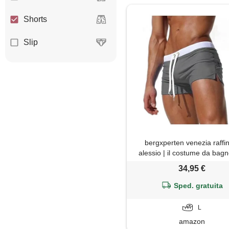
Shorts
Slip
bergxperten venezia raffi
alessio | il costume da bag
un'estate con stile calzonci
34,95 €
bagno per uomini con tas
cordoncino, short da sport
Sped. gratuita
piscina, mare e surf
L
amazon