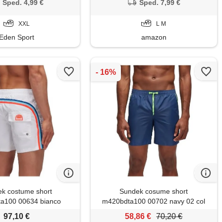
Sped. 4,99 €
Sped. 7,99 €
XXL
L M
Eden Sport
amazon
k costume short
Sundek cosume short
a100 00634 bianco
m420bdta100 00702 navy 02 col
bianco/xl
blu xl/blu verde fluo
97,10 €
58,86 €
70,20 €