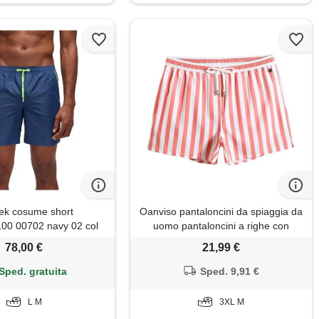
ek cosume short
Oanviso pantaloncini da spiaggia da
00 00702 navy 02 col
uomo pantaloncini a righe con
m/blu verde fluo
tasche e coulisse costume da
78,00 €
21,99 €
bagno traspirante pantaloncini da
surf leggeri pantaloncini da nuoto
Sped. gratuita
Sped. 9,91 €
tempo libero alla moda a04 m
L M
3XL M