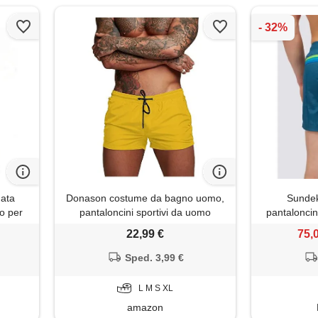
nata
Donason costume da bagno uomo,
Sunde
no per
pantaloncini sportivi da uomo
pantaloncin
ni da
asciugatura rapida pantaloni corti
22,99 €
75,
ca e
da corsa calzoncini da surf sulla
 per
spiaggia con fodera in mesh e
Sped. 3,99 €
tasche
L M S XL
amazon