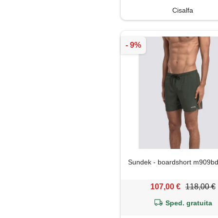
Cisalfa
Sundek - boardshort m909bd
107,00 €
118,00 €
Sped. gratuita