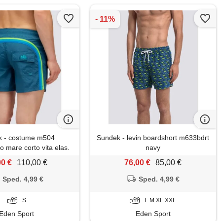
k - costume m504
Sundek - levin boardshort m633bdrt
o mare corto vita elas.
navy
Crinkled
00 €
110,00 €
76,00 €
85,00 €
Sped. 4,99 €
Sped. 4,99 €
S
L M XL XXL
Eden Sport
Eden Sport