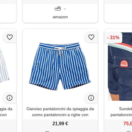
--
amazon
ggia da
Oanviso pantaloncini da spiaggia da
Sunde
 con
uomo pantaloncini a righe con
pantaloncin
e da
tasche e coulisse costume da
21,99 €
75,
ini da
bagno traspirante pantaloncini da