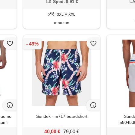
 nuoto
surf leggeri pantaloncini da nuoto
Sped. 9,91 €
1 l
tempo libero alla moda a02 xxl
3XL M XXL
amazon
o uomo
Sundek - m717 boardshort
Sunde
tumi
m504bdt
 taglie
40,00 €
79,00 €
otone