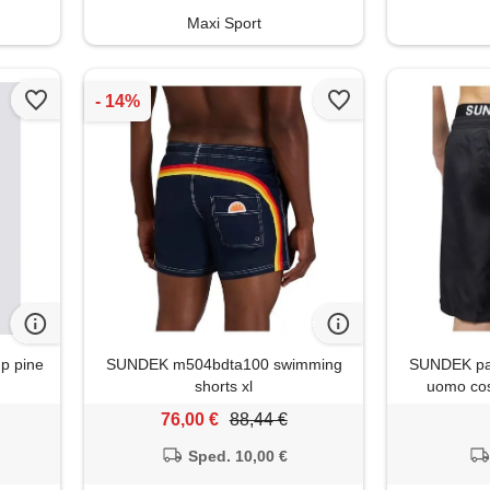
Maxi Sport
p pine
SUNDEK m504bdta100 swimming
SUNDEK pant
shorts xl
uomo cos
elasticata c
76,00 €
88,44 €
Sped. 10,00 €