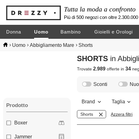
Tutta la moda a confronto
Più di 500 negozi con oltre 2.300.000 
Donna
Uomo
Bambino
Gioielli e Orologi
›
›
›
Uomo
Abbigliamento Mare
Shorts
SHORTS
in Abbi
2.989
34
Trovate
offerte in
neg
Sconti
Nuov
Brand
Taglia
Prodotto
Shorts
Azzera filtri
Boxer
Jammer