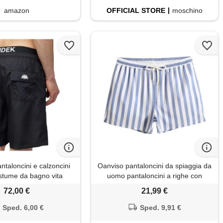
amazon
OFFICIAL
STORE
moschino
aloncini e calzoncini
Oanviso pantaloncini da spiaggia da
tume da bagno vita
uomo pantaloncini a righe con
on elastico logo, taglia
tasche e coulisse costume da
72,00 €
21,99 €
xxl
bagno traspirante pantaloncini da
surf leggeri pantaloncini da nuoto
Sped. 6,00 €
Sped. 9,91 €
tempo libero alla moda a03 l