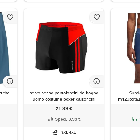
t the
sesto senso pantaloncini da bagno
Sund
uomo costume boxer calzoncini
m420bdta1
pantaloni swim shorts bd 384 4xl
blu 
21,39 €
nero
Sped. 3,99 €
3XL 4XL