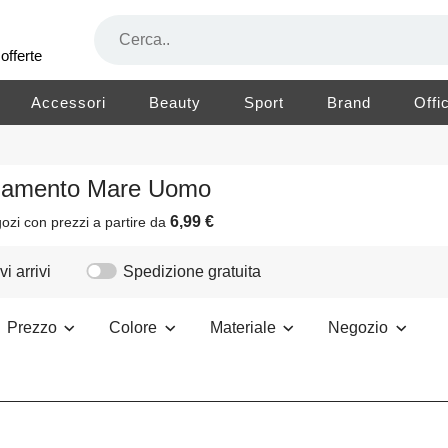
offerte
Accessori
Beauty
Sport
Brand
Offi
gliamento Mare Uomo
6,99 €
ozi
con prezzi a partire da
i arrivi
Spedizione gratuita
Prezzo
Colore
Materiale
Negozio