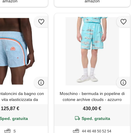
amazon
amazon
aloncini da bagno con
Moschino - bermuda in popeline di
 vita elasticizzata da
cotone archive clouds - azzurro
unghezza 35,6 cm,
125,87 €
430,00 €
a interna 12,7 cm, s
Sped. gratuita
Sped. gratuita
S
44 46 48 50 52 54