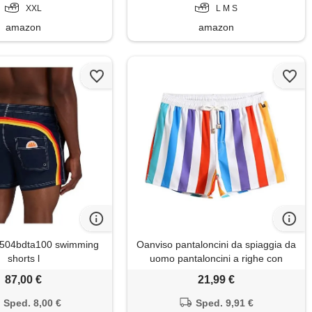
XXL
L M S
amazon
amazon
04bdta100 swimming
Oanviso pantaloncini da spiaggia da
shorts l
uomo pantaloncini a righe con
tasche e coulisse costume da
87,00 €
21,99 €
bagno traspirante pantaloncini da
surf leggeri pantaloncini da nuoto
Sped. 8,00 €
Sped. 9,91 €