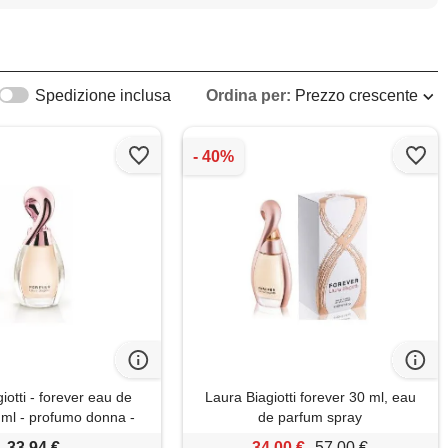
Spedizione inclusa
Ordina per:
Prezzo crescente
iotti - forever eau de
Laura Biagiotti forever 30 ml, eau
ml - profumo donna -
de parfum spray
a floreale, chypre,
33,94 €
34,00 €
57,00 €