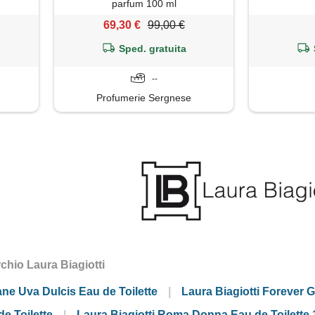
parfum 100 ml
69,30 €
99,00 €
Sped. gratuita
--
Profumerie Sergnese
rchio Laura Biagiotti
ne Uva Dulcis Eau de Toilette
Laura Biagiotti Forever 
de Toilette
Laura Biagiotti Roma Donna Eau de Toilette