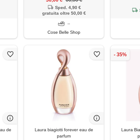
gourmand - no
Sped. 4,90 €
flacone scul
gratuita oltre 50,00 €
--
Cose Belle Shop
au de
Laura biagiotti forever eau de
Laura Bia
parfum
p