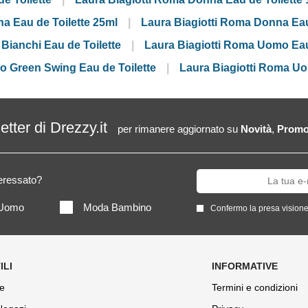
a Eau de Toilette 25ml
Laura Biagiotti Roma Donna Eau
 Bianchi Eau de Toilette
Laura Biagiotti Roma Uomo Eau
o Green Swing Eau de Toilette
Laura Biagiotti Roma U
letter di Drezzy.it
per rimanere aggiornato su
Novità
,
Promo
teressato?
Uomo
Moda Bambino
Confermo la presa visione
e
Termini e condizioni