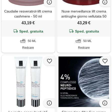
Caudalie resveratrol-lift crema
Nuxe merveillance lift crema
cashmere - 50 ml
antirughe giorno vellutata 50
ml
43,19 €
43,29 €
Sped. gratuita
Sped. gratuita
50 ML
50 ML
Redcare
Redcare