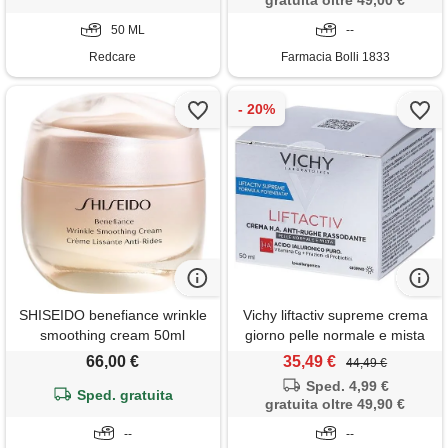
gratuita oltre 49,00 €
50 ML
--
Redcare
Farmacia Bolli 1833
SHISEIDO benefiance wrinkle
Vichy liftactiv supreme crema
smoothing cream 50ml
giorno pelle normale e mista
50ml
66,00 €
35,49 €
44,49 €
Sped. 4,99 €
Sped. gratuita
gratuita oltre 49,90 €
--
--