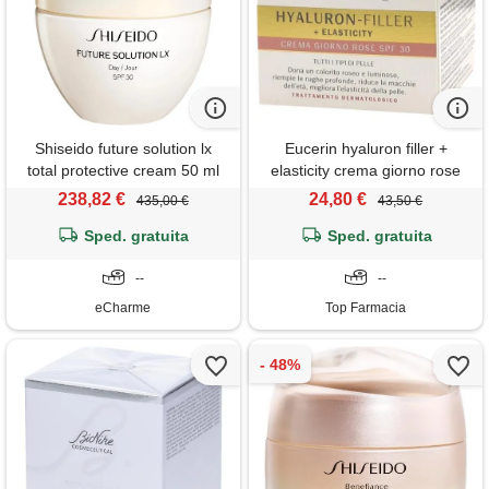
Shiseido future solution lx
Eucerin hyaluron filler +
total protective cream 50 ml
elasticity crema giorno rose
idratante rivitalizzante spf 30
spf30 50ml
238,82 €
24,80 €
435,00 €
43,50 €
crema
Sped. gratuita
Sped. gratuita
--
--
eCharme
Top Farmacia