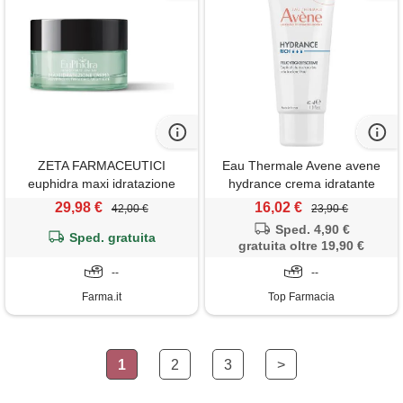
ZETA FARMACEUTICI
Eau Thermale Avene avene
euphidra maxi idratazione
hydrance crema idratante
crema ricca con pantenolo 50
ricca con acqua termale pelle
29,98 €
16,02 €
42,00 €
23,90 €
ml
secca e molto secca 40ml
Sped. 4,90 €
Sped. gratuita
gratuita oltre 19,90 €
--
--
Farma.it
Top Farmacia
1
2
3
>