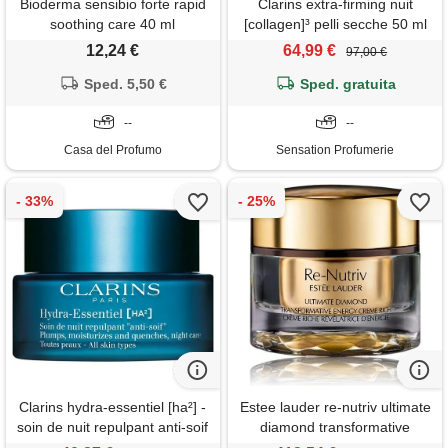
Bioderma sensibio forte rapid
Clarins extra-firming nuit
soothing care 40 ml
[collagen]³ pelli secche 50 ml
12,24 €
64,99 €
97,00 €
Sped. 5,50 €
Sped. gratuita
--
--
Casa del Profumo
Sensation Profumerie
Clarins hydra-essentiel [ha²] -
Estee lauder re-nutriv ultimate
soin de nuit repulpant anti-soif
diamond transformative
50 ml
energy moisturizer creme rich