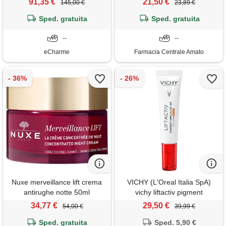
91,35 €
21,50 €
145,00 €
23,89 €
rimpolpante idratante
rassodante notte crema ricca
Sped. gratuita
Sped. gratuita
--
--
eCharme
Farmacia Centrale Amato
Nuxe merveillance lift crema
VICHY (L'Oreal Italia SpA)
antirughe notte 50ml
vichy liftactiv pigment
specialist b3 contorno occhi
34,77 €
29,50 €
54,00 €
39,99 €
spf50+, 15 ml
Sped. gratuita
Sped. 5,90 €