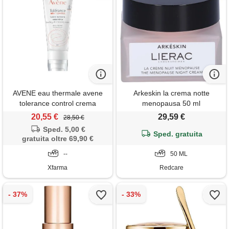
AVENE eau thermale avene
Arkeskin la crema notte
tolerance control crema
menopausa 50 ml
lenitiva riequilibrante 40 ml
20,55 €
29,59 €
28,50 €
Sped. 5,00 €
Sped. gratuita
gratuita oltre 69,90 €
--
50 ML
Xfarma
Redcare