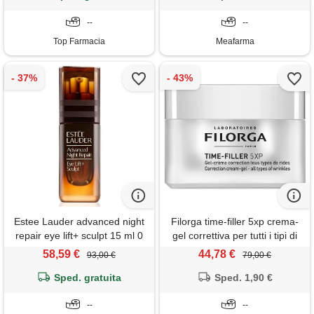
--
--
Top Farmacia
Meafarma
Estee Lauder advanced night
Filorga time-filler 5xp crema-
repair eye lift+ sculpt 15 ml 0
gel correttiva per tutti i tipi di
crema
rughe viso e collo 50 ml
58,59 €
44,78 €
93,00 €
79,00 €
Sped. gratuita
Sped. 1,90 €
--
--