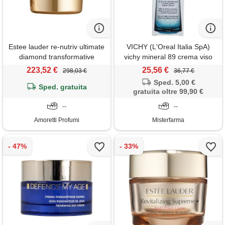
Estee lauder re-nutriv ultimate
VICHY (L'Oreal Italia SpA)
diamond transformative
vichy mineral 89 crema viso
brilliance soft creme - ricarica
idratante rimpolpante 75 ml
223,52 €
25,56 €
298,03 €
36,77 €
50 ml crema rimpolpante con
Sped. 5,00 €
estratto di tartufo nero, pelle
Sped. gratuita
gratuita oltre 99,90 €
più giovane e luminosa
--
--
Amoretti Profumi
Misterfarma