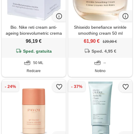
Bio. Nike reti cream anti-
Shiseido benefiance wrinkle
ageing biorevolumetric crema
smoothing cream 50 ml
50 ml
96,19 €
61,90 €
120,00 €
Sped. gratuita
Sped. 4,95 €
50 ML
--
Redcare
Notino