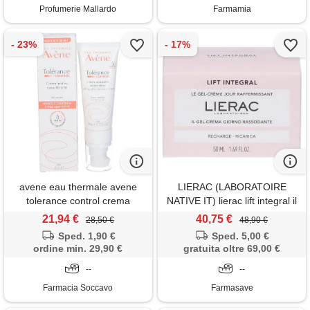
Profumerie Mallardo
Farmamia
avene eau thermale avene
LIERAC (LABORATOIRE
tolerance control crema
NATIVE IT) lierac lift integral il
lenitiva riequilibrante 40 ml
gel crema giorno rassodante
21,94 €
40,75 €
28,50 €
48,90 €
formato ricarica
Sped. 1,90 €
Sped. 5,00 €
ordine min. 29,90 €
gratuita oltre 69,00 €
--
--
Farmacia Soccavo
Farmasave