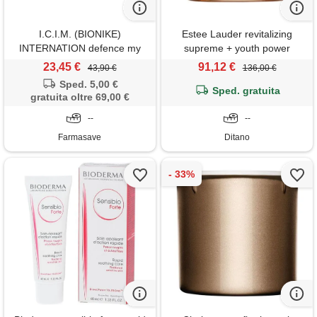
I.C.I.M. (BIONIKE)
Estee Lauder revitalizing
INTERNATION defence my
supreme + youth power
age crema gg 50ml
creme - 75 ml
23,45 €
91,12 €
43,90 €
136,00 €
Sped. 5,00 €
Sped. gratuita
gratuita oltre 69,00 €
--
--
Farmasave
Ditano