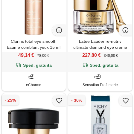
Clarins total eye smooth
Estee Lauder re-nutriv
baume comblant yeux 15 ml
ultimate diamond eye creme
rassodante illuminante anti-
15 ml
49,14 €
227,80 €
78,00 €
340,00 €
rughe balsamo
Sped. gratuita
Sped. gratuita
--
--
eCharme
Sensation Profumerie