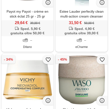
Payot my Payot - crème en
Estee Lauder perfectly clean
stick éclat 25 gr - 25 gr
multi-action cream cleanser
150 ml crema detergente per
29,64 €
31,50 €
39,00 €
50,00 €
il viso tubetto pelle secca
Sped. 5,90 €
Sped. 4,90 €
gratuita oltre 50,00 €
gratuita oltre 39,00 €
--
--
Ditano
eCharme