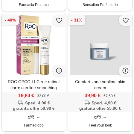
Farmacia Petrarca
Sensation Profumerie
ROC OPCO LLC roc retinol
Comfort zone sublime skin
correxion line smoothing
cream
crema contorno occhi 15ml
19,80 €
39,90 €
33,00 €
57,50 €
Sped. 4,90 €
Sped. 4,90 €
gratuita oltre 59,90 €
gratuita oltre 55,90 €
--
--
Farmaglobo
Feel your look