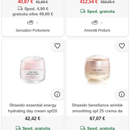
40,87 €
412,54 €
61,00 €
550,05 €
50 ml crema vellutata e
Sped. 4,90 €
idratante con tartufo black
Sped. gratuita
gratuita oltre 49,00 €
diamond
--
--
Sensation Profumerie
Amoretti Profumi
Shiseido essential energy
Shiseido benefiance wrinkle
hydrating day cream spf20
smoothing spf 25 crema da
crema da giorno 50 ml
giorno 50 ml
42,42 €
67,07 €
Sped. gratuita
Sped. gratuita