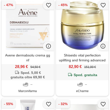
Avene dermabsolu crema gg
Shiseido vital perfection
nf
uplifting and firming advanced
cream enriched 50 ml
28,96 €
82,90 €
54,50 €
151,00 €
trattamento viso rinforzante
Sped. 5,00 €
rassodante anti-età crema
Sped. gratuita
gratuita oltre 69,90 €
ricca
--
--
Marconifarma
eCharme