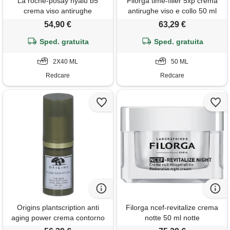
La roche-posay hyalu b5
Filorga time-filler 5xp crema
crema viso antirughe
antirughe viso e collo 50 ml
rimpolpante x2 2x40 ml
54,90 €
63,29 €
Sped. gratuita
Sped. gratuita
2X40 ML
50 ML
Redcare
Redcare
Origins plantscription anti
Filorga ncef-revitalize crema
aging power crema contorno
notte 50 ml notte
occhi antietà 15 ml contorno