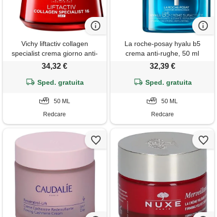
Vichy liftactiv collagen
La roche-posay hyalu b5
specialist crema giorno anti-
crema anti-rughe, 50 ml
età con peptidi pro-collagene
34,32 €
32,39 €
50 ml
Sped. gratuita
Sped. gratuita
50 ML
50 ML
Redcare
Redcare