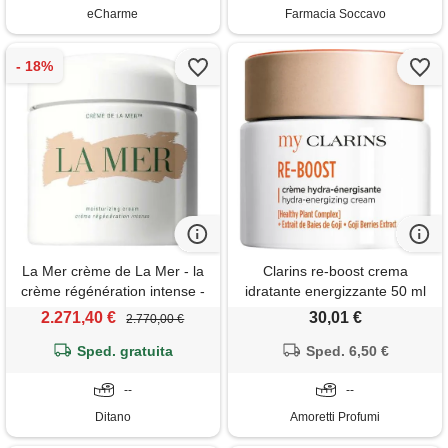
eCharme
Farmacia Soccavo
La Mer crème de La Mer - la
Clarins re-boost crema
crème régénération intense -
idratante energizzante 50 ml
500 ml
crema energizzante con
2.271,40 €
30,01 €
2.770,00 €
acqua di cocco ed estratto di
Sped. gratuita
rosa bio, per un aspetto sano
Sped. 6,50 €
e luminoso
--
--
Ditano
Amoretti Profumi