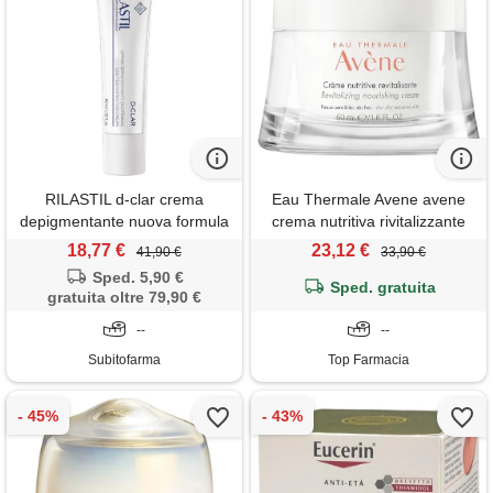
RILASTIL d-clar crema
Eau Thermale Avene avene
depigmentante nuova formula
crema nutritiva rivitalizzante
40 ml - RILASTIL -
con estratto di frutti rossi e oli
18,77 €
23,12 €
41,90 €
33,90 €
978861413
emollienti nutritivi 50ml
Sped. 5,90 €
Sped. gratuita
gratuita oltre 79,90 €
--
--
Subitofarma
Top Farmacia