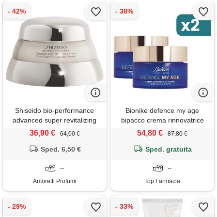
Shiseido bio-performance
Bionike defence my age
advanced super revitalizing
bipacco crema rinnovatrice
cream 30 ml crema 24h che
giorno 2x50ml
36,90 €
54,80 €
64,00 €
87,80 €
combatte i segni
dell'invecchiamento cutaneo
Sped. 6,50 €
Sped. gratuita
precoce
--
--
Amoretti Profumi
Top Farmacia