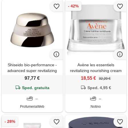
Shiseido bio-performance -
Avène les essentiels
advanced super revitalizing
revitalizing nourishing cream
cream 75ml
50 ml
97,77 €
18,55 €
32,20 €
Sped. gratuita
Sped. 4,95 €
--
--
ProfumeriaWeb
Notino