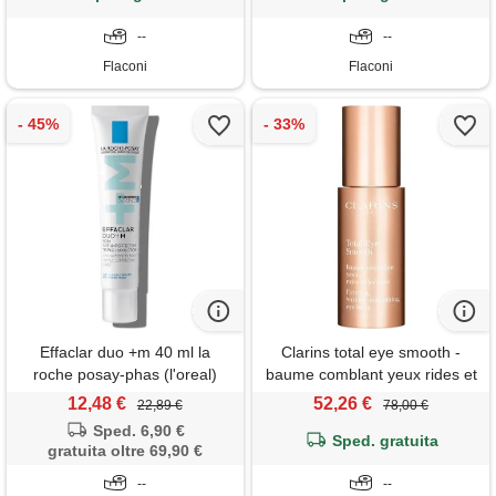
--
--
Flaconi
Flaconi
Effaclar duo +m 40 ml la
Clarins total eye smooth -
roche posay-phas (l'oreal)
baume comblant yeux rides et
fermeté 15 ml
12,48 €
52,26 €
22,89 €
78,00 €
Sped. 6,90 €
Sped. gratuita
gratuita oltre 69,90 €
--
--