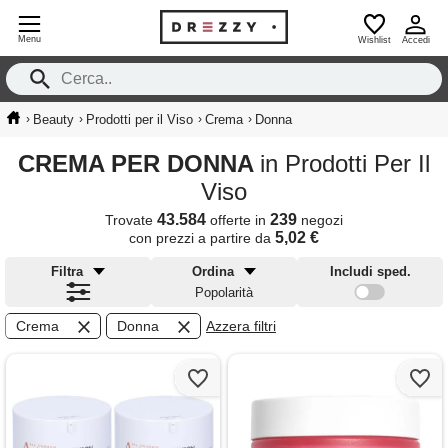
Menu
Wishlist
Accedi
›
›
›
›
Beauty
Prodotti per il Viso
Crema
Donna
CREMA PER DONNA
in Prodotti Per Il
Viso
43.584
239
Trovate
offerte in
negozi
5,02 €
con prezzi a partire da
Filtra
Ordina
Includi sped.
Popolarità
Crema
Donna
Azzera filtri