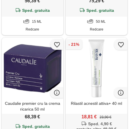
56,39 €
75,29 €
occhi
Sped. gratuita
Sped. gratuita
15 ML
50 ML
Redcare
Redcare
Caudalie premier cru la crema
Rilastil acnestil attiva+ 40 ml
ricarica 50 ml
68,39 €
18,81 €
23,90 €
Sped. 4,90 €
Sped. gratuita