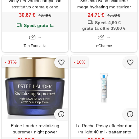
Vichy neovadiol complesso
Shiseido waso shikulime
sostitutivo crema giorno
mega hydrating moisturizer
ridensificante liftante pelle
50 ml idratante intensivo
30,67 €
24,71 €
46,49 €
45,00 €
secca 50ml
crema
Sped. 4,90 €
Sped. gratuita
gratuita oltre 39,00 €
--
--
Top Farmacia
eCharme
Estee Lauder revitalizing
La Roche Posay effaclar duo
supreme+ night power
+m light 40 ml - trattamento
bounce creme 50 ml
anti imperfezioni shade light