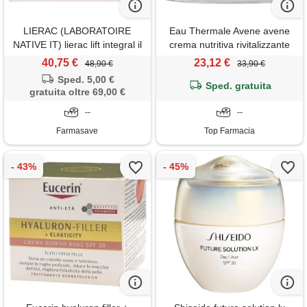
LIERAC (LABORATOIRE
Eau Thermale Avene avene
NATIVE IT) lierac lift integral il
crema nutritiva rivitalizzante
gel crema giorno rassodante
con estratto di frutti rossi e oli
40,75 €
23,12 €
48,90 €
33,90 €
formato ricarica
emollienti nutritivi 50ml
Sped. 5,00 €
Sped. gratuita
gratuita oltre 69,00 €
--
--
Farmasave
Top Farmacia