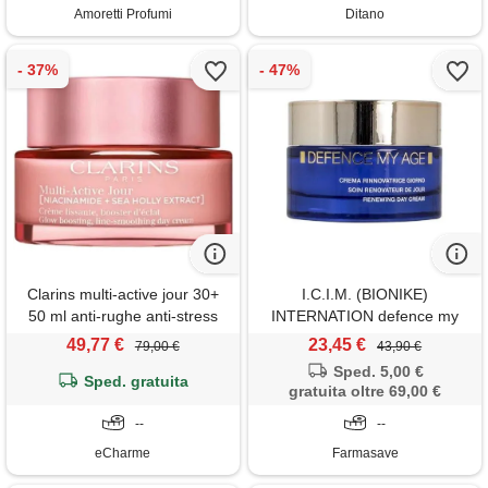
Amoretti Profumi
Ditano
Clarins multi-active jour 30+
I.C.I.M. (BIONIKE)
50 ml anti-rughe anti-stress
INTERNATION defence my
levigante illuminante crema
age crema gg 50ml
49,77 €
23,45 €
79,00 €
43,90 €
Sped. 5,00 €
Sped. gratuita
gratuita oltre 69,00 €
--
--
eCharme
Farmasave