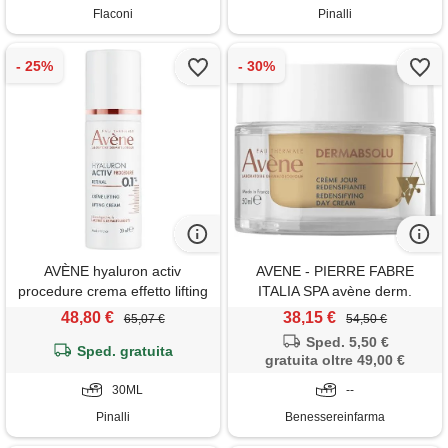
Flaconi
Pinalli
AVÈNE hyaluron activ
AVENE - PIERRE FABRE
procedure crema effetto lifting
ITALIA SPA avène derm.
30ml - crema viso giorno
Absolu - crema giorno
48,80 €
38,15 €
65,07 €
54,50 €
antirughe
ridensificante e antietà per il
Sped. 5,50 €
Sped. gratuita
viso, 50 ml
gratuita oltre 49,00 €
30ML
--
Pinalli
Benessereinfarma