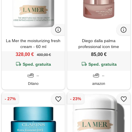
La Mer the moisturizing fresh
Diego dalla palma
cream - 60 ml
professional icon time
revitalising cream 50ml -
328,00 €
85,00 €
400,00 €
crema antietà rivitalizzante
Sped. gratuita
Sped. gratuita
--
--
Ditano
amazon