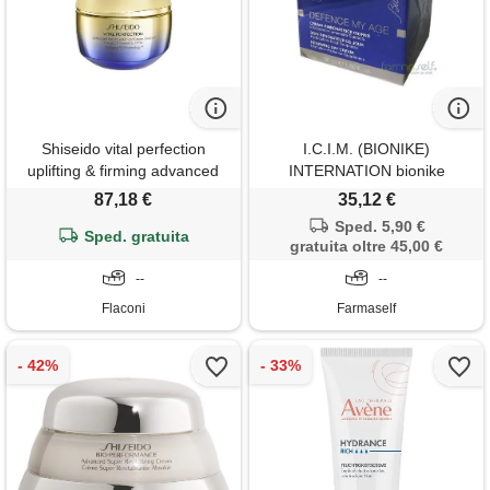
Shiseido vital perfection
I.C.I.M. (BIONIKE)
uplifting & firming advanced
INTERNATION bionike
cream enriched crema per il
defence my age crema
87,18 €
35,12 €
viso 50 ml
rinnovatrice giorno 50ml
Sped. 5,90 €
Sped. gratuita
gratuita oltre 45,00 €
--
--
Flaconi
Farmaself