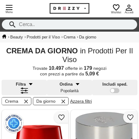
Menu
Wishlist
Accedi
›
›
›
›
Beauty
Prodotti per il Viso
Crema
Da giorno
CREMA DA GIORNO
in Prodotti Per Il
Viso
10.497
179
Trovate
offerte in
negozi
5,09 €
con prezzi a partire da
Filtra
Ordina
Includi sped.
Popolarità
Crema
Da giorno
Azzera filtri