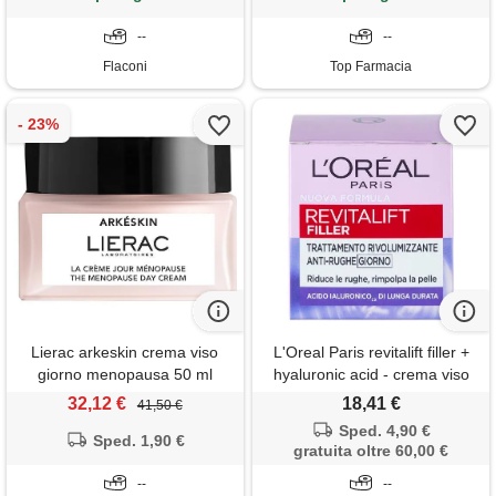
--
--
Flaconi
Top Farmacia
Lierac arkeskin crema viso
L'Oreal Paris revitalift filler +
giorno menopausa 50 ml
hyaluronic acid - crema viso
giorno 50 ml
32,12 €
18,41 €
41,50 €
Sped. 4,90 €
Sped. 1,90 €
gratuita oltre 60,00 €
--
--