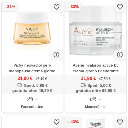
Vichy neovadiol peri-
Avene hyaluron active b3
menopausa crema giorno
crema giorno rigenerante
ridensificante liftante pelle
cellulare 50 ml
31,00 €
31,90 €
46,49 €
47,50 €
secca 50 ml
Sped. 5,99 €
Sped. 5,00 €
gratuita oltre 49,90 €
gratuita oltre 69,90 €
--
--
Farmacia Uno
Marconifarma