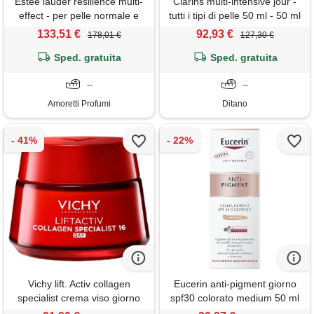
Estee lauder resilience multi-
Clarins multi-intensive jour -
effect - per pelle normale e
tutti i tipi di pelle 50 ml - 50 ml
mista 50 ml crema viso e collo
133,51 €
92,93 €
178,01 €
127,30 €
per un'idratazione duratura
per pelle normale e mista
Sped. gratuita
Sped. gratuita
--
--
Amoretti Profumi
Ditano
Vichy lift. Activ collagen
Eucerin anti-pigment giorno
specialist crema viso giorno
spf30 colorato medium 50 ml
antietà (50 ml)