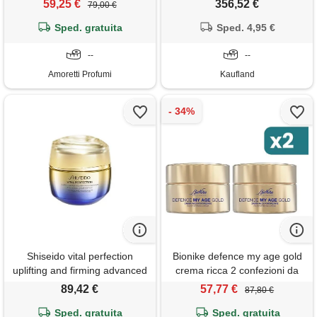
59,25 €
356,52 €
79,00 €
niacinamide e fattore di
Sped. gratuita
protezione
Sped. 4,95 €
--
--
Amoretti Profumi
Kaufland
Shiseido vital perfection
Bionike defence my age gold
uplifting and firming advanced
crema ricca 2 confezioni da
cream soft crema per il viso
50ml
89,42 €
57,77 €
87,80 €
50 ml
Sped. gratuita
Sped. gratuita