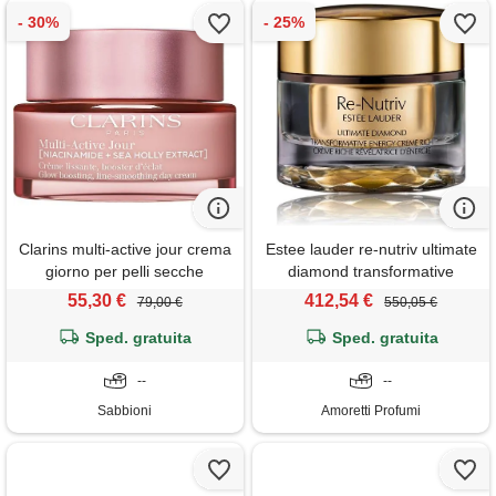
Clarins multi-active jour crema
Estee lauder re-nutriv ultimate
giorno per pelli secche
diamond transformative
energy moisturizer creme rich
55,30 €
412,54 €
79,00 €
550,05 €
50 ml crema vellutata e
Sped. gratuita
idratante con tartufo black
Sped. gratuita
diamond
--
--
Sabbioni
Amoretti Profumi