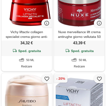
Vichy liftactiv collagen
Nuxe merveillance lift crema
specialist crema giorno anti-
antirughe giorno vellutata 50
età con peptidi pro-collagene
ml
34,32 €
43,39 €
50 ml
Sped. gratuita
Sped. gratuita
50 ML
50 ML
Redcare
Redcare