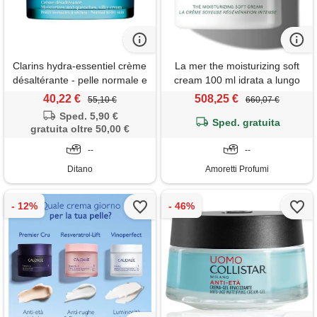
Clarins hydra-essentiel crème
La mer the moisturizing soft
désaltérante - pelle normale e
cream 100 ml idrata a lungo
secca 50 ml - 50 ml
per tutto il giorno, pelle
40,22 €
508,25 €
55,10 €
660,07 €
visibilmente rigenerata
Sped. 5,90 €
Sped. gratuita
gratuita oltre 50,00 €
--
--
Ditano
Amoretti Profumi