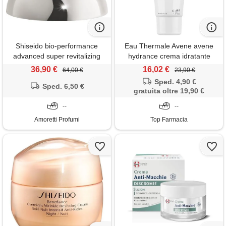
Shiseido bio-performance
Eau Thermale Avene avene
advanced super revitalizing
hydrance crema idratante
cream 30 ml crema 24h che
ricca con acqua termale pelle
36,90 €
16,02 €
64,00 €
23,90 €
combatte i segni
secca e molto secca 40ml
Sped. 4,90 €
dell'invecchiamento cutaneo
Sped. 6,50 €
gratuita oltre 19,90 €
precoce
--
--
Amoretti Profumi
Top Farmacia