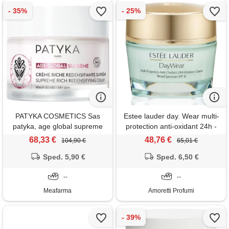
PATYKA COSMETICS Sas
Estee lauder day. Wear multi-
patyka, age global supreme
protection anti-oxidant 24h -
crema ricca ridensificante, 50
spf15 dry skin 50 ml crema
68,33 €
48,76 €
104,90 €
65,01 €
ml
ricca per pelli aride,
Sped. 5,90 €
protezione efficace. 24 ore di
Sped. 6,50 €
idratazione intensa
--
--
Meafarma
Amoretti Profumi