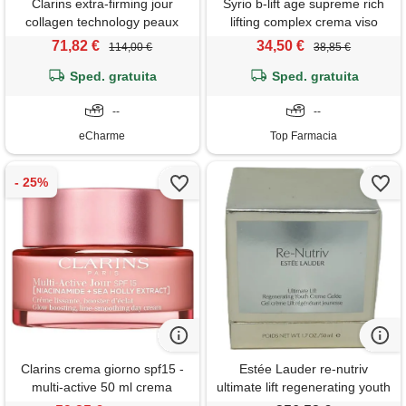
Clarins extra-firming jour
Syrio b-lift age supreme rich
collagen technology peaux
lifting complex crema viso
seches 50 ml tonificante
50ml
71,82 €
34,50 €
114,00 €
38,85 €
effetto lifting crema
Sped. gratuita
Sped. gratuita
--
--
eCharme
Top Farmacia
Clarins crema giorno spf15 -
Estée Lauder re-nutriv
multi-active 50 ml crema
ultimate lift regenerating youth
levigante e illuminante con
creme gelée (50 ml)