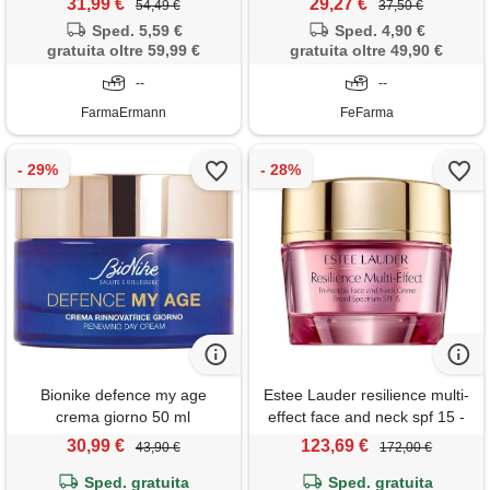
31,99 €
29,27 €
54,49 €
37,50 €
Sped. 5,59 €
Sped. 4,90 €
gratuita oltre 59,99 €
gratuita oltre 49,90 €
--
--
FarmaErmann
FeFarma
Bionike defence my age
Estee Lauder resilience multi-
crema giorno 50 ml
effect face and neck spf 15 -
pelle normale / mista 50 ml -
30,99 €
123,69 €
43,90 €
172,00 €
50 ml
Sped. gratuita
Sped. gratuita