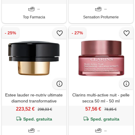
--
--
Top Farmacia
Sensation Profumerie
Estee lauder re-nutriv ultimate
Clarins multi-active nuit - pelle
diamond transformative
secca 50 ml - 50 ml
brilliance soft creme - ricarica
223,52 €
57,56 €
298,03 €
78,85 €
50 ml crema rimpolpante con
estratto di tartufo nero, pelle
Sped. gratuita
Sped. gratuita
più giovane e luminosa
--
--