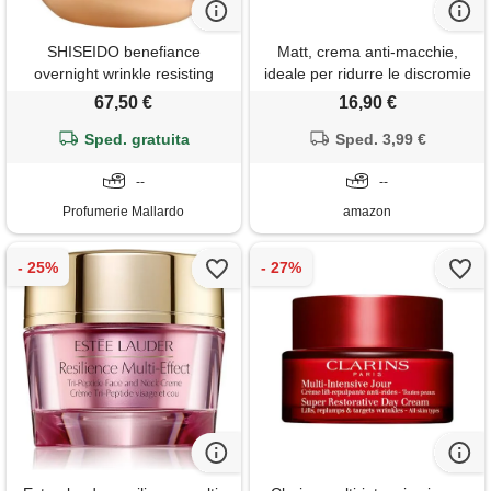
SHISEIDO benefiance
Matt, crema anti-macchie,
overnight wrinkle resisting
ideale per ridurre le discromie
cream 50ml
cutanee causate da
67,50 €
16,90 €
invecchiamento cutaneo o
Sped. gratuita
radiazioni solari, idrata e
Sped. 3,99 €
protegge la pelle dai raggi uva
--
con spf 20, 50 ml
--
Profumerie Mallardo
amazon