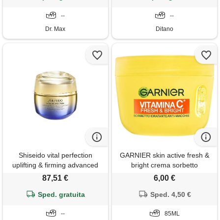
--
--
Dr. Max
Ditano
Shiseido vital perfection
GARNIER skin active fresh &
uplifting & firming advanced
bright crema sorbetto
day cream crema per il viso
idratante anti-macchie 85ml -
87,51 €
6,00 €
50 ml
crema viso giorno idratante
Sped. gratuita
Sped. 4,50 €
--
85ML