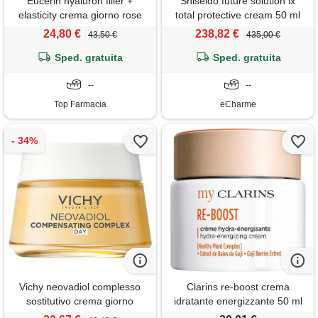
Eucerin hyaluron filler +
Shiseido future solution lx
elasticity crema giorno rose
total protective cream 50 ml
spf30 50ml
idratante rivitalizzante spf 30
24,80 €
238,82 €
43,50 €
435,00 €
crema
Sped. gratuita
Sped. gratuita
--
--
Top Farmacia
eCharme
Vichy neovadiol complesso
Clarins re-boost crema
sostitutivo crema giorno
idratante energizzante 50 ml
ridensificante liftante pelle
crema energizzante con