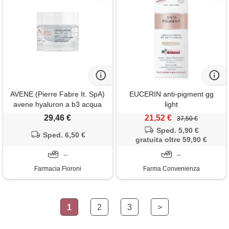
AVENE (Pierre Fabre It. SpA)
EUCERIN anti-pigment gg
avene hyaluron a b3 acqua
light
gel
29,46 €
21,52 €
37,50 €
Sped. 5,90 €
Sped. 6,50 €
gratuita oltre 59,90 €
--
--
Farmacia Fioroni
Farma Convenienza
1
2
3
>