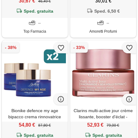
30,67 €
30,01 €
46,49 €
secca 50ml
acqua di cocco ed estratto di
Sped. gratuita
rosa bio, per un aspetto sano
Sped. 6,50 €
e luminoso
--
--
Top Farmacia
Amoretti Profumi
Bionike defence my age
Clarins multi-active jour crème
bipacco crema rinnovatrice
lissante, booster d'éclat -
giorno 2x50ml
multi-active crema giorno per
54,80 €
52,93 €
87,80 €
79,00 €
tutti i tipi di pelle 50 ml
Sped. gratuita
Sped. gratuita