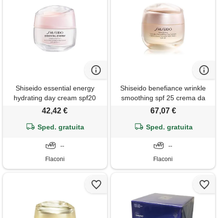
Shiseido essential energy
Shiseido benefiance wrinkle
hydrating day cream spf20
smoothing spf 25 crema da
crema da giorno 50 ml
giorno 50 ml
42,42 €
67,07 €
Sped. gratuita
Sped. gratuita
--
--
Flaconi
Flaconi