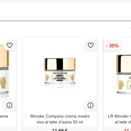
rema
Wonder Company crema madre
LR Wonder 
viso al latte d'asina 50 ml
al latte 
11,69 €
11,