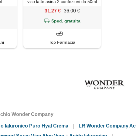
ml
viso latte asina 2 confezioni da 50ml
31,27 €
36,00 €
Sped. gratuita
--
ani
Top Farmacia
 marchio Wonder Company
 Ialuronico Puro Hyal Crema
LR Wonder Company Acid
ood Spray Viso Aloe Vera + Acido Ialuronico