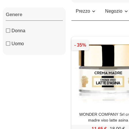
Prezzo
Negozio
Genere
Donna
Uomo
WONDER COMPANY Srl c
madre viso latte asina
11,65 €
18,00 €