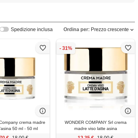
Spedizione inclusa
Ordina per:
Prezzo crescente
Company crema madre
WONDER COMPANY Srl crema
d'asina 50 ml - 50 ml
madre viso latte asina
70 €
18,00 €
12,35 €
18,00 €