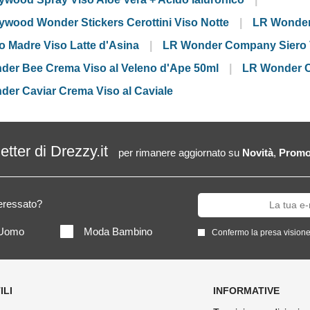
ood Wonder Stickers Cerottini Viso Notte
LR Wonder
 Madre Viso Latte d'Asina
LR Wonder Company Siero Ve
r Bee Crema Viso al Veleno d'Ape 50ml
LR Wonder C
r Caviar Crema Viso al Caviale
letter di Drezzy.it
per rimanere aggiornato su
Novità
,
Promo
teressato?
Uomo
Moda Bambino
Confermo la presa visione