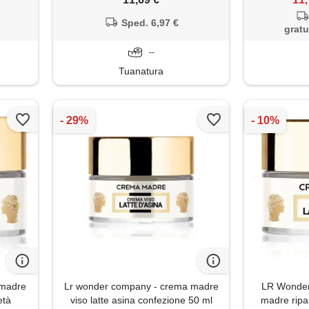
Sped. 6,97 €
gratu
--
Tuanatura
 madre
Lr wonder company - crema madre
LR Wonder 
età
viso latte asina confezione 50 ml
madre ripar