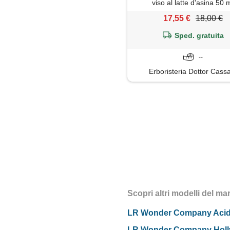
viso al latte d'asina 50 
17,55 €
18,00 €
Sped. gratuita
--
Erboristeria Dottor Cass
Scopri altri modelli del
LR Wonder Company Acido
LR Wonder Company Hollyw