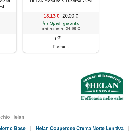
elemi
HELAN elemi'bals. D-barba 75ml
ml
18,13 €
20,00 €
Sped. gratuita
ordine min. 24,90 €
--
Farma.it
archio Helan
iorno Base
Helan Couperose Crema Notte Lenitiva