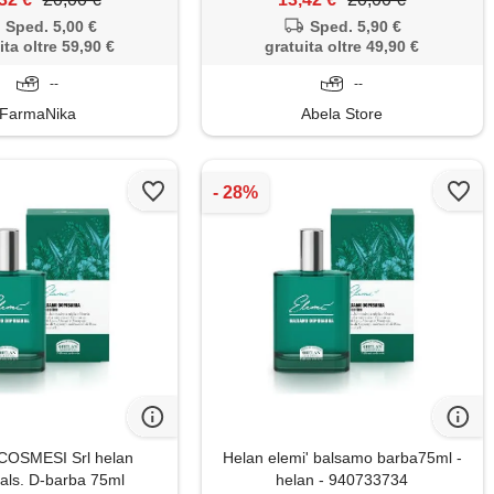
Sped. 5,00 €
Sped. 5,90 €
ita oltre 59,90 €
gratuita oltre 49,90 €
--
--
FarmaNika
Abela Store
OSMESI Srl helan
Helan elemi' balsamo barba75ml -
bals. D-barba 75ml
helan - 940733734