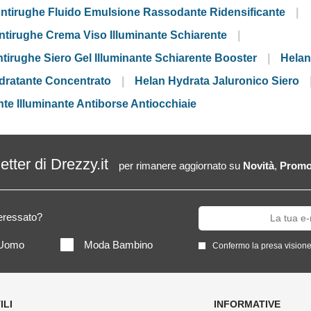
 Antirughe Fluido Emulsione Rassodante Ridensificante
Antirughe Crema Viso Illuminante Schiarente
ntirughe Siero Gel Illuminante Schiarente Booster
Helan
idratante Concentrato
Helan Hydrata Jaluronico Siero
ante Illuminante Antiborse Antiocchiaie
letter di Drezzy.it
per rimanere aggiornato su
Novità
,
Promo
teressato?
Uomo
Moda Bambino
Confermo la presa visione