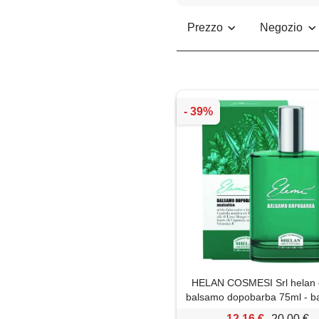
Prezzo
Negozio
HELAN COSMESI Srl helan 
balsamo dopobarba 75ml - b
dopobarba idratante
12,16 €
20,00 €