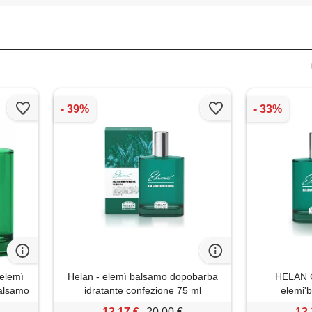
elemì
Helan - elemì balsamo dopobarba
HELAN C
alsamo
idratante confezione 75 ml
elemi'
12,17 €
20,00 €
13,