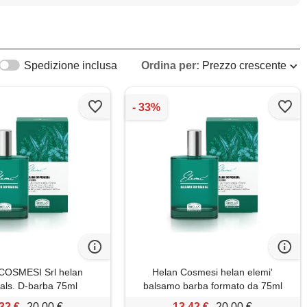
Spedizione inclusa
Ordina per:
Prezzo crescente
OSMESI Srl helan
Helan Cosmesi helan elemi'
bals. D-barba 75ml
balsamo barba formato da 75ml
32 €
20,00 €
13,42 €
20,00 €