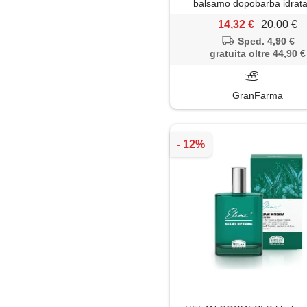
balsamo dopobarba idrat
analcolico 75 ml
14,32 €
20,00 €
Sped. 4,90 €
gratuita oltre 44,90 €
--
GranFarma