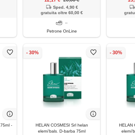
Sped. 4,90 €
gratuita oltre 60,00 €
gratu
--
Petrone OnLine
75ml -
HELAN COSMESI Srl helan
HELAN C
elemi'bals. D-barba 75ml
elemi'