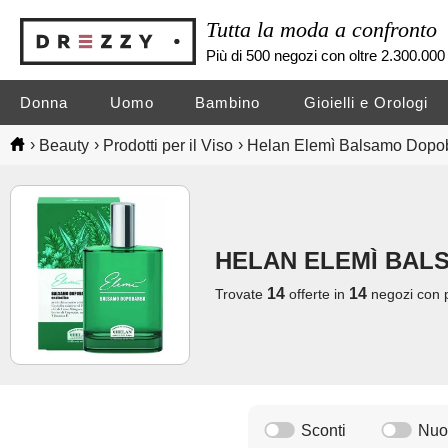
Tutta la moda a confronto
Più di 500 negozi con oltre 2.300.000 
Donna
Uomo
Bambino
Gioielli e Orologi
›
›
›
Beauty
Prodotti per il Viso
Helan Elemì Balsamo Dopoba
HELAN ELEMÌ BAL
14
14
Trovate
offerte in
negozi
con 
Sconti
Nuov