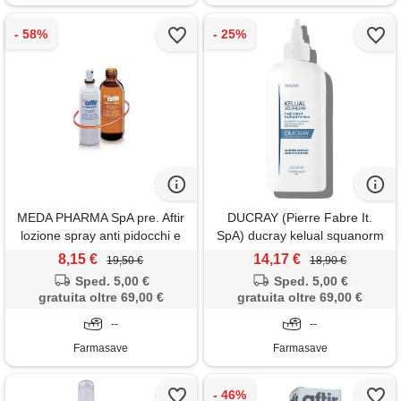
MEDA PHARMA SpA pre. Aftir
DUCRAY (Pierre Fabre It.
lozione spray anti pidocchi e
SpA) ducray kelual squanorm
lendini 100 ml
fresh control lozione, elimina
8,15 €
14,17 €
19,50 €
18,90 €
la forfora e lenisce la
Sped. 5,00 €
Sped. 5,00 €
sensazione di prurito, 200ml
gratuita oltre 69,00 €
gratuita oltre 69,00 €
--
--
Farmasave
Farmasave