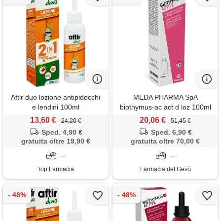
Aftir duo lozione antipidocchi
MEDA PHARMA SpA
e lendini 100ml
biothymus-ac act d loz 100ml
-ultimi arrivi-prodotto italiano-
13,60 €
20,06 €
24,20 €
51,45 €
offertissima-ultimi pezzi-
Sped. 4,90 €
Sped. 6,90 €
gratuita oltre 19,90 €
gratuita oltre 70,00 €
--
--
Top Farmacia
Farmacia del Gesù