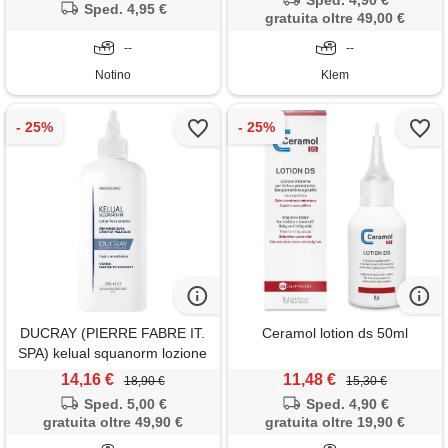
Sped. 4,90 €
Sped. 4,95 €
gratuita oltre 49,00 €
--
--
Notino
Klem
DUCRAY (PIERRE FABRE IT.
Ceramol lotion ds 50ml
SPA) kelual squanorm lozione
200 ml - ducray - 989260892
14,16 €
11,48 €
18,90 €
15,30 €
Sped. 5,00 €
Sped. 4,90 €
gratuita oltre 49,90 €
gratuita oltre 19,90 €