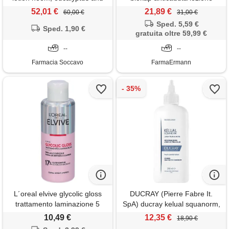
alpaflor 12 fiale da 6 ml
rinforzante capelli tricobiotic
52,01 €
21,89 €
60,00 €
31,00 €
(50 ml)
Sped. 5,59 €
Sped. 1,90 €
gratuita oltre 59,99 €
--
--
Farmacia Soccavo
FarmaErmann
L´oreal elvive glycolic gloss
DUCRAY (Pierre Fabre It.
trattamento laminazione 5
SpA) ducray kelual squanorm,
minuti per capelli spenti 200
200 ml
10,49 €
12,35 €
18,90 €
ml lozione capelli