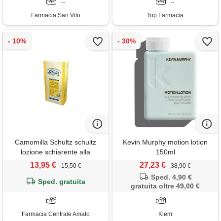
--
--
Farmacia San Vito
Top Farmacia
Camomilla Schultz schultz
Kevin Murphy motion lotion
lozione schiarente alla
150ml
camomilla per raggiungere
13,95 €
27,23 €
15,50 €
38,90 €
gradualmente capelli biondi
Sped. 4,90 €
Sped. gratuita
200 ml
gratuita oltre 49,00 €
--
--
Farmacia Centrale Amato
Klem