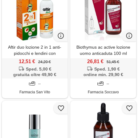
Aftir duo lozione 2 in 1 anti-
Biothymus ac active lozione
pidocchi e lendini con
uomo anticaduta 100 ml
pettinino, 100ml - aftir -
12,51 €
26,81 €
24,20 €
51,45 €
935559981
Sped. 5,00 €
Sped. 1,90 €
gratuita oltre 49,90 €
ordine min. 29,90 €
--
--
Farmacia San Vito
Farmacia Soccavo