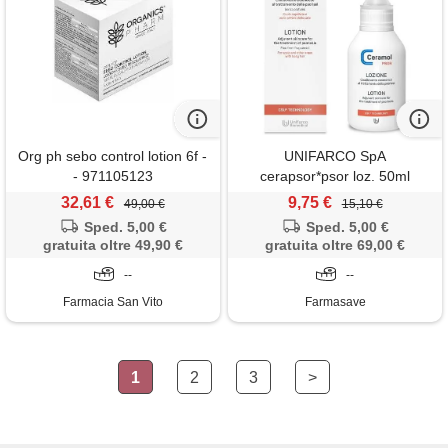
Org ph sebo control lotion 6f -
UNIFARCO SpA
- 971105123
cerapsor*psor loz. 50ml
32,61 €
9,75 €
49,00 €
15,10 €
Sped. 5,00 €
Sped. 5,00 €
gratuita oltre 49,90 €
gratuita oltre 69,00 €
--
--
Farmacia San Vito
Farmasave
1
2
3
>