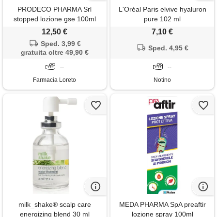
PRODECO PHARMA Srl
L'Oréal Paris elvive hyaluron
stopped lozione gse 100ml
pure 102 ml
12,50 €
7,10 €
Sped. 3,99 €
Sped. 4,95 €
gratuita oltre 49,90 €
--
--
Farmacia Loreto
Notino
milk_shake® scalp care
MEDA PHARMA SpA preaftir
energizing blend 30 ml
lozione spray 100ml