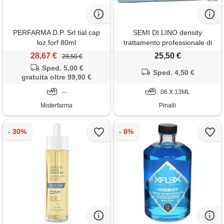
PERFARMA D.P. Srl tial cap
SEMI DI LINO density
loz forf 80ml
trattamento professionale di
ispessimento 06 x 13ml -
28,67 €
25,50 €
29,50 €
ristrutturanti & ricostruttivi
Sped. 5,00 €
Sped. 4,50 €
gratuita oltre 99,90 €
--
06 X 13ML
Misterfarma
Pinalli