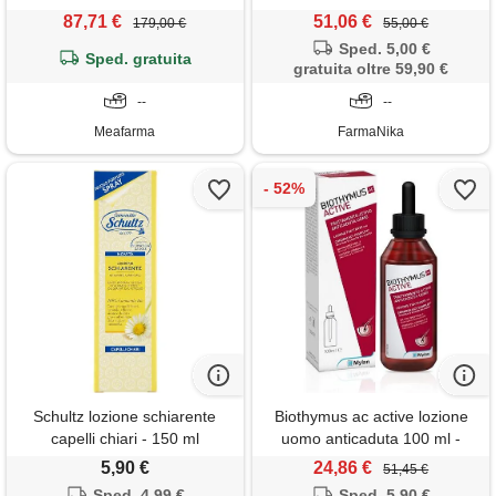
87,71 €
51,06 €
179,00 €
55,00 €
Sped. 5,00 €
Sped. gratuita
gratuita oltre 59,90 €
--
--
Meafarma
FarmaNika
Schultz lozione schiarente
Biothymus ac active lozione
capelli chiari - 150 ml
uomo anticaduta 100 ml -
BIOTHYMUS - 934408713
5,90 €
24,86 €
51,45 €
Sped. 4,99 €
Sped. 5,90 €