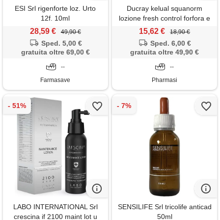
ESI Srl rigenforte loz. Urto
Ducray kelual squanorm
12f. 10ml
lozione fresh control forfora e
sensazione di prurito 200ml
28,59 €
15,62 €
49,90 €
18,90 €
Sped. 5,00 €
Sped. 6,00 €
gratuita oltre 69,00 €
gratuita oltre 49,90 €
--
--
Farmasave
Pharmasi
LABO INTERNATIONAL Srl
SENSILIFE Srl tricolife anticad
crescina if 2100 maint lot u
50ml