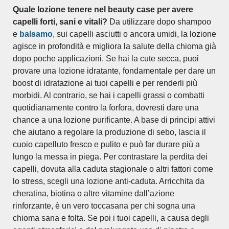
Quale lozione tenere nel beauty case per avere
capelli forti, sani e vitali?
Da utilizzare dopo shampoo
e
balsamo
, sui capelli asciutti o ancora umidi, la lozione
agisce in profondità e migliora la salute della chioma già
dopo poche applicazioni. Se hai la cute secca, puoi
provare una lozione idratante, fondamentale per dare un
boost di idratazione ai tuoi capelli e per renderli più
morbidi. Al contrario, se hai i capelli grassi o combatti
quotidianamente contro la forfora, dovresti dare una
chance a una lozione purificante. A base di principi attivi
che aiutano a regolare la produzione di sebo, lascia il
cuoio capelluto fresco e pulito e può far durare più a
lungo la messa in piega. Per contrastare la perdita dei
capelli, dovuta alla caduta stagionale o altri fattori come
lo stress, scegli una lozione anti-caduta. Arricchita da
cheratina, biotina o altre vitamine dall’azione
rinforzante, è un vero toccasana per chi sogna una
chioma sana e folta. Se poi i tuoi capelli, a causa degli