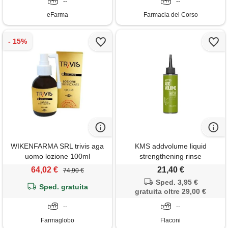
--
--
eFarma
Farmacia del Corso
WIKENFARMA SRL trivis aga
KMS addvolume liquid
uomo lozione 100ml
strengthening rinse
trattamento per capelli 150 ml
64,02 €
21,40 €
74,90 €
Sped. 3,95 €
Sped. gratuita
gratuita oltre 29,00 €
--
--
Farmaglobo
Flaconi