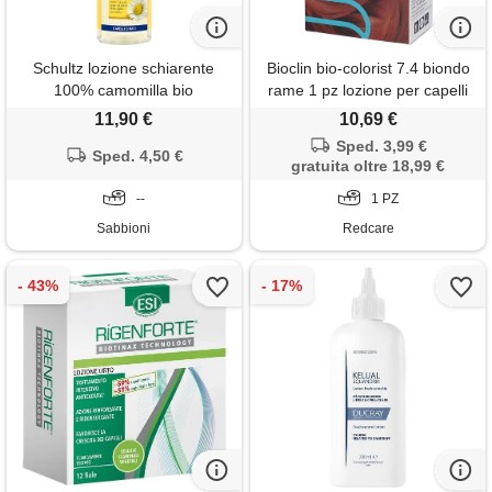
Schultz lozione schiarente
Bioclin bio-colorist 7.4 biondo
100% camomilla bio
rame 1 pz lozione per capelli
11,90 €
10,69 €
Sped. 3,99 €
Sped. 4,50 €
gratuita oltre 18,99 €
--
1 PZ
Sabbioni
Redcare