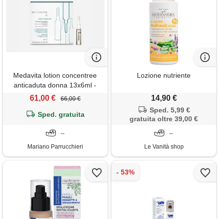
Medavita lotion concentree
Lozione nutriente
anticaduta donna 13x6ml -
fiale intensive anticaduta
61,00 €
14,90 €
66,00 €
donna capelli fragili diradati
Sped. 5,99 €
Sped. gratuita
gratuita oltre 39,00 €
--
--
Mariano Parrucchieri
Le Vanità shop