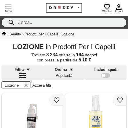
Menu
Wishlist
Accedi
›
›
›
Beauty
Prodotti per i Capelli
Lozione
LOZIONE
in Prodotti Per I Capelli
3.234
164
Trovate
offerte in
negozi
5,10 €
con prezzi a partire da
Filtra
Ordina
Includi sped.
Popolarità
Lozione
Azzera filtri