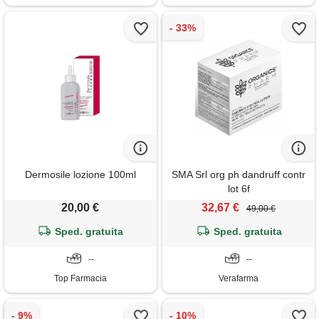
Dermosile lozione 100ml
SMA Srl org ph dandruff contr
lot 6f
20,00 €
32,67 €
49,00 €
Sped. gratuita
Sped. gratuita
--
--
Top Farmacia
Verafarma