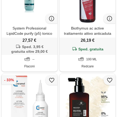
System Professional
Biothymus ac active
LipidCode purify (p5) tonico
trattamento attivo anticaduta
per capelli 125 ml
uomo lozione trattante 100 ml
27,57 €
26,19 €
soluzione
Sped. 3,95 €
Sped. gratuita
gratuita oltre 29,00 €
--
100 ML
Flaconi
Redcare