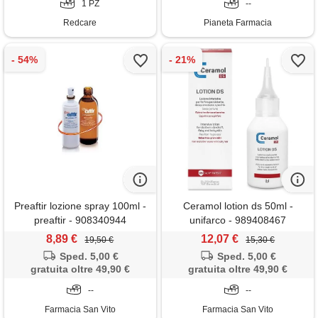
1 PZ
--
Redcare
Pianeta Farmacia
Preaftir lozione spray 100ml -
Ceramol lotion ds 50ml -
preaftir - 908340944
unifarco - 989408467
8,89 €
12,07 €
19,50 €
15,30 €
Sped. 5,00 €
Sped. 5,00 €
gratuita oltre 49,90 €
gratuita oltre 49,90 €
--
--
Farmacia San Vito
Farmacia San Vito