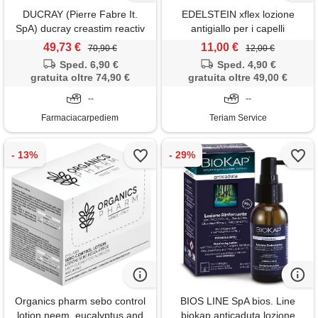
DUCRAY (Pierre Fabre It.
EDELSTEIN xflex lozione
SpA) ducray creastim reactiv
antigiallo per i capelli
lozione caduta capelli 60 ml
grigi/bianchi d-panthenol blue
49,73 €
11,00 €
70,90 €
12,00 €
500ml
Sped. 6,90 €
Sped. 4,90 €
gratuita oltre 74,90 €
gratuita oltre 49,00 €
--
--
Farmaciacarpediem
Teriam Service
Organics pharm sebo control
BIOS LINE SpA bios. Line
lotion neem, eucalyptus and
biokap anticaduta lozione