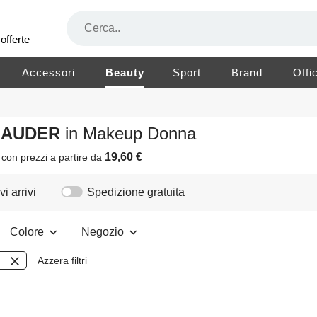
offerte
Accessori
Beauty
Sport
Brand
Offi
 LAUDER
in Makeup Donna
19,60 €
i
con prezzi a partire da
i arrivi
Spedizione gratuita
Colore
Negozio
Azzera filtri