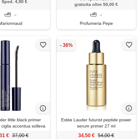
Sped. 4,90 €
gratuita oltre 50,00 €
--
--
Marionnaud
Profumeria Pepe
er little black primer
Estée Lauder futurist peptide power
r ciglia accentua solleva
serum primer 27 ml
unga scovolino
31 €
37,00 €
34,50 €
54,00 €