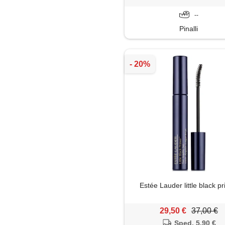
--
Pinalli
Estée Lauder little black p
29,50 €
37,00 €
Sped. 5,90 €