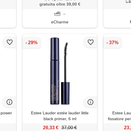
gratuita oltre 39,00 €
--
eCharme
e power
Estee Lauder estée lauder little
Estee Laud
black primer, 6 ml
fissatore pe
all
26,33 €
37,00 €
23,