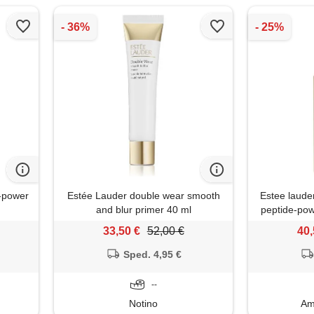
e-power
Estée Lauder double wear smooth
Estee lauder
and blur primer 40 ml
peptide-pow
primer in si
33,50 €
52,00 €
40,
Sped. 4,95 €
--
Notino
Am