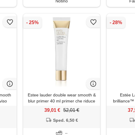
Notino
Fa
smooth
Estee lauder double wear smooth &
Estée L
viso
blur primer 40 ml primer che riduce
brilliance™
l'oleosità e attenua l'aspetto dei pori
39,01 €
52,01 €
37,
Sped. 6,50 €
--