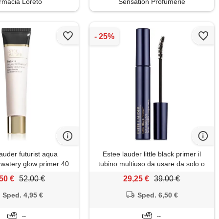
rmacia Loreto
Sensation Profumerie
auder futurist aqua
Estee lauder little black primer il
 watery glow primer 40
tubino multiuso da usare da solo o
ml
con il mascara
50 €
52,00 €
29,25 €
39,00 €
Sped. 4,95 €
Sped. 6,50 €
--
--