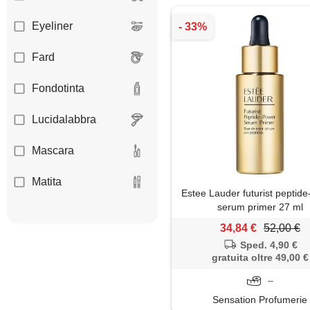
Eyeliner
Fard
Fondotinta
Lucidalabbra
Mascara
Matita
Estee Lauder futurist peptid
serum primer 27 ml
Ombretto
34,84 €
52,00 €
Palette
Sped. 4,90 €
gratuita oltre 49,00 €
Pennello
--
Sensation Profumerie
Primer