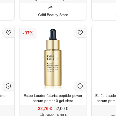
--
Griffi Beauty Store
rimer
Estee Lauder futurist peptide-power
Estée Lauder
serum primer 0 gel-siero
serum prime
32,76 €
52,00 €
Sped. 4,90 €