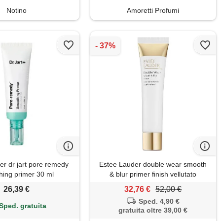
Notino
Amoretti Profumi
er dr jart pore remedy
Estee Lauder double wear smooth
ing primer 30 ml
& blur primer finish vellutato
opacizzante seboregolatore fluido
26,39 €
32,76 €
52,00 €
Sped. 4,90 €
Sped. gratuita
gratuita oltre 39,00 €