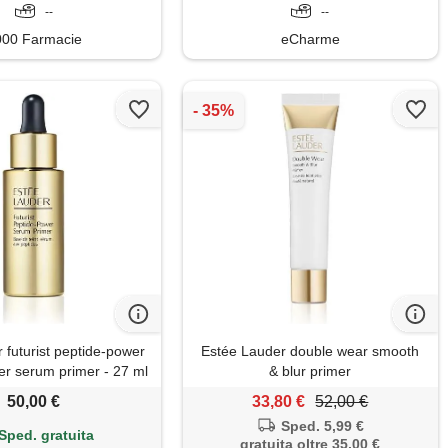
--
--
000 Farmacie
eCharme
 futurist peptide-power
Estée Lauder double wear smooth
er serum primer - 27 ml
& blur primer
50,00 €
33,80 €
52,00 €
Sped. 5,99 €
Sped. gratuita
gratuita oltre 35,00 €