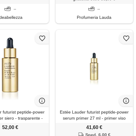
--
--
Ideabellezza
Profumeria Lauda
 futurist peptide-power
Estée Lauder futurist peptide-power
r siero - trasparente -
serum primer 27 ml - primer viso
27ml
52,00 €
41,60 €
Sped. 6,00 €