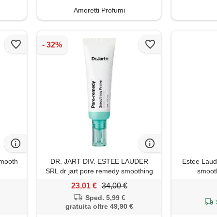
Amoretti Profumi
smooth
DR. JART DIV. ESTEE LAUDER
Estee Laud
SRL dr jart pore remedy smoothing
smooth
primer - base viso leggera e
23,01 €
34,00 €
nutriente 30ml
Sped. 5,99 €
gratuita oltre 49,90 €