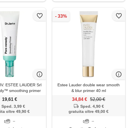
IV. ESTEE LAUDER Srl
Estee Lauder double wear smooth
dy™ smoothing primer
& blur primer 40 ml
r. Jart+ 30ml
19,61 €
34,84 €
52,00 €
Sped. 3,99 €
Sped. 4,90 €
ita oltre 49,90 €
gratuita oltre 49,00 €
--
--