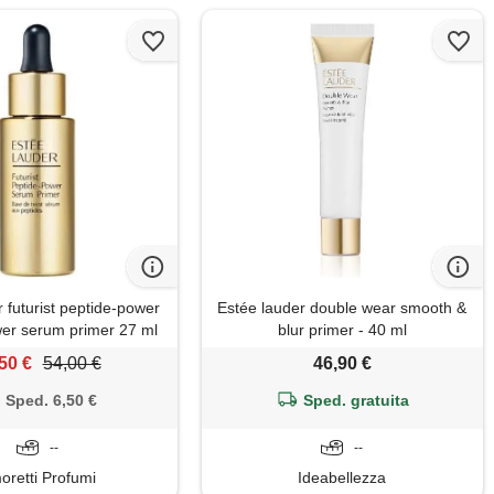
 futurist peptide-power
Estée lauder double wear smooth &
er serum primer 27 ml
blur primer - 40 ml
ero con acido ialuronico
50 €
54,00 €
46,90 €
e peptidi
Sped. 6,50 €
Sped. gratuita
--
--
oretti Profumi
Ideabellezza