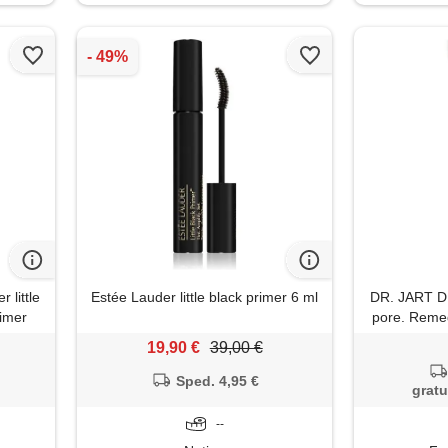
r little
Estée Lauder little black primer 6 ml
DR. JART D
rimer
pore. Reme
d
19,90 €
39,00 €
Sped. 4,95 €
gratu
--