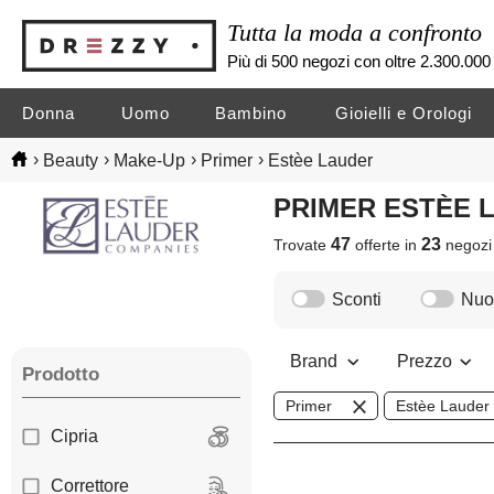
Tutta la moda a confronto
Più di 500 negozi con oltre 2.300.000 
Donna
Uomo
Bambino
Gioielli e Orologi
›
›
›
›
Beauty
Make-Up
Primer
Estèe Lauder
PRIMER ESTÈE
47
23
Trovate
offerte in
negoz
Sconti
Nuov
Brand
Prezzo
Prodotto
Primer
Estèe Lauder
Cipria
Correttore