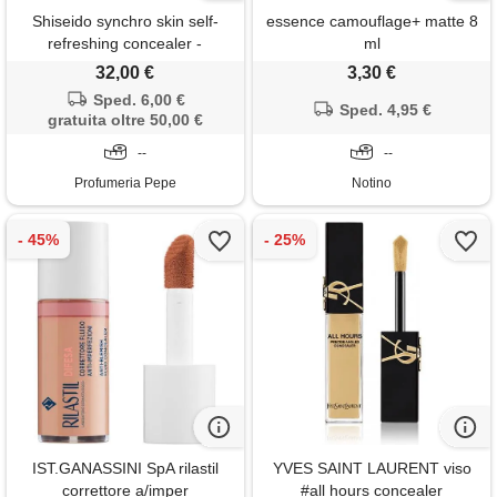
Shiseido synchro skin self-
essence camouflage+ matte 8
refreshing concealer -
ml
correttore liquido colore 302
32,00 €
3,30 €
medium shiseido sssrc
Sped. 6,00 €
Sped. 4,95 €
gratuita oltre 50,00 €
--
--
Profumeria Pepe
Notino
IST.GANASSINI SpA rilastil
YVES SAINT LAURENT viso
correttore a/imper
#all hours concealer