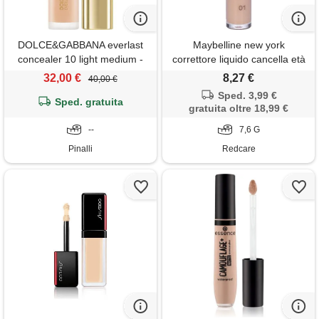
DOLCE&GABBANA everlast
Maybelline new york
concealer 10 light medium -
correttore liquido cancella età
sottotoni pesca dorati -
01 light 7,6 g make up
32,00 €
8,27 €
40,00 €
correttore
Sped. 3,99 €
Sped. gratuita
gratuita oltre 18,99 €
--
7,6 G
Pinalli
Redcare