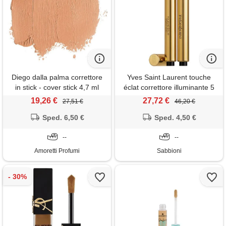
Diego dalla palma correttore
Yves Saint Laurent touche
in stick - cover stick 4,7 ml
éclat correttore illuminante 5
garantisce un'ottima
miel lumière
19,26 €
27,72 €
27,51 €
46,20 €
copertura ed una lunga tenuta
2 beige aranciato
Sped. 6,50 €
Sped. 4,50 €
--
--
Amoretti Profumi
Sabbioni