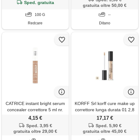
Sped. gratuita
gratuita oltre 50,00 €
100 G
--
Redcare
Ditano
CATRICE instant bright serum
KORFF Srl korff cure make up
concealer correttore 5 ml nr.
correttore lunga durata 01 2,8
018c
ml
4,15 €
17,17 €
Sped. 3,95 €
Sped. 5,90 €
gratuita oltre 29,00 €
gratuita oltre 45,00 €