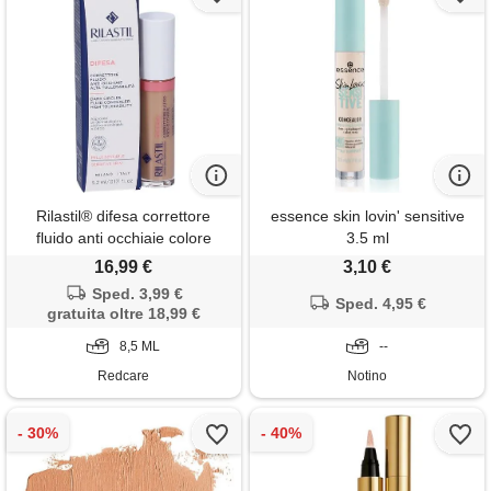
Rilastil® difesa correttore
essence skin lovin' sensitive
fluido anti occhiaie colore
3.5 ml
beige 8,5 ml make up
16,99 €
3,10 €
Sped. 3,99 €
Sped. 4,95 €
gratuita oltre 18,99 €
8,5 ML
--
Redcare
Notino