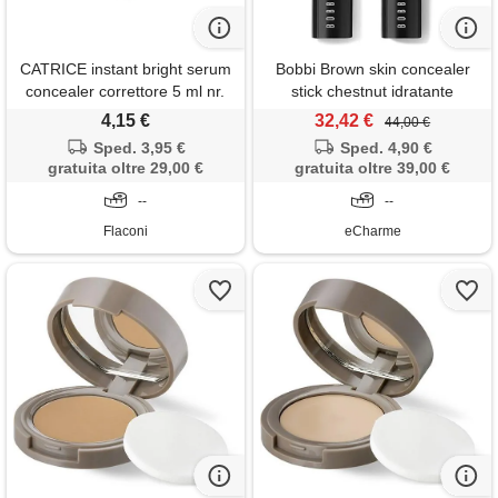
CATRICE instant bright serum
Bobbi Brown skin concealer
concealer correttore 5 ml nr.
stick chestnut idratante
033c
levigante lunga tenuta leggero
4,15 €
32,42 €
44,00 €
3 gr stick
Sped. 3,95 €
Sped. 4,90 €
gratuita oltre 29,00 €
gratuita oltre 39,00 €
--
--
Flaconi
eCharme