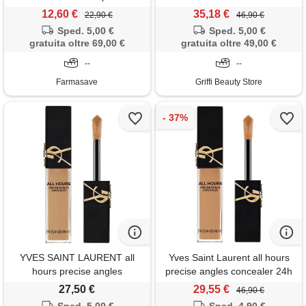
12,60 €
35,18 €
22,90 €
46,90 €
Sped. 5,00 €
Sped. 5,00 €
gratuita oltre 69,00 €
gratuita oltre 49,00 €
--
--
Farmasave
Griffi Beauty Store
YVES SAINT LAURENT all
Yves Saint Laurent all hours
hours precise angles
precise angles concealer 24h
concealer - mn1
mn7 correttore copertura
27,50 €
29,55 €
46,90 €
totale 15 ml applicatore