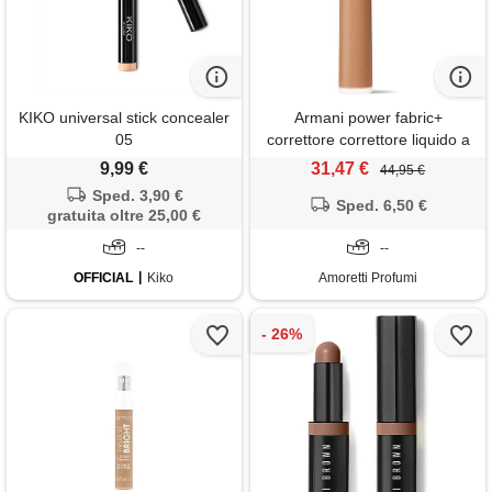
KIKO universal stick concealer
Armani power fabric+
05
correttore correttore liquido a
lunga tenuta e ad alta
9,99 €
31,47 €
44,95 €
coprenza con un finish mat
Sped. 3,90 €
vellutato 8
Sped. 6,50 €
gratuita oltre 25,00 €
--
--
OFFICIAL
Kiko
Amoretti Profumi