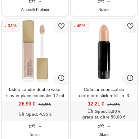
--
--
Amoretti Profumi
Notino
Estée Lauder double wear
Collistar impeccabile
stay-in-place concealer 12 ml
correttore stick refill - n. 3
naturale
26,90 €
12,21 €
40,00 €
24,00 €
Sped. 5,90 €
Sped. 4,95 €
gratuita oltre 50,00 €
--
--
Notino
Ditano