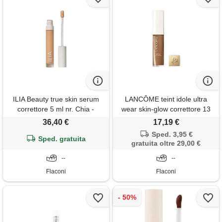
ILIA Beauty true skin serum
LANCÔME teint idole ultra
correttore 5 ml nr. Chia -
wear skin-glow correttore 13
sc3.5
ml nr. 505n
36,40 €
17,19 €
Sped. 3,95 €
Sped. gratuita
gratuita oltre 29,00 €
--
--
Flaconi
Flaconi