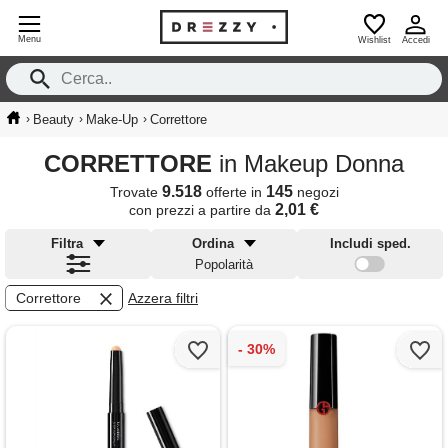
Menu
Wishlist
Accedi
›
›
›
Beauty
Make-Up
Correttore
CORRETTORE
in Makeup Donna
9.518
145
Trovate
offerte in
negozi
2,01 €
con prezzi a partire da
Filtra
Ordina
Includi sped.
Popolarità
Correttore
Azzera filtri