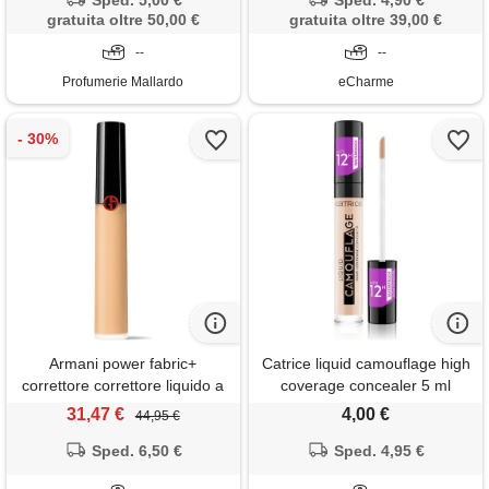
Sped. 5,00 €
Sped. 4,90 €
gratuita oltre 50,00 €
gratuita oltre 39,00 €
--
--
Profumerie Mallardo
eCharme
Armani power fabric+
Catrice liquid camouflage high
correttore correttore liquido a
coverage concealer 5 ml
lunga tenuta e ad alta
31,47 €
4,00 €
44,95 €
coprenza con un finish mat
vellutato 4.5
Sped. 6,50 €
Sped. 4,95 €