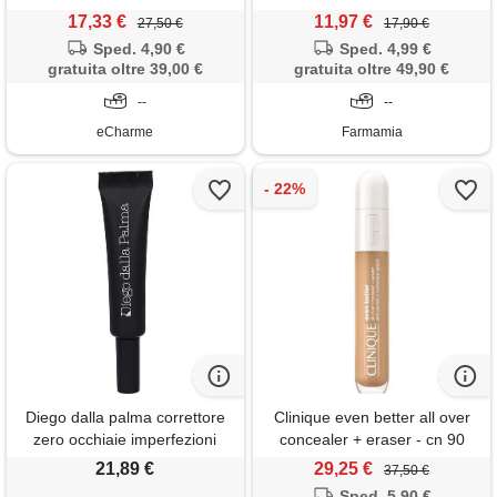
correttore medio-alta
imperfezioni n01 colore light 4
17,33 €
11,97 €
27,50 €
17,90 €
coprenza 4,7 ml stick
ml
Sped. 4,90 €
Sped. 4,99 €
gratuita oltre 39,00 €
gratuita oltre 49,90 €
--
--
eCharme
Farmamia
Diego dalla palma correttore
Clinique even better all over
zero occhiaie imperfezioni
concealer + eraser - cn 90
tonalità 112 dark beige make
sand
21,89 €
29,25 €
37,50 €
up
Sped. 5,90 €