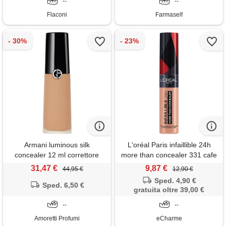
--
--
Flaconi
Farmaself
Armani luminous silk
L'oréal Paris infaillible 24h
concealer 12 ml correttore
more than concealer 331 cafe
dalla coprenza media e
au lait correttore naturale
31,47 €
9,87 €
44,95 €
12,90 €
modulabile ed un effetto
waterproof 11 ml fluido
Sped. 4,90 €
luminoso 6.5 lusc
Sped. 6,50 €
gratuita oltre 39,00 €
--
--
Amoretti Profumi
eCharme