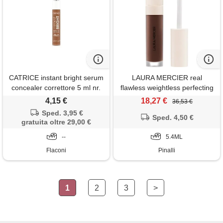
CATRICE instant bright serum
LAURA MERCIER real
concealer correttore 5 ml nr.
flawless weightless perfecting
092w
concealer 6n1 5.4ml -
4,15 €
18,27 €
36,53 €
correttore
Sped. 3,95 €
Sped. 4,50 €
gratuita oltre 29,00 €
--
5.4ML
Flaconi
Pinalli
1
2
3
>