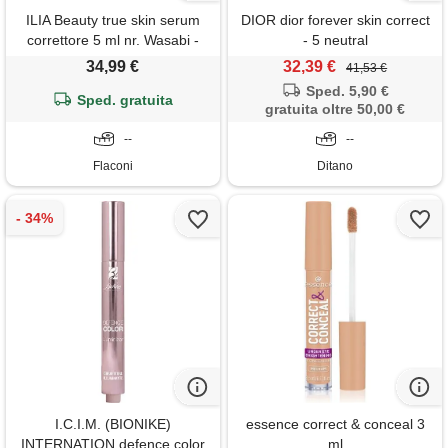
ILIA Beauty true skin serum
DIOR dior forever skin correct
correttore 5 ml nr. Wasabi -
- 5 neutral
sc2.75
34,99 €
32,39 €
41,53 €
Sped. 5,90 €
Sped. gratuita
gratuita oltre 50,00 €
--
--
Flaconi
Ditano
I.C.I.M. (BIONIKE)
essence correct & conceal 3
INTERNATION defence color
ml