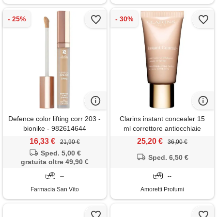
Defence color lifting corr 203 -
Clarins instant concealer 15
bionike - 982614644
ml correttore antiocchiaie
levigante, rigenerante e a
16,33 €
25,20 €
21,90 €
36,00 €
lunga tenuta 02.5 - cla
Sped. 5,00 €
Sped. 6,50 €
gratuita oltre 49,90 €
--
--
Farmacia San Vito
Amoretti Profumi