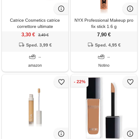
Catrice Cosmetics catrice
NYX Professional Makeup pro
correttore ultimate
fix stick 1.6 g
camouflage viso finish opaco
3,30 €
7,90 €
3,49 €
(3g)
Sped. 3,99 €
Sped. 4,95 €
--
--
amazon
Notino