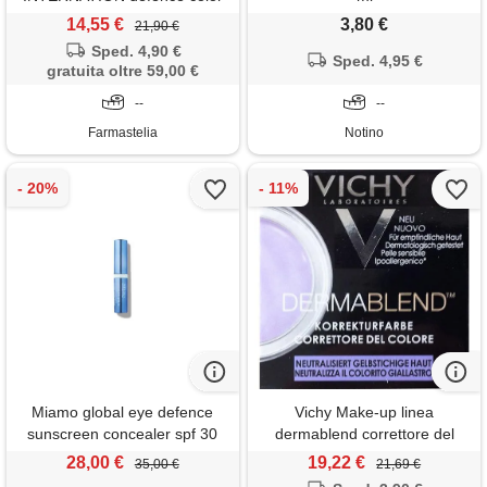
luminizer correttore
14,55 €
3,80 €
21,90 €
illuminante n01 light 2,5 ml -
Sped. 4,90 €
bionike - 950951451
Sped. 4,95 €
gratuita oltre 59,00 €
--
--
Farmastelia
Notino
Miamo global eye defence
Vichy Make-up linea
sunscreen concealer spf 30
dermablend correttore del
vanilla
colore elevata coprenza verde
28,00 €
19,22 €
35,00 €
21,69 €