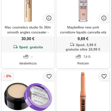
Mac cosmetics studio fix 36hr
Maybelline new york
smooth angles concealer -
correttore liquido cancella età
nc11.5
00 ivory 7,6 g make up
30,00 €
9,69 €
Sped. 3,99 €
Sped. gratuita
gratuita oltre 18,99 €
--
7,6 G
Ideabellezza
Redcare