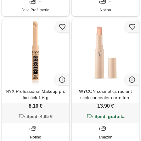
--
--
Jolie Profumerie
Notino
NYX Professional Makeup pro
WYCON cosmetics radiant
fix stick 1.6 g
stick concealer correttore
vegan-friendly in stick
8,10 €
13,90 €
cremoso 08 golden beige
Sped. 4,95 €
Sped. gratuita
--
--
Notino
amazon