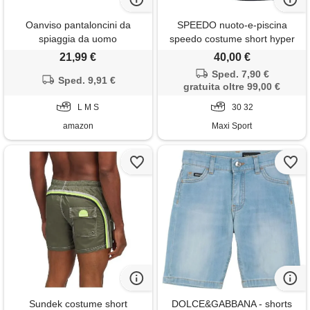
Oanviso pantaloncini da
SPEEDO nuoto-e-piscina
spiaggia da uomo
speedo costume short hyper
pantaloncini a righe con
boom splice
21,99 €
40,00 €
tasche e coulisse costume da
Sped. 7,90 €
bagno traspirante pantaloncini
Sped. 9,91 €
gratuita oltre 99,00 €
da surf leggeri pantaloncini da
nuoto tempo libero alla moda
L M S
30 32
a03 l
amazon
Maxi Sport
Sundek costume short
DOLCE&GABBANA - shorts