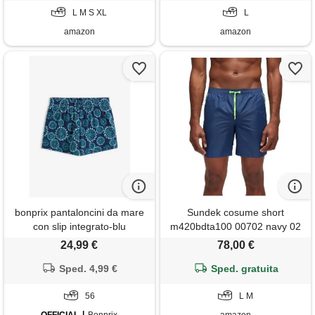
tasche
L M S XL
piscina, mare e surf
L
amazon
amazon
bonprix pantaloncini da mare
Sundek cosume short
con slip integrato-blu
m420bdta100 00702 navy 02
col blu m/blu verde fluo
24,99 €
78,00 €
Sped. 4,99 €
Sped. gratuita
56
L M