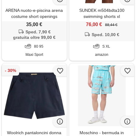
ARENA nuoto-e-piscina arena
SUNDEK m504bdta100
costume short openings
swimming shorts xl
35,00 €
76,00 €
88,44 €
Sped. 7,90 €
Sped. 10,00 €
gratuita oltre 99,00 €
80 95
S XL
Maxi Sport
amazon
Woolrich pantaloncini donna
Moschino - bermuda in