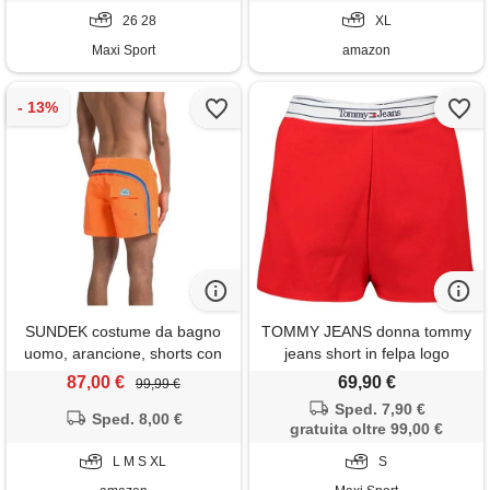
26 28
XL
Maxi Sport
amazon
SUNDEK costume da bagno
TOMMY JEANS donna tommy
uomo, arancione, shorts con
jeans short in felpa logo
coulisse, righe multicolore sul
taping donna
87,00 €
69,90 €
99,99 €
lato (it, testo, xl, regular,
Sped. 7,90 €
Sped. 8,00 €
regular)
gratuita oltre 99,00 €
L M S XL
S