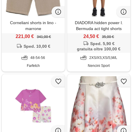
Corneliani shorts in lino -
DIADORA hidden power l.
marrone
Bermuda act tight shorts
donna
221,00 €
24,50 €
341,00 €
35,00 €
Sped. 5,90 €
Sped. 10,00 €
gratuita oltre 100,00 €
48-54-56
2XS/XS;XS/S;M/L
Farfetch
Nencini Sport