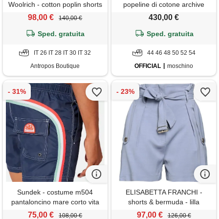
Woolrich - cotton poplin shorts
popeline di cotone archive
melton blue - blu
clouds - azzurro
98,00 €
430,00 €
140,00 €
Sped. gratuita
Sped. gratuita
IT 26 IT 28 IT 30 IT 32
44 46 48 50 52 54
Antropos Boutique
OFFICIAL
moschino
Sundek - costume m504
ELISABETTA FRANCHI -
pantaloncino mare corto vita
shorts & bermuda - lilla
elas.
75,00 €
97,00 €
108,00 €
126,00 €