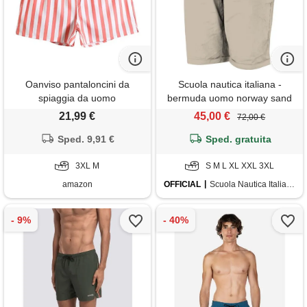
Oanviso pantaloncini da
Scuola nautica italiana -
spiaggia da uomo
bermuda uomo norway sand
pantaloncini a righe con
21,99 €
45,00 €
72,00 €
tasche e coulisse costume da
bagno traspirante pantaloncini
Sped. 9,91 €
Sped. gratuita
da surf leggeri pantaloncini da
nuoto tempo libero alla moda
3XL M
S M L XL XXL 3XL
a04 m
amazon
OFFICIAL
Scuola Nautica Italiana