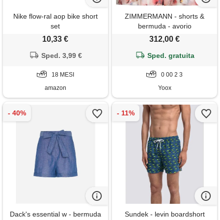
Nike flow-ral aop bike short
ZIMMERMANN - shorts &
set
bermuda - avorio
10,33 €
312,00 €
Sped. 3,99 €
Sped. gratuita
18 MESI
0 00 2 3
amazon
Yoox
Dack's essential w - bermuda
Sundek - levin boardshort