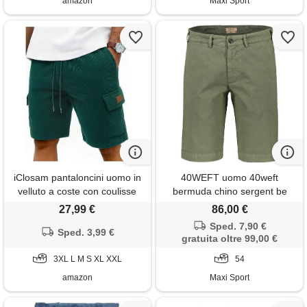
amazon
Maxi Sport
iClosam pantaloncini uomo in
40WEFT uomo 40weft
velluto a coste con coulisse
bermuda chino sergent be
27,99 €
86,00 €
Sped. 7,90 €
Sped. 3,99 €
gratuita oltre 99,00 €
3XL L M S XL XXL
54
amazon
Maxi Sport