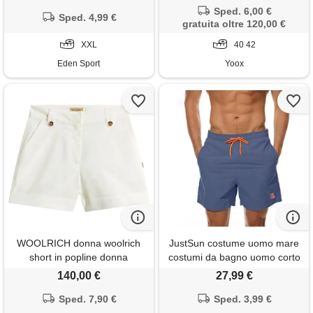
Sped. 6,00 €
Sped. 4,99 €
gratuita oltre 120,00 €
XXL
40 42
Eden Sport
Yoox
WOOLRICH donna woolrich
JustSun costume uomo mare
short in popline donna
costumi da bagno uomo corto
piscina pantaloncini short surf
140,00 €
27,99 €
uomo mare asciugatura
Sped. 7,90 €
rapida blu denim xl
Sped. 3,99 €