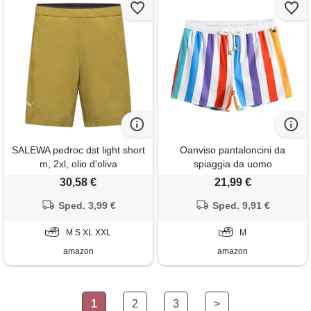
SALEWA pedroc dst light short
Oanviso pantaloncini da
m, 2xl, olio d'oliva
spiaggia da uomo
pantaloncini a righe con
30,58 €
21,99 €
tasche e coulisse costume da
Sped. 3,99 €
bagno traspirante pantaloncini
Sped. 9,91 €
da surf leggeri pantaloncini da
M S XL XXL
nuoto tempo libero alla moda
M
a12 m
amazon
amazon
1
2
3
>