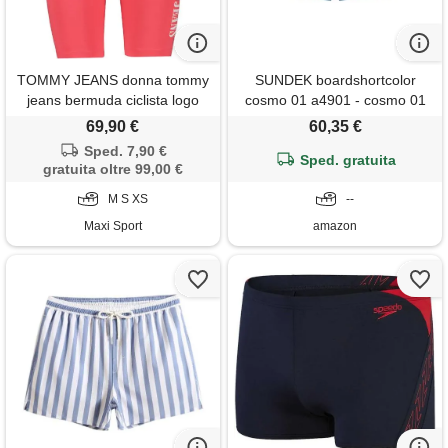
TOMMY JEANS donna tommy
SUNDEK boardshortcolor
jeans bermuda ciclista logo
cosmo 01 a4901 - cosmo 01
donna
8 years
69,90 €
60,35 €
Sped. 7,90 €
Sped. gratuita
gratuita oltre 99,00 €
M S XS
--
Maxi Sport
amazon