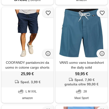
OFFICIAL
Bonprix
amazon
COOFANDY pantaloncini da
VANS uomo vans boardshort
uomo in cotone cargo shorts
the daily solid
pantaloni casual corti vita
25,99 €
59,95 €
elastica estate con tasche s-
Sped. 7,90 €
3xl blu viola m
Sped. 3,99 €
gratuita oltre 99,00 €
L M XXL
28
amazon
Maxi Sport