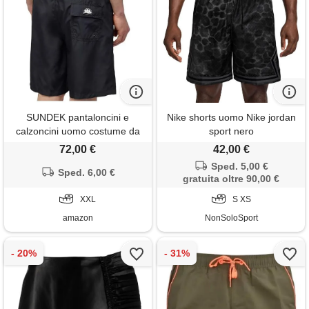
SUNDEK pantaloncini e
Nike shorts uomo Nike jordan
calzoncini uomo costume da
sport nero
bagno vita elasticata con
72,00 €
42,00 €
elastico logo, taglia xxl
Sped. 5,00 €
Sped. 6,00 €
gratuita oltre 90,00 €
XXL
S XS
amazon
NonSoloSport