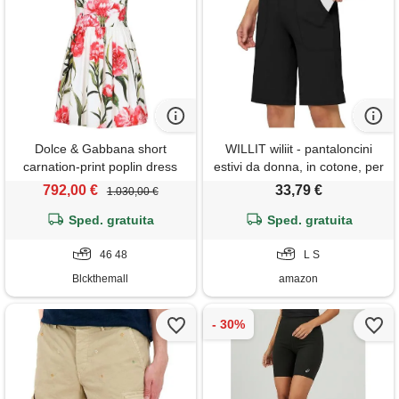
Dolce & Gabbana short
WILLIT wiliit - pantaloncini
carnation-print poplin dress
estivi da donna, in cotone, per
yoga, a vita alta, per corsa,
792,00 €
33,79 €
1.030,00 €
fitness, corsa, palestra, con
Sped. gratuita
tasche, nero , l
Sped. gratuita
46 48
L S
Blckthemall
amazon