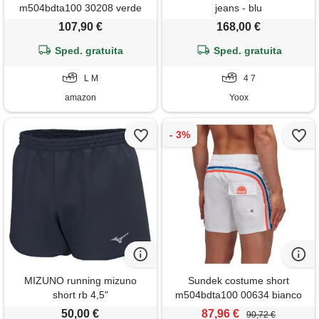
m504bdta100 30208 verde
jeans - blu
verde/l
107,90 €
168,00 €
Sped. gratuita
Sped. gratuita
L M
4 7
amazon
Yoox
MIZUNO running mizuno
Sundek costume short
short rb 4,5"
m504bdta100 00634 bianco
bianco/xl
50,00 €
87,96 €
90,72 €