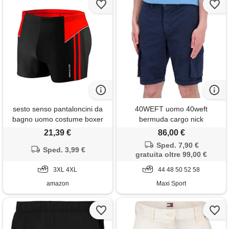
sesto senso pantaloncini da
40WEFT uomo 40weft
bagno uomo costume boxer
bermuda cargo nick
calzoncini pantaloni swim
21,39 €
86,00 €
shorts bd 384 4xl nero
Sped. 7,90 €
Sped. 3,99 €
gratuita oltre 99,00 €
3XL 4XL
44 48 50 52 58
amazon
Maxi Sport