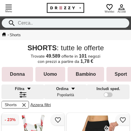
Menu
Wishlist
Accedi
›
Shorts
SHORTS
: tutte le offerte
49.589
101
Trovate
offerte in
negozi
1,78 €
con prezzi a partire da
Donna
Uomo
Bambino
Sport
Filtra
Ordina
Includi sped.
Popolarità
Shorts
Azzera filtri