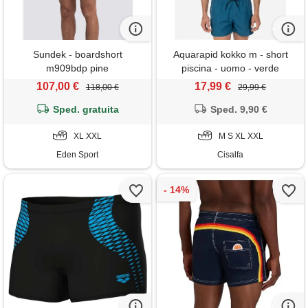
Sundek - boardshort
Aquarapid kokko m - short
m909bdp pine
piscina - uomo - verde
107,00 €
17,99 €
118,00 €
29,99 €
Sped. gratuita
Sped. 9,90 €
XL XXL
M S XL XXL
Eden Sport
Cisalfa