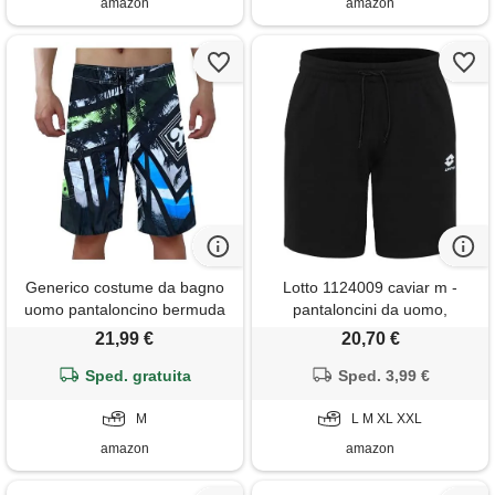
amazon
amazon
Generico costume da bagno
Lotto 1124009 caviar m -
uomo pantaloncino bermuda
pantaloncini da uomo,
costumi lungo corto
vestibilità regolare
21,99 €
20,70 €
pantaloncini surf taglie forti
boxer fiori americani cotone
Sped. gratuita
Sped. 3,99 €
swimming shorts men slip
gym di ibisco mutanda napoli
M
L M XL XXL
a in felpa, blu, m
amazon
amazon