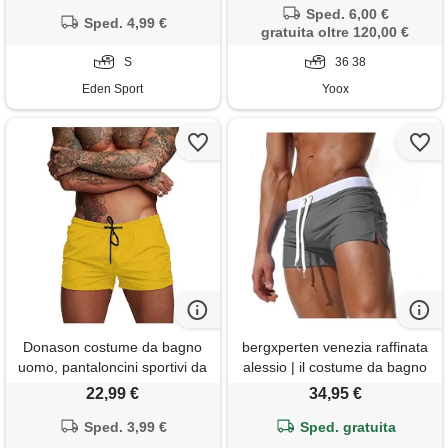
Sped. 6,00 €
Sped. 4,99 €
gratuita oltre 120,00 €
S
36 38
Eden Sport
Yoox
Donason costume da bagno
bergxperten venezia raffinata
uomo, pantaloncini sportivi da
alessio | il costume da bagno
uomo asciugatura rapida
per un'estate con stile
22,99 €
34,95 €
pantaloni corti da corsa
calzoncini da bagno per
calzoncini da surf sulla
Sped. 3,99 €
uomini con tasca e
Sped. gratuita
spiaggia con fodera in mesh e
cordoncino, short da sport per