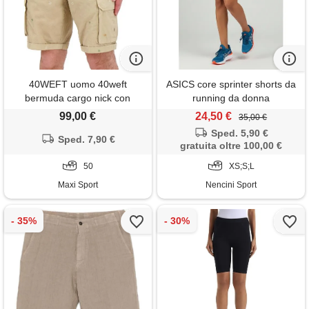
40WEFT uomo 40weft
ASICS core sprinter shorts da
bermuda cargo nick con
running da donna
ricami
99,00 €
24,50 €
35,00 €
Sped. 5,90 €
Sped. 7,90 €
gratuita oltre 100,00 €
50
XS;S;L
Maxi Sport
Nencini Sport