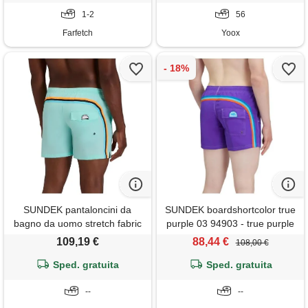
1-2
56
Farfetch
Yoox
SUNDEK pantaloncini da
SUNDEK boardshortcolor true
bagno da uomo stretch fabric
purple 03 94903 - true purple
15
03 large
109,19 €
88,44 €
108,00 €
Sped. gratuita
Sped. gratuita
--
--