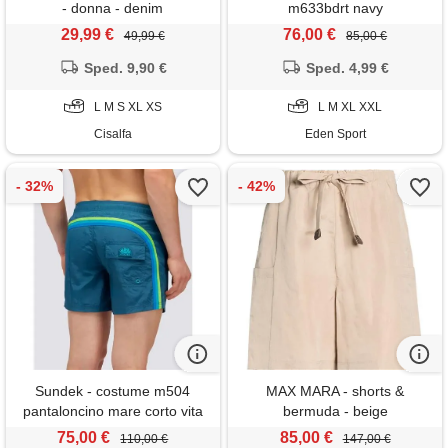
- donna - denim
m633bdrt navy
29,99 €
76,00 €
49,99 €
85,00 €
Sped. 9,90 €
Sped. 4,99 €
L M S XL XS
L M XL XXL
Cisalfa
Eden Sport
Sundek - costume m504
MAX MARA - shorts &
pantaloncino mare corto vita
bermuda - beige
elas. Crinkled
75,00 €
85,00 €
110,00 €
147,00 €