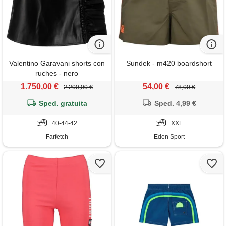
Valentino Garavani shorts con
Sundek - m420 boardshort
ruches - nero
1.750,00 €
54,00 €
2.200,00 €
78,00 €
Sped. gratuita
Sped. 4,99 €
40-44-42
XXL
Farfetch
Eden Sport