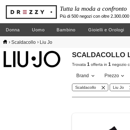
Tutta la moda a confronto
Più di 500 negozi con oltre 2.300.000 
Donna
Uomo
Bambino
Gioielli e Orologi
›
›
Scaldacollo
Liu Jo
SCALDACOLLO L
1
1
Trovata
offerta in
negozio
c
Brand
Prezzo
Scaldacollo
Liu Jo