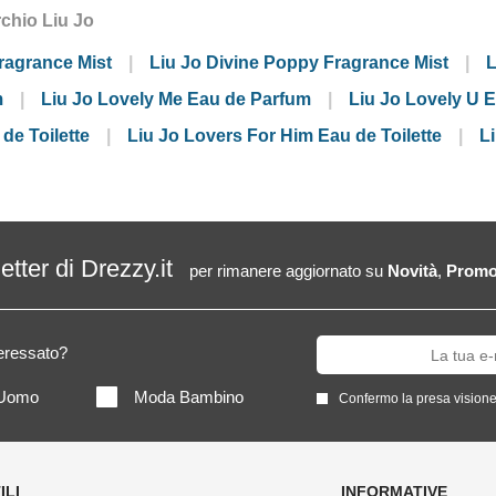
rchio Liu Jo
ragrance Mist
Liu Jo Divine Poppy Fragrance Mist
L
m
Liu Jo Lovely Me Eau de Parfum
Liu Jo Lovely U 
de Toilette
Liu Jo Lovers For Him Eau de Toilette
L
letter di Drezzy.it
per rimanere aggiornato su
Novità
,
Promo
teressato?
Uomo
Moda Bambino
Confermo la presa visione