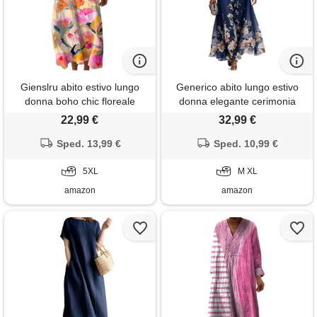
Gienslru abito estivo lungo
Generico abito lungo estivo
donna boho chic floreale
donna elegante cerimonia
vintage, scollo a v maniche
vestito matrimonio invitata
22,99 €
32,99 €
lunghe in lino leggero con
primavera boho chic chiffon
tasche, vestito elegante
Sped. 13,99 €
scollo a v sexy maxi taglie forti
Sped. 10,99 €
casual per vacanze primavera
curvy lino cotone casual mare
estate taglie forti curvy 2026
5XL
spiaggia vacanza moda 2026
M XL
moda cerimonia
(a09, m)
amazon
amazon