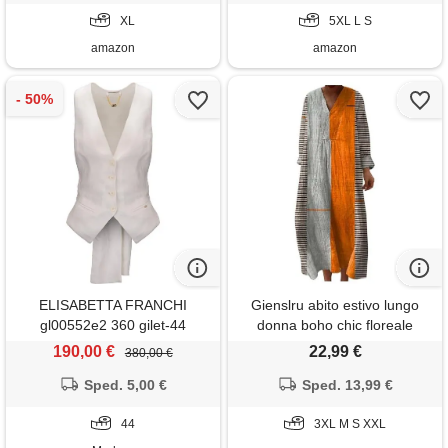
casual per vacanze primavera
casual per vacanze primavera
estate taglie forti curvy 2026
XL
estate taglie forti curvy 2026
5XL L S
moda cerimonia
moda cerimonia
amazon
amazon
ELISABETTA FRANCHI
Gienslru abito estivo lungo
gl00552e2 360 gilet-44
donna boho chic floreale
vintage, scollo a v maniche
190,00 €
22,99 €
380,00 €
lunghe in lino leggero con
Sped. 5,00 €
tasche, vestito elegante
Sped. 13,99 €
casual per vacanze primavera
44
estate taglie forti curvy 2026
3XL M S XXL
moda cerimonia