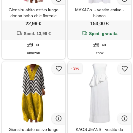
Gienslru abito estivo lungo
MAX&Co. - vestito estivo -
donna boho chic floreale
bianco
vintage, scollo a v maniche
22,99 €
153,00 €
lunghe in lino leggero con
tasche, vestito elegante
Sped. 13,99 €
Sped. gratuita
casual per vacanze primavera
estate taglie forti curvy 2026
XL
40
moda cerimonia
amazon
Yoox
Gienslru abito estivo lungo
KAOS JEANS - vestito da