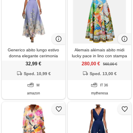
Generico abito lungo estivo
Alemais alémais abito midi
donna elegante cerimonia
lucky pace in lino con stampa
vestito matrimonio invitata
32,99 €
280,00 €
560,00 €
primavera boho chic chiffon
scollo a v sexy maxi taglie forti
Sped. 10,99 €
Sped. 13,00 €
curvy lino cotone casual mare
spiaggia vacanza moda 2026
M
IT 36
(a01, m)
amazon
mytheresa