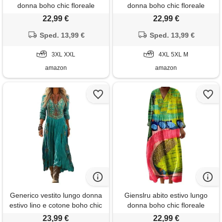
donna boho chic floreale
donna boho chic floreale
vintage, scollo a v maniche
vintage, scollo a v maniche
22,99 €
22,99 €
lunghe in lino leggero con
lunghe in lino leggero con
tasche, vestito elegante
Sped. 13,99 €
tasche, vestito elegante
Sped. 13,99 €
casual per vacanze primavera
casual per vacanze primavera
estate taglie forti curvy 2026
3XL XXL
estate taglie forti curvy 2026
4XL 5XL M
moda cerimonia
moda cerimonia
amazon
amazon
Generico vestito lungo donna
Gienslru abito estivo lungo
estivo lino e cotone boho chic
donna boho chic floreale
abito maxi vintage scollo a v
vintage, scollo a v maniche
23,99 €
22,99 €