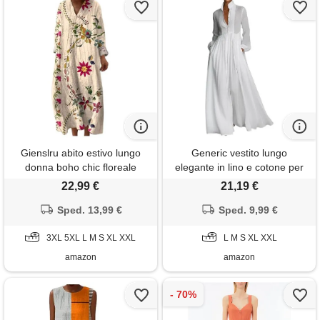
Gienslru abito estivo lungo
Generic vestito lungo
donna boho chic floreale
elegante in lino e cotone per
vintage, scollo a v maniche
donna, con patchwork,
22,99 €
21,19 €
lunghe in lino leggero con
camicia, colletto a bottoncino
tasche, vestito elegante
Sped. 13,99 €
singolo, maniche lunghe, con
Sped. 9,99 €
casual per vacanze primavera
tasche, vestito estivo da
estate taglie forti curvy 2026
3XL 5XL L M S XL XXL
spiaggia, formale, per
L M S XL XXL
moda cerimonia
cerimonie estive, bianco
amazon
amazon