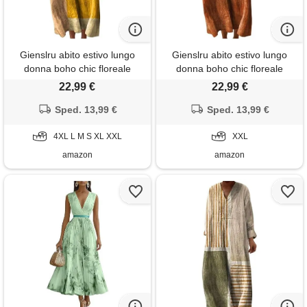
Gienslru abito estivo lungo
Gienslru abito estivo lungo
donna boho chic floreale
donna boho chic floreale
vintage, scollo a v maniche
vintage, scollo a v maniche
22,99 €
22,99 €
lunghe in lino leggero con
lunghe in lino leggero con
tasche, vestito elegante
Sped. 13,99 €
tasche, vestito elegante
Sped. 13,99 €
casual per vacanze primavera
casual per vacanze primavera
estate taglie forti curvy 2026
4XL L M S XL XXL
estate taglie forti curvy 2026
XXL
moda cerimonia
moda cerimonia
amazon
amazon