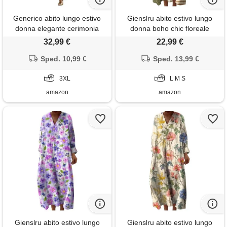
Generico abito lungo estivo
Gienslru abito estivo lungo
donna elegante cerimonia
donna boho chic floreale
vestito matrimonio invitata
vintage, scollo a v maniche
32,99 €
22,99 €
primavera boho chic chiffon
lunghe in lino leggero con
scollo a v sexy maxi taglie forti
Sped. 10,99 €
tasche, vestito elegante
Sped. 13,99 €
curvy lino cotone casual mare
casual per vacanze primavera
spiaggia vacanza moda 2026
3XL
estate taglie forti curvy 2026
L M S
(a10,3xl)
moda cerimonia
amazon
amazon
Gienslru abito estivo lungo
Gienslru abito estivo lungo