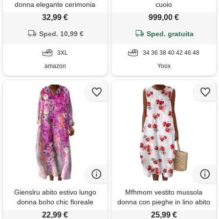
donna elegante cerimonia
cuoio
vestito matrimonio invitata
32,99 €
999,00 €
primavera boho chic chiffon
scollo a v sexy maxi taglie forti
Sped. 10,99 €
Sped. gratuita
curvy lino cotone casual mare
spiaggia vacanza moda 2026
3XL
34 36 38 40 42 46 48
(a14,3xl)
amazon
Yoox
Gienslru abito estivo lungo
Mfhmom vestito mussola
donna boho chic floreale
donna con pieghe in lino abito
vintage, scollo a v maniche
estivo boho con scollo
22,99 €
25,99 €