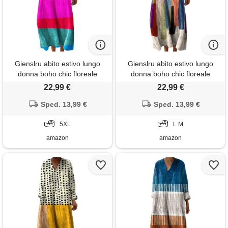
Gienslru abito estivo lungo
Gienslru abito estivo lungo
donna boho chic floreale
donna boho chic floreale
vintage, scollo a v maniche
vintage, scollo a v maniche
22,99 €
22,99 €
lunghe in lino leggero con
lunghe in lino leggero con
tasche, vestito elegante
Sped. 13,99 €
tasche, vestito elegante
Sped. 13,99 €
casual per vacanze primavera
casual per vacanze primavera
estate taglie forti curvy 2026
5XL
estate taglie forti curvy 2026
L M
moda cerimonia
moda cerimonia
amazon
amazon