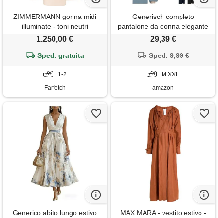
ZIMMERMANN gonna midi
Generisch completo
illuminate - toni neutri
pantalone da donna elegante
in cotone e lino, per il lavoro,
1.250,00 €
29,39 €
estivo, senza maniche, blazer,
Sped. gratuita
gilet e pantaloni a gamba
Sped. 9,99 €
larga, 2 pezzi, tinta unita,
1-2
scollo a v, completo casual,
M XXL
slim fit, due
Farfetch
amazon
Generico abito lungo estivo
MAX MARA - vestito estivo -