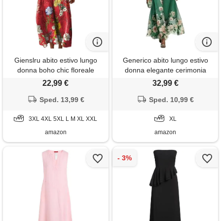
Gienslru abito estivo lungo
Generico abito lungo estivo
donna boho chic floreale
donna elegante cerimonia
vintage, scollo a v maniche
vestito matrimonio invitata
22,99 €
32,99 €
lunghe in lino leggero con
primavera boho chic chiffon
tasche, vestito elegante
Sped. 13,99 €
scollo a v sexy maxi taglie forti
Sped. 10,99 €
casual per vacanze primavera
curvy lino cotone casual mare
estate taglie forti curvy 2026
3XL 4XL 5XL L M XL XXL
spiaggia vacanza moda 2026
XL
moda cerimonia
(a04, xl)
amazon
amazon