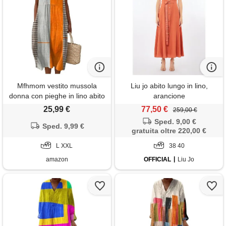
Mfhmom vestito mussola
Liu jo abito lungo in lino,
donna con pieghe in lino abito
arancione
estivo boho con scollo
25,99 €
77,50 €
259,00 €
rotondo leggero e traspirante
Sped. 9,00 €
lunghezza al ginocchio abiti
Sped. 9,99 €
gratuita oltre 220,00 €
da spiaggia in cotone
stampato senza maniche
L XXL
38 40
vestiti estivi a linea a
amazon
OFFICIAL
Liu Jo