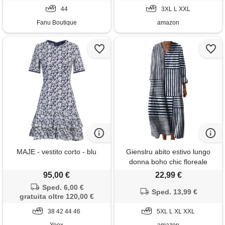
44
moda 2026
3XL L XXL
Fanu Boutique
amazon
MAJE - vestito corto - blu
Gienslru abito estivo lungo
donna boho chic floreale
vintage, scollo a v maniche
95,00 €
22,99 €
lunghe in lino leggero con
Sped. 6,00 €
tasche, vestito elegante
Sped. 13,99 €
gratuita oltre 120,00 €
casual per vacanze primavera
38 42 44 46
estate taglie forti curvy 2026
5XL L XL XXL
moda cerimonia