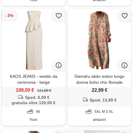
Yoox
amazon
KAOS JEANS - vestito da
Gienslru abito estivo lungo
cerimonia - beige
donna boho chic floreale
vintage, scollo a v maniche
108,00 €
22,99 €
111,00 €
lunghe in lino leggero con
Sped. 6,00 €
tasche, vestito elegante
Sped. 13,99 €
gratuita oltre 120,00 €
casual per vacanze primavera
46
estate taglie forti curvy 2026
5XL M S XL
moda cerimonia
Yoox
amazon