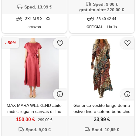
lunghe in lino leggero con
Sped. 9,00 €
tasche, vestito elegante
Sped. 13,99 €
gratuita oltre 220,00 €
casual per vacanze primavera
estate taglie forti curvy 2026
3XL M S XL XXL
38 40 42 44
moda cerimonia
amazon
OFFICIAL
Liu Jo
MAX MARA WEEKEND abito
Generico vestito lungo donna
midi ciliegia in canvas di lino
estivo lino e cotone boho chic
abito maxi vintage scollo a v
150,00 €
23,99 €
299,00 €
manica 3/4 etnico con tasche
Sped. 9,00 €
per mare spiaggia vacanza
Sped. 10,99 €
taglie forti comodo elegante