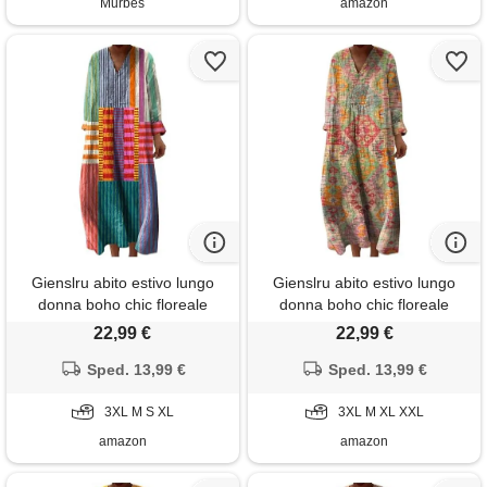
Murbes
amazon
Gienslru abito estivo lungo
Gienslru abito estivo lungo
donna boho chic floreale
donna boho chic floreale
vintage, scollo a v maniche
vintage, scollo a v maniche
22,99 €
22,99 €
lunghe in lino leggero con
lunghe in lino leggero con
tasche, vestito elegante
Sped. 13,99 €
tasche, vestito elegante
Sped. 13,99 €
casual per vacanze primavera
casual per vacanze primavera
estate taglie forti curvy 2026
3XL M S XL
estate taglie forti curvy 2026
3XL M XL XXL
moda cerimonia
moda cerimonia
amazon
amazon