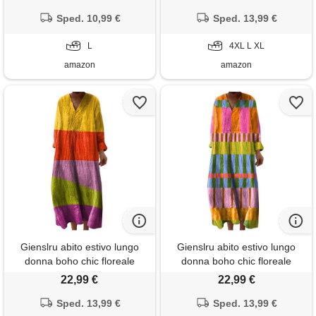
manica 3/4 etnico con tasche
lunghe in lino leggero con
per mare spiaggia vacanza
Sped. 10,99 €
tasche, vestito elegante
Sped. 13,99 €
taglie forti comodo elegante
casual per vacanze primavera
moda 2026
L
estate taglie forti curvy 2026
4XL L XL
moda cerimonia
amazon
amazon
Gienslru abito estivo lungo
Gienslru abito estivo lungo
donna boho chic floreale
donna boho chic floreale
vintage, scollo a v maniche
vintage, scollo a v maniche
22,99 €
22,99 €
lunghe in lino leggero con
lunghe in lino leggero con
tasche, vestito elegante
Sped. 13,99 €
tasche, vestito elegante
Sped. 13,99 €