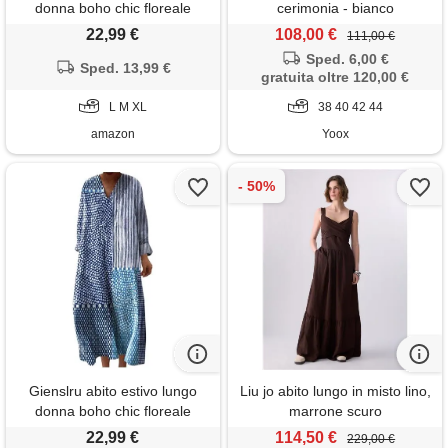
donna boho chic floreale
cerimonia - bianco
vintage, scollo a v maniche
22,99 €
108,00 €
111,00 €
lunghe in lino leggero con
Sped. 6,00 €
tasche, vestito elegante
Sped. 13,99 €
gratuita oltre 120,00 €
casual per vacanze primavera
estate taglie forti curvy 2026
L M XL
38 40 42 44
moda cerimonia
amazon
Yoox
Gienslru abito estivo lungo
Liu jo abito lungo in misto lino,
donna boho chic floreale
marrone scuro
vintage, scollo a v maniche
22,99 €
114,50 €
229,00 €