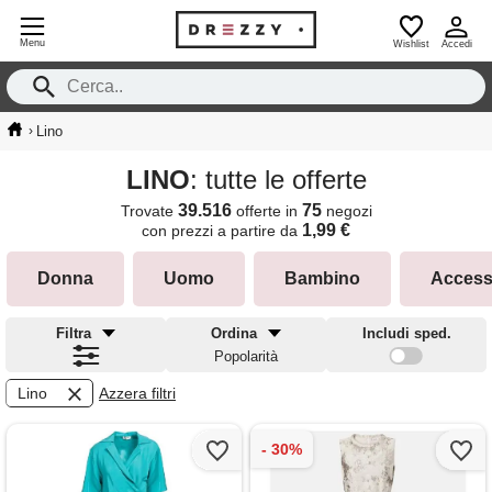
Menu
Wishlist
Accedi
›
Lino
LINO
: tutte le offerte
39.516
75
Trovate
offerte in
negozi
1,99 €
con prezzi a partire da
Donna
Uomo
Bambino
Access
Filtra
Ordina
Includi sped.
Popolarità
Lino
Azzera filtri