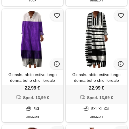
Yoox
amazon
Gienslru abito estivo lungo
Gienslru abito estivo lungo
donna boho chic floreale
donna boho chic floreale
vintage, scollo a v maniche
vintage, scollo a v maniche
22,99 €
22,99 €
lunghe in lino leggero con
lunghe in lino leggero con
tasche, vestito elegante
Sped. 13,99 €
tasche, vestito elegante
Sped. 13,99 €
casual per vacanze primavera
casual per vacanze primavera
estate taglie forti curvy 2026
5XL
estate taglie forti curvy 2026
5XL XL XXL
moda cerimonia
moda cerimonia
amazon
amazon