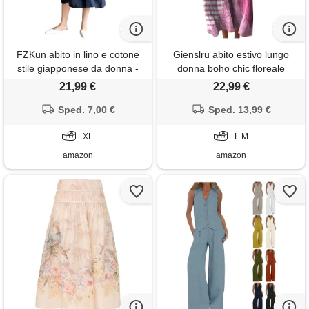
FZKun abito in lino e cotone
Gienslru abito estivo lungo
stile giapponese da donna -
donna boho chic floreale
taglie forti colore solido
vintage, scollo a v maniche
21,99 €
22,99 €
girocollo maniche lunghe
lunghe in lino leggero con
abito estivo casual con tasche
Sped. 7,00 €
tasche, vestito elegante
Sped. 13,99 €
vestibilità ampia vestiti midi
casual per vacanze primavera
basic (xl, marina)
XL
estate taglie forti curvy 2026
L M
moda cerimonia
amazon
amazon