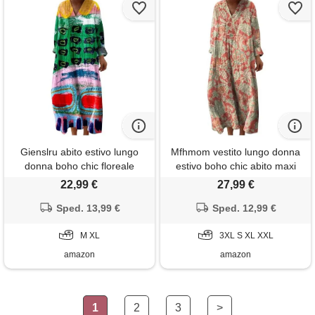
Gienslru abito estivo lungo
Mfhmom vestito lungo donna
donna boho chic floreale
estivo boho chic abito maxi
vintage, scollo a v maniche
scollo a v manica lunga
22,99 €
27,99 €
lunghe in lino leggero con
kaftano etnico copricostume
tasche, vestito elegante
Sped. 13,99 €
mare spiaggia casual oversize
Sped. 12,99 €
casual per vacanze primavera
cotone lino elegante fantasia
estate taglie forti curvy 2026
M XL
floreale cerimonia giorno
3XL S XL XXL
moda cerimonia
taglie forti
amazon
amazon
1
2
3
>