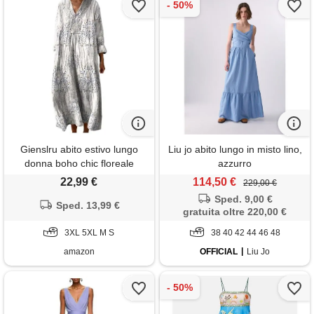
Gienslru abito estivo lungo
Liu jo abito lungo in misto lino,
donna boho chic floreale
azzurro
vintage, scollo a v maniche
22,99 €
114,50 €
229,00 €
lunghe in lino leggero con
Sped. 9,00 €
tasche, vestito elegante
Sped. 13,99 €
gratuita oltre 220,00 €
casual per vacanze primavera
estate taglie forti curvy 2026
3XL 5XL M S
38 40 42 44 46 48
moda cerimonia
amazon
OFFICIAL
Liu Jo