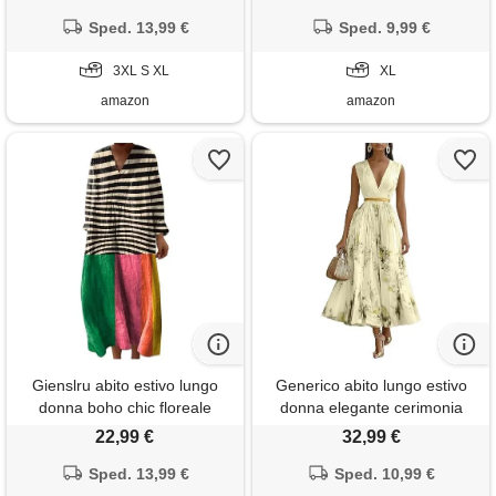
lunghe in lino leggero con
rotondo leggero e traspirante
tasche, vestito elegante
Sped. 13,99 €
lunghezza al ginocchio abiti
Sped. 9,99 €
casual per vacanze primavera
da spiaggia in cotone
estate taglie forti curvy 2026
3XL S XL
stampato senza maniche
XL
moda cerimonia
vestiti estivi a linea a
amazon
amazon
Gienslru abito estivo lungo
Generico abito lungo estivo
donna boho chic floreale
donna elegante cerimonia
vintage, scollo a v maniche
vestito matrimonio invitata
22,99 €
32,99 €
lunghe in lino leggero con
primavera boho chic chiffon
tasche, vestito elegante
Sped. 13,99 €
scollo a v sexy maxi taglie forti
Sped. 10,99 €