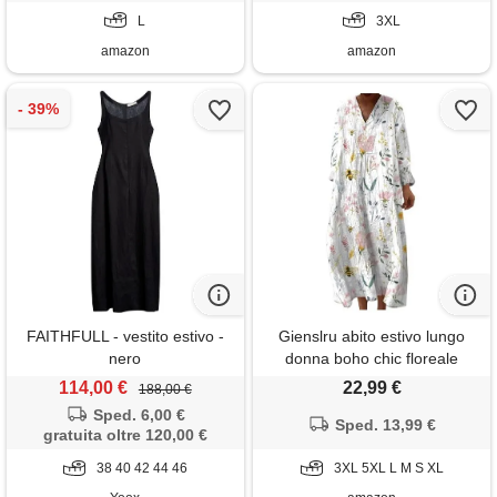
casual per vacanze primavera
curvy lino cotone casual mare
estate taglie forti curvy 2026
L
spiaggia vacanza moda 2026
3XL
moda cerimonia
(a16,3xl)
amazon
amazon
FAITHFULL - vestito estivo -
Gienslru abito estivo lungo
nero
donna boho chic floreale
vintage, scollo a v maniche
114,00 €
22,99 €
188,00 €
lunghe in lino leggero con
Sped. 6,00 €
tasche, vestito elegante
Sped. 13,99 €
gratuita oltre 120,00 €
casual per vacanze primavera
38 40 42 44 46
estate taglie forti curvy 2026
3XL 5XL L M S XL
moda cerimonia