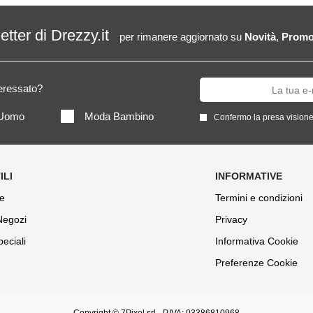
letter di Drezzy.it
per rimanere aggiornato su
Novità
,
Promo
teressato?
Uomo
Moda Bambino
Confermo la presa visione
e
Termini e condizioni
 Negozi
Privacy
peciali
Informativa Cookie
Preferenze Cookie