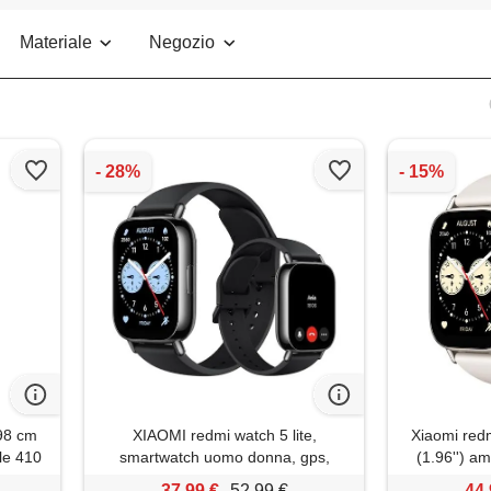
Materiale
Negozio
,98 cm
XIAOMI redmi watch 5 lite,
Xiaomi redm
le 410
smartwatch uomo donna, gps,
(1.96'') a
ro gps
batteria 18 giorno, nero
410 x 502 
37,99 €
52,99 €
44,