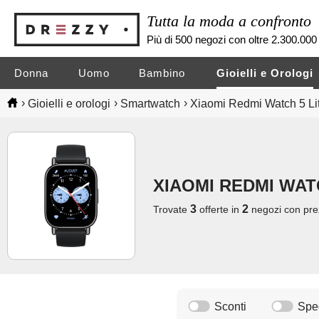
Tutta la moda a confronto
Più di 500 negozi con oltre 2.300.000 
Donna
Uomo
Bambino
Gioielli e Orologi
›
›
›
Gioielli e orologi
Smartwatch
Xiaomi Redmi Watch 5 Li
XIAOMI REDMI WAT
3
2
Trovate
offerte in
negozi
con pre
Sconti
Sped