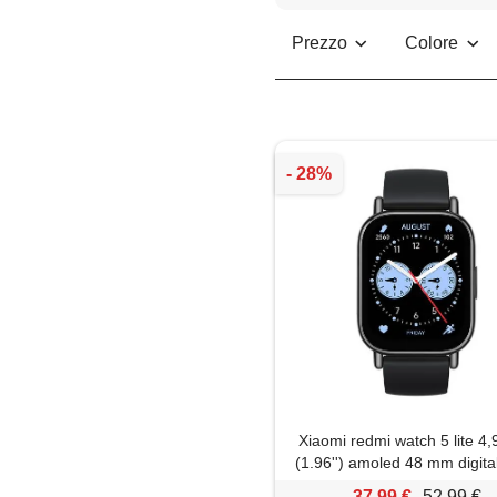
Prezzo
Colore
Xiaomi redmi watch 5 lite 4
(1.96'') amoled 48 mm digita
x 502 pixel touch screen ne
37,99 €
52,99 €