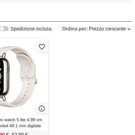
Spedizione inclusa
Ordina per:
Prezzo crescente
i watch 5 lite 4,98 cm
moled 48.1 mm digitale
pixel touch screen oro
90 €
52,99 €