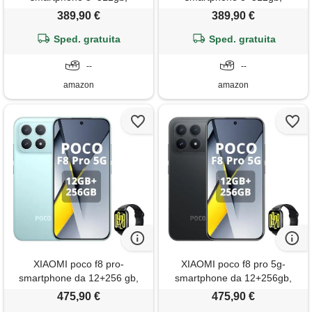
processore dimensity 8500-
processore dimensity 8500-
389,90 €
389,90 €
ultra, batteria da 6500 m. Ah,
ultra, batteria da 6500 m. Ah,
sensore sony imx882 da 50
Sped. gratuita
sensore sony imx882 da 50
Sped. gratuita
mp con ois, fotocamera da 50
mp con ois, fotocamera da 50
mp, bianco, incluso smart
--
mp, nero, incluso smart watch
--
watch
amazon
amazon
XIAOMI poco f8 pro-
XIAOMI poco f8 pro 5g-
smartphone da 12+256 gb,
smartphone da 12+256gb,
tripla fotocamera da 50 mp
tripla fotocamera da 50mp
475,90 €
475,90 €
con ois, schermo amoled da
con ois, display amoled da