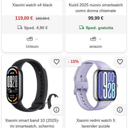
Xiaomi watch s4 black
Kuizil 2025 nuovo smartwatch
uomo donna chiamate
bluetooth, 1.91 orologio smart
119,00 €
99,99 €
159,99 €
watch con
Sped. 4,90 €
sonno/cardiofrequenzimetro/spo
Sped. gratuita
sportive, fitness tracker
--
compatibile con xiaomi i.
--
Phone samsung ecc.
Unieuro
amazon
Xiaomi smart band 10 (2025)-
Xiaomi redmi watch 5
mi smartwatch, schermo
lavender purple