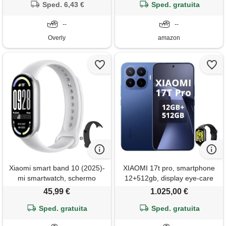
Sped. 6,43 €
fotocamera da 108mp,
Sped. gratuita
batteria da 6000 m. Ah, blu
--
ghiacciaio, incluso smart
--
watch
Overly
amazon
Xiaomi smart band 10 (2025)-
XIAOMI 17t pro, smartphone
mi smartwatch, schermo
12+512gb, display eye-care
amoled 1,72, autonomia 21
da 6,83 a 144hz, batteria al
45,99 €
1.025,00 €
giorni, 150+ modalità sportive,
silicio-carbonio da 7000 m. Ah
monitoraggio della frequenza
Sped. gratuita
(tip), teleobiettivo leica 5x,
Sped. gratuita
cardiaca, analisi del sonno,
hyper. Charge da 100w, deep