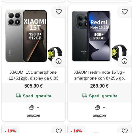
XIAOMI 15t, smartphone
XIAOMI redmi note 15 5g -
12+512gb, display da 6,83
smartphone con 8+256 gb,
120hz, media. Tek dimensity
display amoled fhd+ da 6,77,
505,90 €
269,90 €
8400-ultra, obiettivo ottico
snapdragon 6 gen 3,
leica summilux 50mp,
Sped. gratuita
fotocamera da 108 mp,
Sped. gratuita
5500mah, garanzia 2 anni,
batteria da 5520 m. Ah, nero,
grigio, incluso smart watch
--
incluso smart watch
--
amazon
amazon