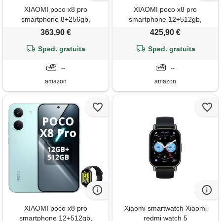
XIAOMI poco x8 pro
XIAOMI poco x8 pro
smartphone 8+256gb,
smartphone 12+512gb,
processore dimensity 8500-
processore dimensity 8500-
363,90 €
425,90 €
ultra, batteria da 6500 m. Ah,
ultra, batteria da 6500 m. Ah,
sensore sony imx882 da 50
Sped. gratuita
sensore sony imx882 da 50
Sped. gratuita
mp con ois, fotocamera da 50
mp con ois, fotocamera da 50
mp, nero, incluso smart watch
--
mp, nero, incluso smart watch
--
amazon
amazon
XIAOMI poco x8 pro
Xiaomi smartwatch Xiaomi
smartphone 12+512gb,
redmi watch 5