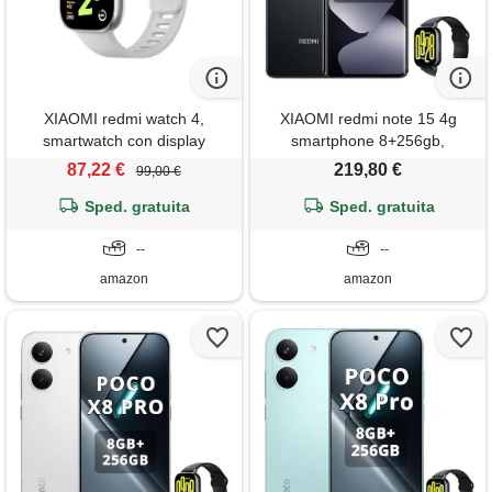
XIAOMI redmi watch 4,
XIAOMI redmi note 15 4g
smartwatch con display
smartphone 8+256gb,
amoled 1.97, struttura in
schermo amoled fhd+ 6,77,
87,22 €
219,80 €
99,00 €
metallo, corona rotante,
media. Tek helio g100-ultra,
chiamate bluetooth, 20 giorni
Sped. gratuita
fotocamera da 108mp,
Sped. gratuita
di durata della batteria,
batteria da 6000 m. Ah, nero,
monitoraggio salute, spo2,
--
incluso smart watch
--
argento
amazon
amazon