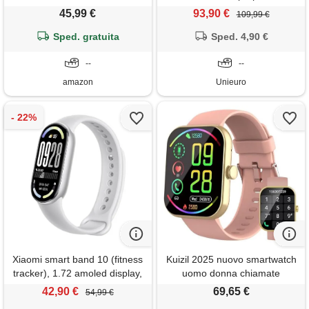
amoled 1,72, autonomia 21
45,99 €
93,90 €
109,99 €
giorni, 150+ modalità sportive,
monitoraggio della frequenza
Sped. gratuita
Sped. 4,90 €
cardiaca, hyperos 2, 5atm
cinturino in omaggio
--
--
amazon
Unieuro
Xiaomi smart band 10 (fitness
Kuizil 2025 nuovo smartwatch
tracker), 1.72 amoled display,
uomo donna chiamate
multimateriale, autonomia
bluetooth, 1.91 orologio smart
42,90 €
69,65 €
54,99 €
21gg, ricarica rapida,
watch con