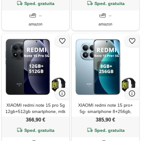
6,59 120 hz, snapdragon 8
Sped. gratuita
6,59" 120hz, snapdragon 8
Sped. gratuita
elite, hypercharge 100 w, blu,
elite, hypercharge 100w, nero,
incluso smart watch
--
incluso smart watch
--
amazon
amazon
XIAOMI redmi note 15 pro 5g
XIAOMI redmi note 15 pro+
12gb+512gb smartphone, mtk
5g- smartphone 8+256gb,
dimensity 7400-ultra, 6.83
display amoled 1.5k da 6,83,
366,90 €
385,90 €
amoled display 200mp
snapdragon 7s gen 4,
fotocamera, batteria
Sped. gratuita
fotocamera da 200mp,
Sped. gratuita
6580mah, ip68, caricatore
caricabatterie non incluso,