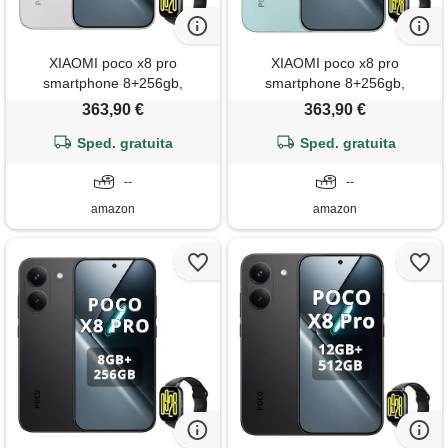
XIAOMI poco x8 pro
XIAOMI poco x8 pro
smartphone 8+256gb,
smartphone 8+256gb,
processore dimensity 8500-
processore dimensity 8500-
363,90 €
363,90 €
ultra, batteria da 6500 m. Ah,
ultra, batteria da 6500 m. Ah,
sensore sony imx882 da 50
Sped. gratuita
sensore sony imx882 da 50
Sped. gratuita
mp con ois, fotocamera da 50
mp con ois, fotocamera da 50
mp, bianco, incluso smart
--
mp, verde, incluso smart
--
watch
watch
amazon
amazon