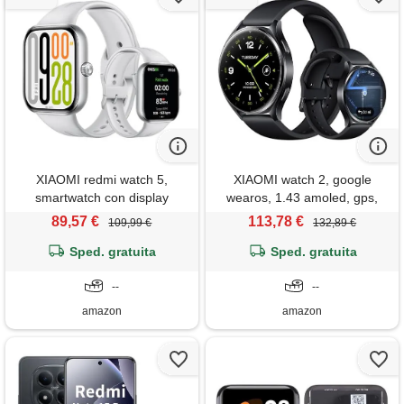
XIAOMI redmi watch 5,
XIAOMI watch 2, google
smartwatch con display
wearos, 1.43 amoled, gps,
amoled 2.07, chiamate
5atm, nero
89,57 €
113,78 €
109,99 €
132,89 €
bluetooth, autonomia 24
giorni, resistenza acqua 5
Sped. gratuita
Sped. gratuita
atm, monitoraggio frequenza
cardiaca e spo2, sistema gnss
--
--
integrato, argento
amazon
amazon