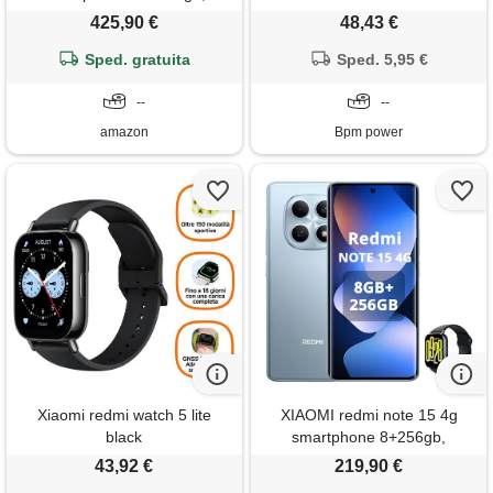
processore dimensity 8500-
lite/48.2mm/1.83''nero
425,90 €
48,43 €
ultra, batteria da 6500 m. Ah,
[bhr8789gl]
sensore sony imx882 da 50
Sped. gratuita
Sped. 5,95 €
mp con ois, fotocamera da 50
mp, verde, incluso smart
--
--
watch
amazon
Bpm power
Xiaomi redmi watch 5 lite
XIAOMI redmi note 15 4g
black
smartphone 8+256gb,
schermo amoled fhd+ 6,77,
43,92 €
219,90 €
media. Tek helio g100-ultra,