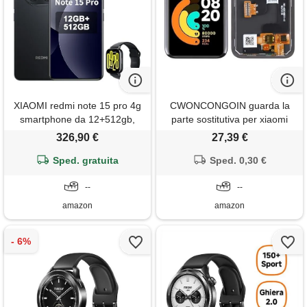
XIAOMI redmi note 15 pro 4g
CWONCONGOIN guarda la
smartphone da 12+512gb,
parte sostitutiva per xiaomi
batteria da 6500mah,
redmi watch 2 lite lcd schermo
326,90 €
27,39 €
fotocamera da 200mp, display
con digitazer assemblaggio
amoled fhd+ da 6,77 pollici,
Sped. gratuita
completo accessori
Sped. 0,30 €
nero, incluso smart watch
--
--
amazon
amazon