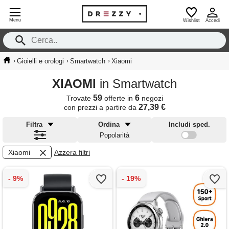
Menu
Wishlist
Accedi
›
›
›
Gioielli e orologi
Smartwatch
Xiaomi
XIAOMI
in Smartwatch
59
6
Trovate
offerte in
negozi
27,39 €
con prezzi a partire da
Filtra
Ordina
Includi sped.
Popolarità
Xiaomi
Azzera filtri