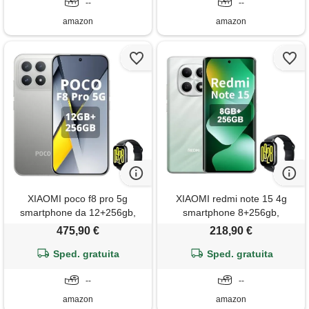
hyperos 2, 5atm (argento)
--
blue, included watch
--
amazon
amazon
XIAOMI poco f8 pro 5g
XIAOMI redmi note 15 4g
smartphone da 12+256gb,
smartphone 8+256gb,
tripla fotocamera da 50 mp
schermo amoled fhd+ 6,77,
475,90 €
218,90 €
con ois, schermo amoled da
media. Tek helio g100-ultra,
6,59 120 hz, snapdragon 8
Sped. gratuita
fotocamera da 108mp,
Sped. gratuita
elite, hypercharge 100 w,
batteria da 6000mah, verde,
argento titanio, incluso smart
--
incluso smart watch
--
watch
amazon
amazon