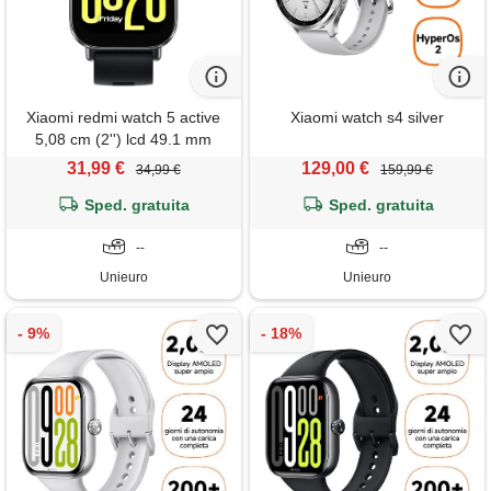
Xiaomi redmi watch 5 active
Xiaomi watch s4 silver
5,08 cm (2'') lcd 49.1 mm
digitale 320 x 385 pixel touch
31,99 €
129,00 €
34,99 €
159,99 €
screen nero
Sped. gratuita
Sped. gratuita
--
--
Unieuro
Unieuro