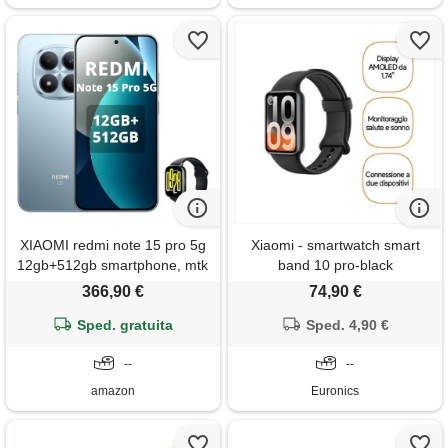
XIAOMI redmi note 15 pro 5g
Xiaomi - smartwatch smart
12gb+512gb smartphone, mtk
band 10 pro-black
dimensity 7400-ultra, 6.83
366,90 €
74,90 €
amoled display 200mp
fotocamera, batteria
Sped. gratuita
Sped. 4,90 €
6580mah, ip68, caricatore
non, blu, incluso smart watch
--
--
amazon
Euronics