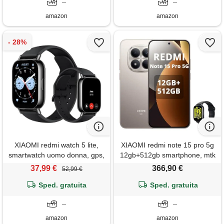
non, nero, incluso smart
--
blu, incluso smart watch
--
watch
amazon
amazon
XIAOMI redmi watch 5 lite,
XIAOMI redmi note 15 pro 5g
smartwatch uomo donna, gps,
12gb+512gb smartphone, mtk
batteria 18 giorno, nero
dimensity 7400-ultra, 6.83
37,99 €
366,90 €
52,99 €
amoled display 200mp
Sped. gratuita
fotocamera, batteria
Sped. gratuita
6580mah, ip68, caricatore
--
non, titanio, incluso smart
--
watch
amazon
amazon