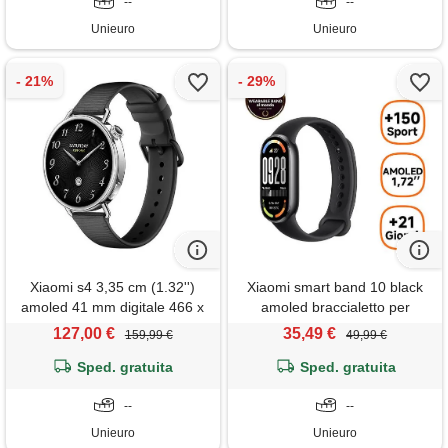
--
--
Unieuro
Unieuro
Xiaomi s4 3,35 cm (1.32'')
Xiaomi smart band 10 black
amoled 41 mm digitale 466 x
amoled braccialetto per
466 pixel argento
rilevamento di attività 4,37 cm
127,00 €
35,49 €
159,99 €
49,99 €
(1.72'') nero
Sped. gratuita
Sped. gratuita
--
--
Unieuro
Unieuro