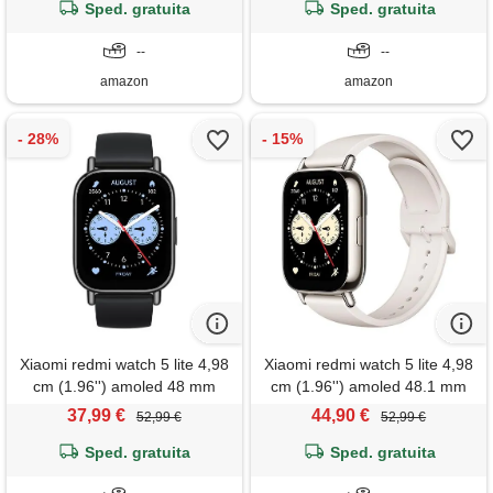
150+sport, monitoraggio
Sped. gratuita
sonno/cardiofrequenzimetro/spo
Sped. gratuita
benessere e sonno, hyperos
sportive, fitness tracker
2.0, resistente 5atm,
--
compatibile con xiaomi i.
--
compass, argento
Phone samsung ecc.
amazon
amazon
Xiaomi redmi watch 5 lite 4,98
Xiaomi redmi watch 5 lite 4,98
cm (1.96'') amoled 48 mm
cm (1.96'') amoled 48.1 mm
digitale 410 x 502 pixel touch
digitale 410 x 502 pixel touch
37,99 €
44,90 €
52,99 €
52,99 €
screen nero gps (satellitare)
screen oro gps (satellitare)
Sped. gratuita
Sped. gratuita