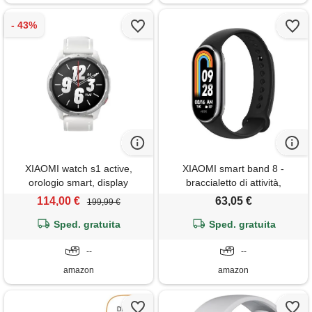
XIAOMI watch s1 active,
XIAOMI smart band 8 -
orologio smart, display
braccialetto di attività,
amoled hd 1.43, 19 modalità
autonomia fino a 16 giorni,
114,00 €
63,05 €
199,99 €
di allenamento, nfc integrato,
display amoled con frequenza
resistenza all'acqua, moon
Sped. gratuita
di aggiornamento di 60 hz, 5
Sped. gratuita
white, versione italiana
atm, 150 modalità sportive,
--
nero (versione es + 3 anni di
--
amazon
amazon