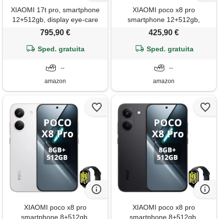
XIAOMI 17t pro, smartphone
XIAOMI poco x8 pro
12+512gb, display eye-care
smartphone 12+512gb,
da 6,83 a 144hz, batteria al
processore dimensity 8500-
795,90 €
425,90 €
silicio-carbonio da 7000 m. Ah
ultra, batteria da 6500 m. Ah,
(tip), teleobiettivo leica 5x,
Sped. gratuita
sensore sony imx882 da 50
Sped. gratuita
hyper. Charge da 100w, deep
mp con ois, fotocamera da 50
violet, included watch
--
mp, bianco, incluso smart
--
watch
amazon
amazon
XIAOMI poco x8 pro
XIAOMI poco x8 pro
smartphone 8+512gb,
smartphone 8+512gb,