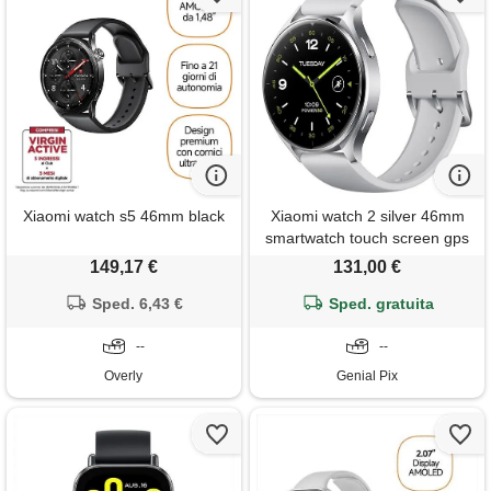
Xiaomi watch s5 46mm black
Xiaomi watch 2 silver 46mm
smartwatch touch screen gps
waterproof 5 atm
149,17 €
131,00 €
Sped. 6,43 €
Sped. gratuita
--
--
Overly
Genial Pix