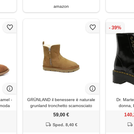
amazon
camel -
GRÜNLAND il benessere è naturale
Dr. Marten
- moda
grunland tronchetto scamosciato
donna, 
102
con cerniera laterale | chab po1852
59,00 €
140,
cuoio 36
Sped. 8,40 €