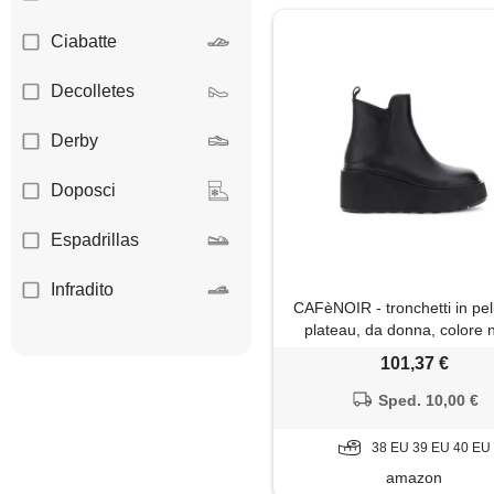
Ciabatte
Decolletes
Derby
Doposci
Espadrillas
Infradito
CAFèNOIR - tronchetti in pel
plateau, da donna, colore 
Mocassini
taglia 38
101,37 €
Mules
Sped. 10,00 €
Oxford
38 EU 39 EU 40 EU
amazon
Pantofole