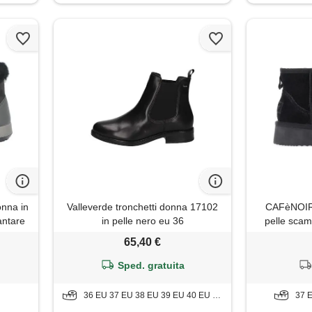
onna in
Valleverde tronchetti donna 17102
CAFèNOIR -
antare
in pelle nero eu 36
pelle scam
calda pellic
65,40 €
con suola pl
imbot
Sped. gratuita
36 EU 37 EU 38 EU 39 EU 40 EU 41 EU
37 