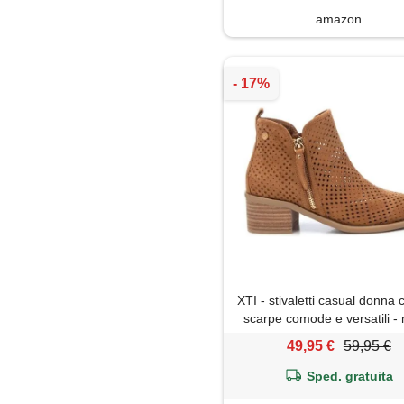
amazon
XTI - stivaletti casual donna 
scarpe comode e versatili 
casual - modello 14396
49,95 €
59,95 €
(misurare 36)
Sped. gratuita