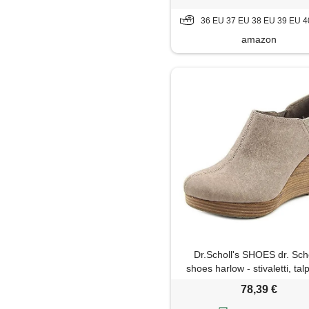
36 EU 37 EU 38 EU 39 EU 40 EU
amazon
Dr.Scholl's SHOES dr. Scho
shoes harlow - stivaletti, tal
eu
78,39 €