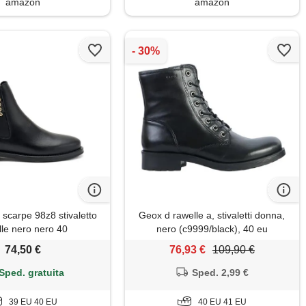
amazon
amazon
scarpe 98z8 stivaletto
Geox d rawelle a, stivaletti donna,
lle nero nero 40
nero (c9999/black), 40 eu
74,50 €
76,93 €
109,90 €
Sped. gratuita
Sped. 2,99 €
39 EU 40 EU
40 EU 41 EU