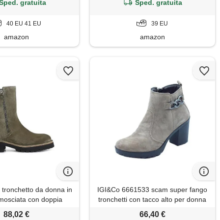
Sped. gratuita
Sped. gratuita
40 EU 41 EU
39 EU
amazon
amazon
tronchetto da donna in
IGI&Co 6661533 scam super fango
amosciata con doppia
tronchetti con tacco alto per donna
a donna, colore bosco,
in scamosciato con lampo (taglia
88,02 €
66,40 €
taglia 39
37)