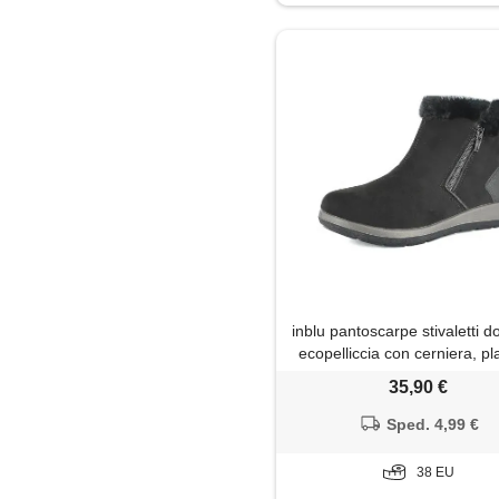
Plateau
Polacchine
Sabot
Sandali
Sneakers
Stivaletti
inblu pantoscarpe stivaletti d
Stivali
ecopelliccia con cerniera, pl
imbottito estraibile
35,90 €
Stringate
Sped. 4,99 €
Zeppe
38 EU
Zoccoli