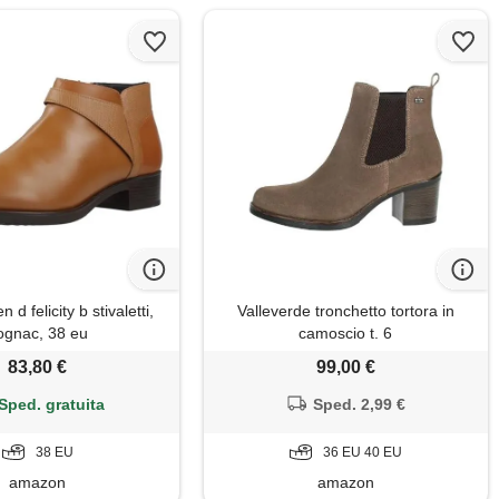
d felicity b stivaletti,
Valleverde tronchetto tortora in
ognac, 38 eu
camoscio t. 6
83,80 €
99,00 €
Sped. gratuita
Sped. 2,99 €
38 EU
36 EU 40 EU
amazon
amazon