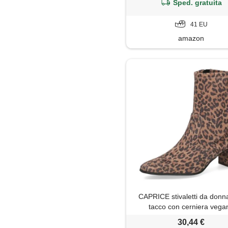
Sped. gratuita
41 EU
amazon
CAPRICE stivaletti da donn
tacco con cerniera vegan
multicolore (leo stretch), 
30,44 €