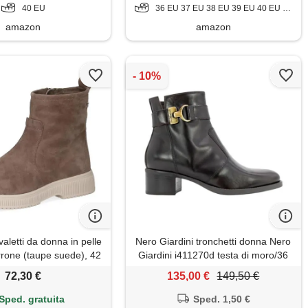
40 EU
36 EU 37 EU 38 EU 39 EU 40 EU 41 EU 42 EU
amazon
amazon
aletti da donna in pelle
Nero Giardini tronchetti donna Nero
rrone (taupe suede), 42
Giardini i411270d testa di moro/36
eu
eu
72,30 €
135,00 €
149,50 €
Sped. gratuita
Sped. 1,50 €