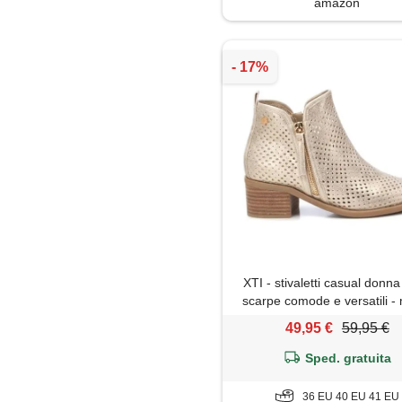
amazon
XTI - stivaletti casual donna
scarpe comode e versatili 
casual - modello 14396
49,95 €
59,95 €
(misurare 36)
Sped. gratuita
36 EU 40 EU 41 EU