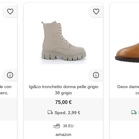
le con
Igi&co tronchetto donna pelle grigio
Geox damen 
nero,
38 grigio
c
75,00 €
Sped. 2,99 €
38 EU
amazon