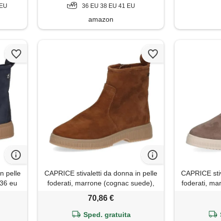
 EU
36 EU 38 EU 41 EU
amazon
n pelle
CAPRICE stivaletti da donna in pelle
CAPRICE stiv
 36 eu
foderati, marrone (cognac suede),
foderati, ma
40 eu
70,86 €
Sped. gratuita