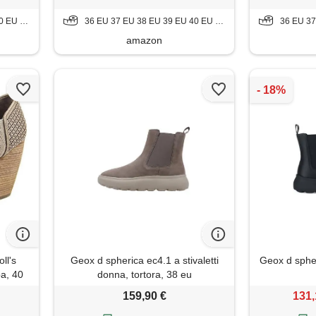
 41 EU
36 EU 37 EU 38 EU 39 EU 40 EU 41 EU 42 EU
36 EU 37 EU
amazon
ll's
Geox d spherica ec4.1 a stivaletti
Geox d spheri
pa, 40
donna, tortora, 38 eu
159,90 €
131,