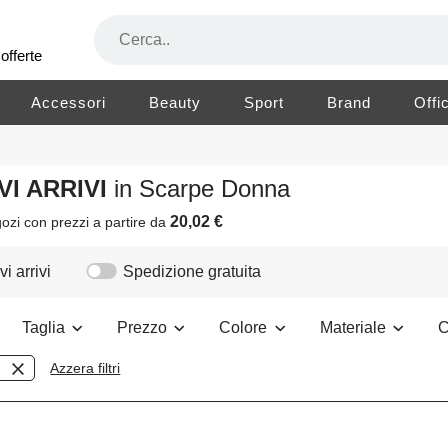
offerte
Accessori
Beauty
Sport
Brand
Offi
VI ARRIVI
in Scarpe Donna
20,02 €
ozi
con prezzi a partire da
i arrivi
Spedizione gratuita
Taglia
Prezzo
Colore
Materiale
C
Azzera filtri