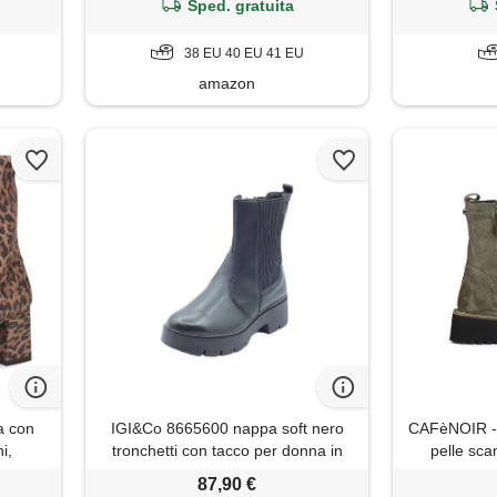
Sped. gratuita
38 EU 40 EU 41 EU
amazon
a con
IGI&Co 8665600 nappa soft nero
CAFèNOIR - 
i,
tronchetti con tacco per donna in
pelle sc
36 eu
pelle (taglia 37)
cerniera, d
87,90 €