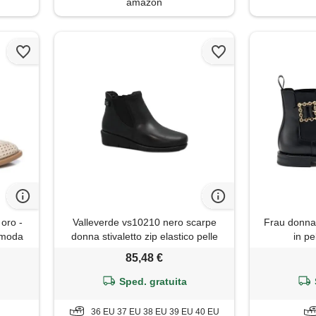
amazon
 oro -
Valleverde vs10210 nero scarpe
Frau donna 
- moda
donna stivaletto zip elastico pelle
in pe
101
zeppa 38
85,48 €
Sped. gratuita
36 EU 37 EU 38 EU 39 EU 40 EU