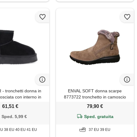
 tronchetti donna in
ENVAL SOFT donna scarpe
osciata con interno in
8773722 tronchetto in camoscio
cia, stivaletti invernali
beige 39
61,51 €
79,90 €
atform 4 cm, stile boots
titi, casual chic
Sped. 5,99 €
Sped. gratuita
EU 38 EU 40 EU 41 EU
37 EU 39 EU