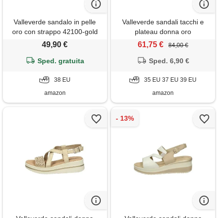
Valleverde sandalo in pelle
Valleverde sandali tacchi e
oro con strappo 42100-gold
plateau donna oro
38 eu
49,90 €
61,75 €
84,00 €
Sped. gratuita
Sped. 6,90 €
38 EU
35 EU 37 EU 39 EU
amazon
amazon