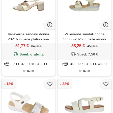
Valleverde sandalo donna
Valleverde sandali donna
28216 in pelle platino una
55566-2026 in pelle avorio
calzatura adatta per tutte le
scarpe casual comode,
51,77 €
38,25 €
84,00 €
45,00 €
occasioni. Primavera-estate
leggere e flessibili, ideali per
2022 eu 38
Sped. gratuita
primavera estate. Eu 40
Sped. 7,50 €
35 EU 37 EU 38 EU 39 EU 40 EU
36 EU 37 EU 39 EU 40 EU
amazon
amazon