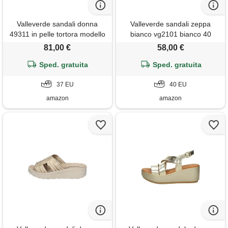
Valleverde sandali donna
Valleverde sandali zeppa
49311 in pelle tortora modello
bianco vg2101 bianco 40
casual. Una calzatura comoda
81,00 €
58,00 €
adatta per tutte le occasioni.
Primavera-estate 2023. Eu 37
Sped. gratuita
Sped. gratuita
37 EU
40 EU
amazon
amazon