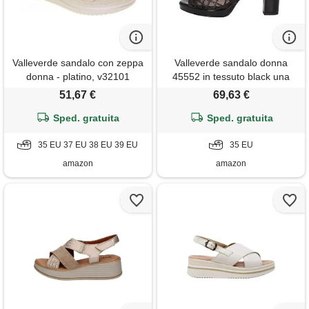
Valleverde sandalo con zeppa
Valleverde sandalo donna
donna - platino, v32101
45552 in tessuto black una
calzatura adatta per tutte le
51,67 €
69,63 €
occasioni. Primavera-estate
Sped. gratuita
2021 2021. Eu 35
Sped. gratuita
35 EU 37 EU 38 EU 39 EU
35 EU
amazon
amazon