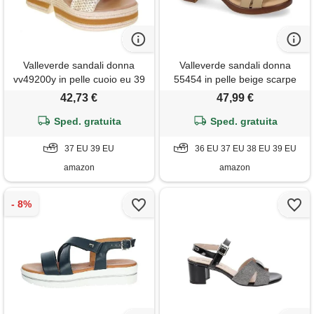
Valleverde sandali donna
Valleverde sandali donna
vv49200y in pelle cuoio eu 39
55454 in pelle beige scarpe
casual comode, leggere e
42,73 €
47,99 €
flessibili, ideali per primavera
Sped. gratuita
estate. Eu 37
Sped. gratuita
37 EU 39 EU
36 EU 37 EU 38 EU 39 EU
amazon
amazon