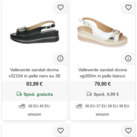
Valleverde sandali donna
Valleverde sandali donna
v32104 in pelle nero eu 38
vgi300m in pelle bianco
scarpe casual comode,
83,99 €
79,90 €
leggere e flessibili, ideali per
Sped. gratuita
primavera estate. Eu 36
Sped. 4,99 €
38 EU 40 EU
36 EU 37 EU 38 EU 39 EU
amazon
amazon