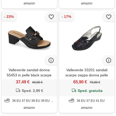
amazon
amazon
Valleverde sandali donna
Valleverde 33201 sandali
55453 in pelle black scarpe
scarpe zeppa donna pelle
casual comode, leggere e
nero lucido
37,49 €
65,90 €
49,00 €
79,00 €
flessibili, ideali per primavera
estate. Eu 40
Sped. 2,90 €
Sped. gratuita
36 EU 37 EU 38 EU 39 EU 40 EU
36 EU 37 EU 41 EU
amazon
amazon