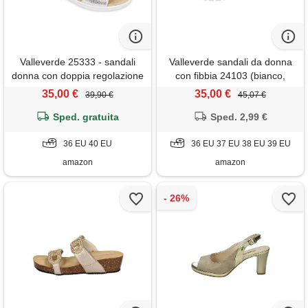
Valleverde 25333 - sandali
Valleverde sandali da donna
donna con doppia regolazione
con fibbia 24103 (bianco,
a strappo (silver, numeric_36)
numeric_39)
35,00 €
35,00 €
39,90 €
45,07 €
Sped. gratuita
Sped. 2,99 €
36 EU 40 EU
36 EU 37 EU 38 EU 39 EU
amazon
amazon