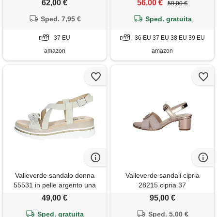
62,00 €
56,00 €
59,00 €
adatta per tutte le occasioni.
flessibili, ideali per primavera
Primavera estate. Eu 37
Sped. 7,95 €
estate. Eu 38
Sped. gratuita
37 EU
36 EU 37 EU 38 EU 39 EU
amazon
amazon
Valleverde sandalo donna
Valleverde sandali cipria
55531 in pelle argento una
28215 cipria 37
calzatura adatta per tutte le
49,00 €
95,00 €
occasioni. Primavera-estate
2022 eu 37
Sped. gratuita
Sped. 5,00 €