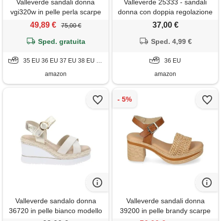
Valleverde sandali donna
Valleverde 25333 - sandali
vgi320w in pelle perla scarpe
donna con doppia regolazione
casual comode, leggere e
a strappo (gold, numeric_36)
49,89 €
37,00 €
75,00 €
flessibili, ideali per primavera
estate. Eu 37
Sped. gratuita
Sped. 4,99 €
35 EU 36 EU 37 EU 38 EU 39 EU 40 EU
36 EU
amazon
amazon
Valleverde sandalo donna
Valleverde sandali donna
36720 in pelle bianco modello
39200 in pelle brandy scarpe
casual. Una calzatura comoda
casual comode, leggere e