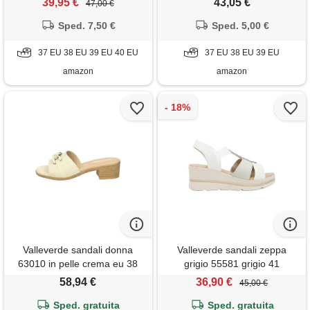
39,95 €
43,05 €
47,00 €
leggere e flessibili, ideali per
primavera estate. Eu 40
Sped. 7,50 €
Sped. 5,00 €
37 EU 38 EU 39 EU 40 EU
37 EU 38 EU 39 EU
amazon
amazon
Valleverde sandali donna
Valleverde sandali zeppa
63010 in pelle crema eu 38
grigio 55581 grigio 41
58,94 €
36,90 €
45,00 €
Sped. gratuita
Sped. gratuita