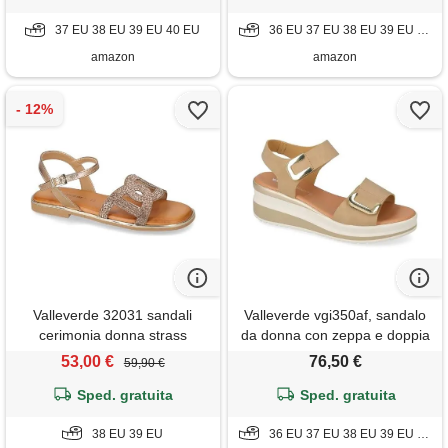
37 EU 38 EU 39 EU 40 EU
36 EU 37 EU 38 EU 39 EU 40 EU
amazon
amazon
Valleverde 32031 sandali
Valleverde vgi350af, sandalo
cerimonia donna strass
da donna con zeppa e doppia
bronzo tacco grosso 1cm
regolazione a strappo
53,00 €
76,50 €
59,90 €
suola gomma
(sabbia, sistema taglie
Sped. gratuita
calzature eu, adulto, numero,
Sped. gratuita
media, 37)
38 EU 39 EU
36 EU 37 EU 38 EU 39 EU 40 EU