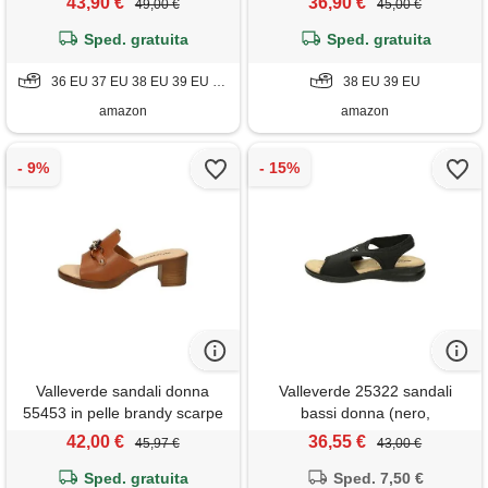
43,90 €
36,90 €
49,00 €
45,00 €
37)
leggere e flessibili, ideali per
Sped. gratuita
primavera estate. Eu 39
Sped. gratuita
36 EU 37 EU 38 EU 39 EU 40 EU
38 EU 39 EU
amazon
amazon
Valleverde sandali donna
Valleverde 25322 sandali
55453 in pelle brandy scarpe
bassi donna (nero,
casual comode, leggere e
numeric_38)
42,00 €
36,55 €
45,97 €
43,00 €
flessibili, ideali per primavera
estate. Eu 40
Sped. gratuita
Sped. 7,50 €