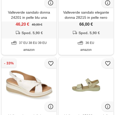
Valleverde sandalo donna
Valleverde sandalo elegante
24201 in pelle blu una
donna 28215 in pelle nero
calzatura adatta per tutte le
modello casual. Una calzatura
46,20 €
66,00 €
49,99 €
occasioni. Primavera-estate
comoda adatta per tutte le
2021. Eu 38
Sped. 5,90 €
occasioni. Primavera estate.
Sped. 5,90 €
Eu 36
37 EU 38 EU 39 EU
36 EU
amazon
amazon