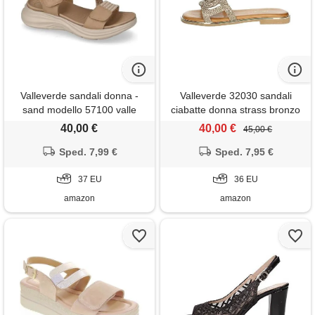
Valleverde sandali donna -
Valleverde 32030 sandali
sand modello 57100 valle
ciabatte donna strass bronzo
verde sandali donna -
tacco grosso 1cm suola
40,00 €
40,00 €
45,00 €
sintetico
Sped. 7,99 €
Sped. 7,95 €
37 EU
36 EU
amazon
amazon