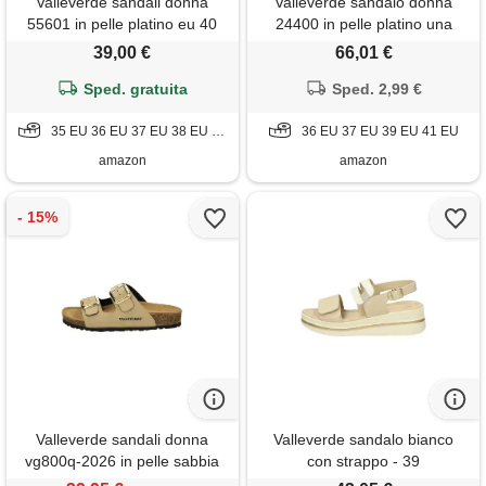
Valleverde sandali donna
Valleverde sandalo donna
55601 in pelle platino eu 40
24400 in pelle platino una
calzatura adatta per tutte le
39,00 €
66,01 €
occasioni. Primavera-estate
Sped. gratuita
2022 eu 37
Sped. 2,99 €
35 EU 36 EU 37 EU 38 EU 39 EU 40 EU 41 EU
36 EU 37 EU 39 EU 41 EU
amazon
amazon
Valleverde sandali donna
Valleverde sandalo bianco
vg800q-2026 in pelle sabbia
con strappo - 39
scarpe casual comode,