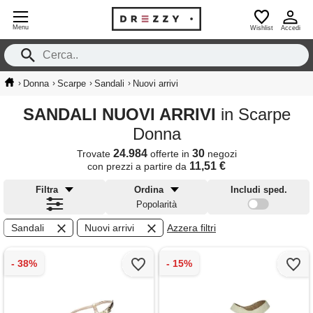
Menu
Wishlist
Accedi
›
›
›
›
Donna
Scarpe
Sandali
Nuovi arrivi
SANDALI NUOVI ARRIVI
in Scarpe
Donna
24.984
30
Trovate
offerte in
negozi
11,51 €
con prezzi a partire da
Filtra
Ordina
Includi sped.
Popolarità
Sandali
Nuovi arrivi
Azzera filtri