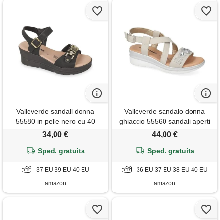
Valleverde sandali donna
Valleverde sandalo donna
55580 in pelle nero eu 40
ghiaccio 55560 sandali aperti
estivi donna fondo zeppa
34,00 €
44,00 €
platform altezza 5 cm
Sped. gratuita
(ghiaccio, sistema taglie
Sped. gratuita
calzature eu, adulto, donna,
37 EU 39 EU 40 EU
numero, media, 40)
36 EU 37 EU 38 EU 40 EU
amazon
amazon