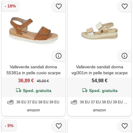
Valleverde sandali donna
Valleverde sandali donna
55381a in pelle cuoio scarpe
vgi301m in pelle beige scarpe
casual comode, leggere e
casual comode, leggere e
36,89 €
54,98 €
45,00 €
flessibili, ideali per primavera
flessibili, ideali per primavera
estate. Eu 39
Sped. gratuita
estate. Eu 39
Sped. gratuita
36 EU 37 EU 38 EU 39 EU
36 EU 37 EU 38 EU 39 EU 40 EU
amazon
amazon