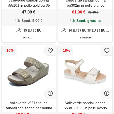
Valleverde sandali donna
Valleverde sandali donna
v55101 in pelle gold eu 35
vgi302m in pelle bianco
scarpe casual comode,
47,09 €
61,90 €
70,90 €
leggere e flessibili, ideali per
Sped. 5,00 €
primavera estate. Eu 37
Sped. gratuita
35 EU 36 EU
36 EU 37 EU 38 EU 39 EU 40 EU 41 EU
amazon
amazon
Valleverde v651z taupe
Valleverde sandali donna
sandali con zeppa per donna
55381-2026 in pelle avorio
in ecopelle con glitter (taglia
scarpe casual comode,