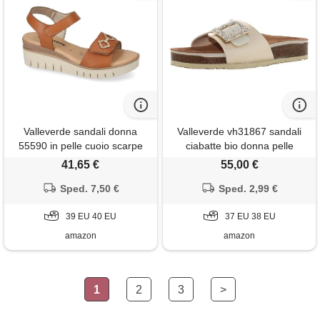
Valleverde sandali donna
Valleverde vh31867 sandali
55590 in pelle cuoio scarpe
ciabatte bio donna pelle
casual comode, leggere e
sintetica platino suola gomma
41,65 €
55,00 €
flessibili, ideali per primavera
estate. Eu 40
Sped. 7,50 €
Sped. 2,99 €
39 EU 40 EU
37 EU 38 EU
amazon
amazon
1
2
3
>