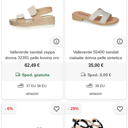
Valleverde sandali zeppa
Valleverde 55400 sandali
donna 32391 pelle bovina oro
ciabatte donna pelle sintetica
- 37
ghiaccio tacco grosso 2cm
62,49 €
35,00 €
suola gomma
Sped. gratuita
Sped. 6,00 €
37 EU 38 EU
36 EU
amazon
amazon