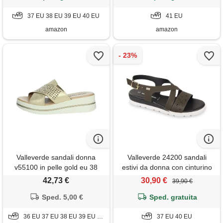
37 EU 38 EU 39 EU 40 EU
41 EU
amazon
amazon
Valleverde sandali donna
Valleverde 24200 sandali
v55100 in pelle gold eu 38
estivi da donna con cinturino
incrociato, suola comfort,
42,73 €
30,90 €
39,90 €
dettagli traforati, disponibile in
Sped. 5,00 €
vari colori (nero, sistema
Sped. gratuita
taglie calzature eu, adulto,
36 EU 37 EU 38 EU 39 EU 40 EU
donna, numero, media, 37)
37 EU 40 EU