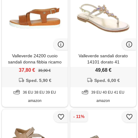
Valleverde 24200 cuoio
Valleverde sandali dorato
sandali donna fibbia ricamo
14101 dorato 41
pelle zeppetta incrocio 38
37,80 €
49,68 €
39,90 €
Sped. 5,90 €
Sped. 6,00 €
36 EU 38 EU 39 EU
39 EU 40 EU 41 EU
amazon
amazon