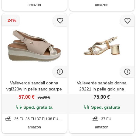
amazon
amazon
Valleverde sandali donna
Valleverde sandalo donna
vgi320w in pelle sand scarpe
28221 in pelle gold una
casual comode, leggere e
calzatura adatta per tutte le
57,00 €
75,00 €
75,00 €
flessibili, ideali per primavera
occasioni. Primavera-estate
estate. Eu 38
Sped. gratuita
2022 eu 37
Sped. gratuita
35 EU 36 EU 37 EU 38 EU 39 EU 40 EU
37 EU
amazon
amazon