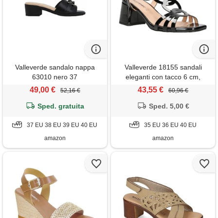
Valleverde sandalo nappa
Valleverde 18155 sandali
63010 nero 37
eleganti con tacco 6 cm,
design intrecciato, disponibile
49,00 €
43,55 €
52,16 €
60,96 €
in vernice nero e pelle
Sped. gratuita
laminata oro rosa (nero,
Sped. 5,00 €
sistema taglie calzature eu,
37 EU 38 EU 39 EU 40 EU
adulto, donna, numero,
35 EU 36 EU 40 EU
media, 35)
amazon
amazon