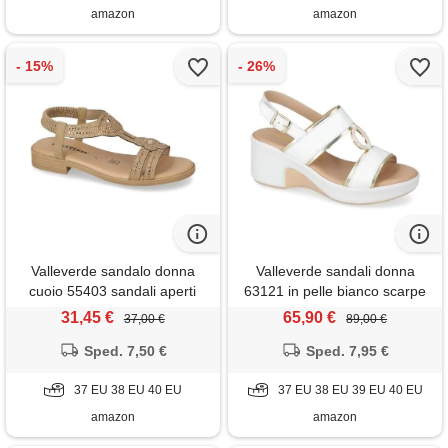
amazon
amazon
Valleverde sandalo donna
Valleverde sandali donna
cuoio 55403 sandali aperti
63121 in pelle bianco scarpe
estivi sandali aperti con tacco
casual comode, leggere e
31,45 €
65,90 €
37,00 €
89,00 €
a blocchetto altezza 2.5 cm
flessibili, ideali per primavera
(cuoio, sistema taglie
Sped. 7,50 €
estate. Eu 37
Sped. 7,95 €
calzature eu, adulto, donna,
numero, media, 38)
37 EU 38 EU 40 EU
37 EU 38 EU 39 EU 40 EU
amazon
amazon