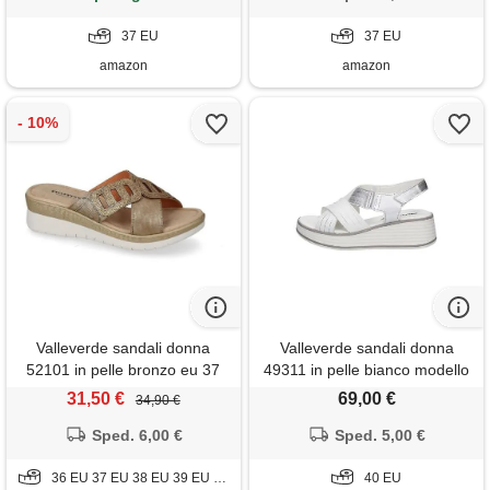
37 EU
37 EU
amazon
amazon
Valleverde sandali donna
Valleverde sandali donna
52101 in pelle bronzo eu 37
49311 in pelle bianco modello
casual. Una calzatura comoda
31,50 €
69,00 €
34,90 €
adatta per tutte le occasioni.
Sped. 6,00 €
Primavera-estate 2023. Eu 40
Sped. 5,00 €
36 EU 37 EU 38 EU 39 EU 41 EU
40 EU