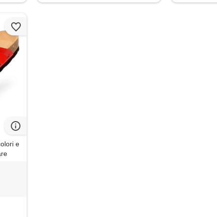
olori e
are
andalo
tture
ice,