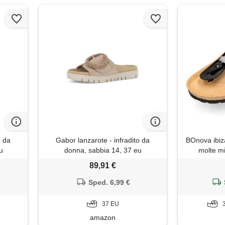
o da
Gabor lanzarote - infradito da
BOnova ibiza
u
donna, sabbia 14, 37 eu
molte mi
anatomico i
89,91 €
realizzato
nell'unio
Sped. 6,99 €
v
37 EU
amazon