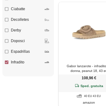
Ciabatte
Decolletes
Derby
Doposci
Espadrillas
Infradito
Gabor lanzarote - infradit
donna, peanut 18, 43 e
Mocassini
108,96 €
Mules
Sped. gratuita
Oxford
40 EU 43 EU
amazon
Pantofole