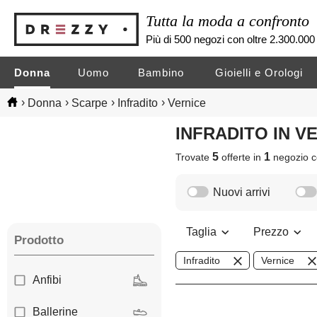
Tutta la moda a confronto
Più di 500 negozi con oltre 2.300.000 
Donna
Uomo
Bambino
Gioielli e Orologi
›
›
›
›
Donna
Scarpe
Infradito
Vernice
INFRADITO IN V
5
1
Trovate
offerte in
negozio
c
Nuovi arrivi
Taglia
Prezzo
Prodotto
Infradito
Vernice
Anfibi
Ballerine