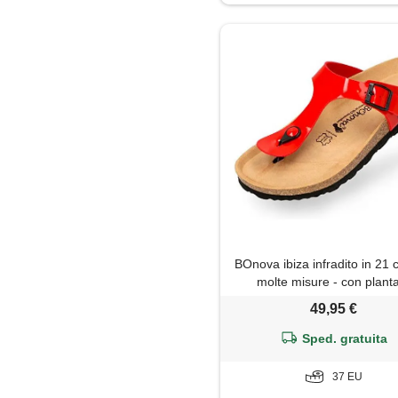
Plateau
Polacchine
Sandali
Sneakers
Stivaletti
Stivali
BOnova ibiza infradito in 21 c
Stringate
molte misure - con plant
anatomico in sughero. Un s
49,95 €
Zeppe
realizzato in piccole manifa
nell'unione europea. , vern
Sped. gratuita
rosso, 37 eu
Zoccoli
37 EU