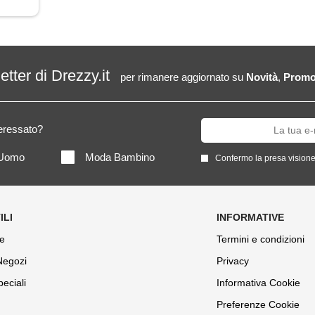
letter di Drezzy.it
per rimanere aggiornato su
Novità
,
Promo
teressato?
Uomo
Moda Bambino
Confermo la presa visione
e
Termini e condizioni
 Negozi
Privacy
peciali
Informativa Cookie
Preferenze Cookie