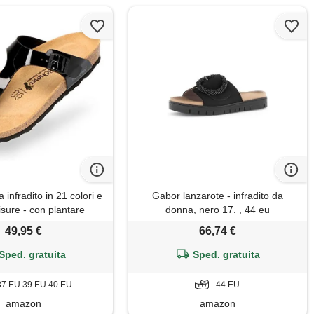
 infradito in 21 colori e
Gabor lanzarote - infradito da
sure - con plantare
donna, nero 17. , 44 eu
n sughero. Un sandalo
49,95 €
66,74 €
 in piccole manifatture
ne europea. , nero di
Sped. gratuita
Sped. gratuita
ernice, 40 eu
37 EU 39 EU 40 EU
44 EU
amazon
amazon