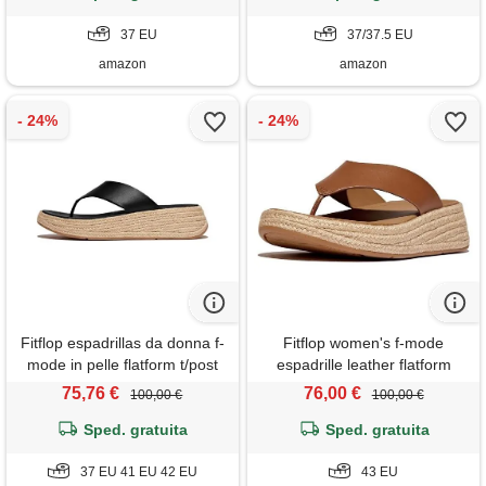
37 EU
37/37.5 EU
amazon
amazon
Fitflop espadrillas da donna f-
Fitflop women's f-mode
mode in pelle flatform t/post
espadrille leather flatform
sandales, nero, 37 eu
t/post sandals, deep tan, 43
75,76 €
76,00 €
100,00 €
100,00 €
eu
Sped. gratuita
Sped. gratuita
37 EU 41 EU 42 EU
43 EU