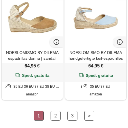
NOESLOMISMO BY DILEMA
NOESLOMISMO BY DILEMA
espadrillas donna | sandali
handgefertigte keil-espadrilles
con tacco
damen 7 cm keilabsatz- made
64,95 €
64,95 €
in spain -
Sped. gratuita
Sped. gratuita
35 EU 36 EU 37 EU 38 EU 39 EU 41 EU
35 EU 37 EU
amazon
amazon
1
2
3
>