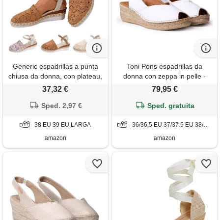
Generic espadrillas a punta
Toni Pons espadrillas da
chiusa da donna, con plateau,
donna con zeppa in pelle -
ortopedico, in pizzo, zeppe,
bernia-p - bianco, 38 eu
37,32 €
79,95 €
ampia larghezza, con
cinturino alla caviglia
Sped. 2,97 €
Sped. gratuita
regolabile, per spiaggia,
matrimoni, vacanze, sandali a
38 EU 39 EU LARGA
36/36.5 EU 37/37.5 EU 38/38.5 EU 39/39.5 EU 40/40.5 EU 42/42.5 EU
punta chiusa
amazon
amazon