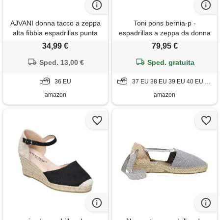
AJVANI donna tacco a zeppa
Toni pons bernia-p -
alta fibbia espadrillas punta
espadrillas a zeppa da donna
aperta sandali con plateau
stile peep toe realizzata in
34,99 €
79,95 €
taglia 3 36
pelle. , marrone, 37 eu
Sped. 13,00 €
Sped. gratuita
36 EU
37 EU 38 EU 39 EU 40 EU 41 EU
amazon
amazon