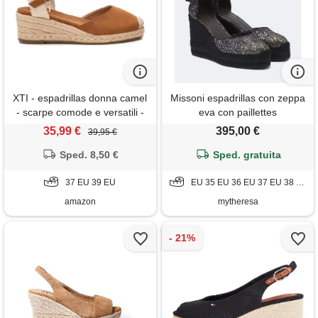
XTI - espadrillas donna camel
Missoni espadrillas con zeppa
- scarpe comode e versatili -
eva con paillettes
moda casual - modello
35,99 €
395,00 €
39,95 €
14410403 (misurare 37)
Sped. 8,50 €
Sped. gratuita
37 EU 39 EU
EU 35 EU 36 EU 37 EU 38 EU 39 EU 40 EU 41
amazon
mytheresa