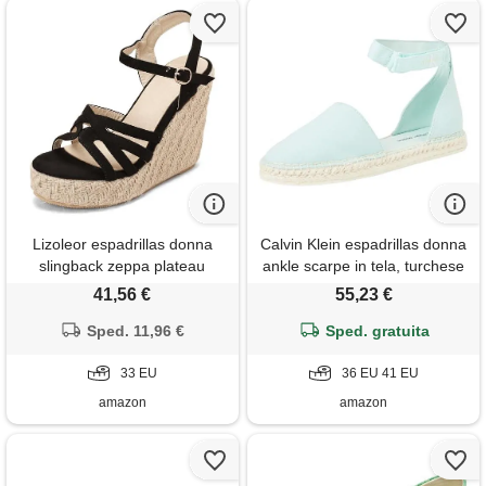
Lizoleor espadrillas donna
Calvin Klein espadrillas donna
slingback zeppa plateau
ankle scarpe in tela, turchese
sandali aperte con cinturino
(blue glass), 41
41,56 €
55,23 €
alla caviglia fibbie roma
classiche nero numero 33 eu
Sped. 11,96 €
Sped. gratuita
33 EU
36 EU 41 EU
amazon
amazon