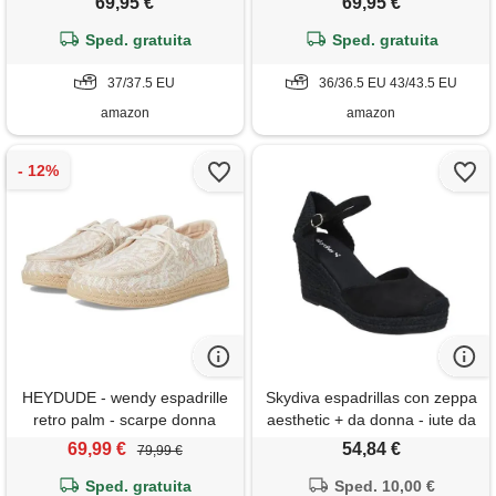
69,95 €
69,95 €
Sped. gratuita
Sped. gratuita
37/37.5 EU
36/36.5 EU 43/43.5 EU
amazon
amazon
HEYDUDE - wendy espadrille
Skydiva espadrillas con zeppa
retro palm - scarpe donna
aesthetic + da donna - iute da
slip-on sneakers - mocassini,
sparto, con fibbia - espadrilles
69,99 €
54,84 €
79,99 €
pale pink/white, 41
con zeppa alta e confortevole,
Sped. gratuita
eleganti e versatili, nero , 41
Sped. 10,00 €