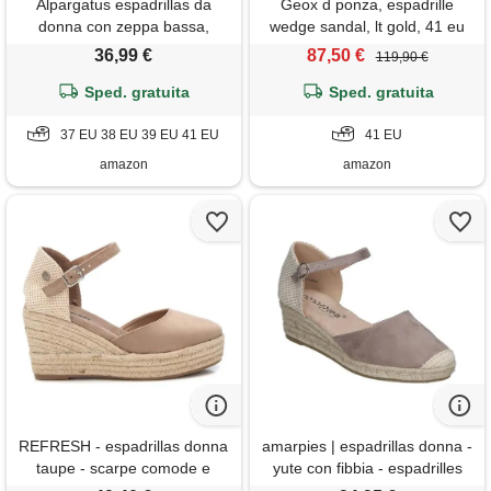
Alpargatus espadrillas da
Geox d ponza, espadrille
donna con zeppa bassa,
wedge sandal, lt gold, 41 eu
valenciana, 1 corda, bianco,
36,99 €
87,50 €
119,90 €
37 eu
Sped. gratuita
Sped. gratuita
37 EU 38 EU 39 EU 41 EU
41 EU
amazon
amazon
REFRESH - espadrillas donna
amarpies | espadrillas donna -
taupe - scarpe comode e
yute con fibbia - espadrilles
versatili - moda casual -
stilosi - cuneo medio e