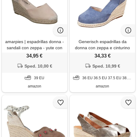
amarpies | espadrillas donna -
Generisch espadrillas da
sandali con zeppa - yute con
donna con zeppa e cinturino
fibbia - espadrilles stilose -
alla caviglia, sandali chiusi per
34,95 €
34,33 €
zeppa alta e confortevole -
feste estive, ufficio o
versatili - modello acx26484,
Sped. 10,00 €
passeggiate in città. , stile
Sped. 10,99 €
beige, 39 eu
m06 blu, 36 eu
39 EU
36 EU 36.5 EU 37.5 EU 38.5 EU 40.5 EU 41 EU
amazon
amazon