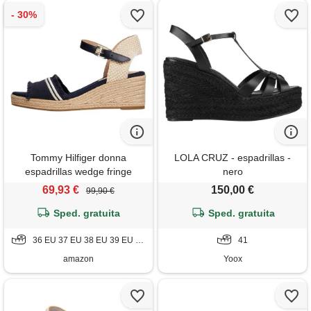
Tommy Hilfiger donna
LOLA CRUZ - espadrillas -
espadrillas wedge fringe
nero
canvas con tacco a zeppa, blu
69,93 €
150,00 €
99,90 €
(space blue), 39
Sped. gratuita
Sped. gratuita
36 EU 37 EU 38 EU 39 EU 41 EU 42 EU
41
amazon
Yoox