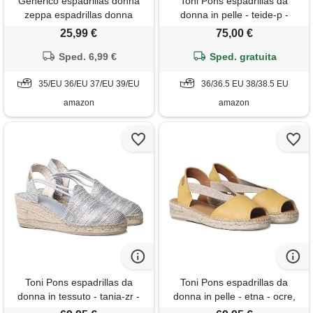
Generico espadrillas donna
Toni Pons espadrillas da
zeppa espadrillas donna
donna in pelle - teide-p -
sandali con zeppa moderna
cuero, 38 eu
25,99 €
75,00 €
décolleté con zeppa punta
semplice sandali con tacco
Sped. 6,99 €
Sped. gratuita
alto e plateau morbido scarpe
raffinate sicure per cerimonie
35/EU 36/EU 37/EU 39/EU
36/36.5 EU 38/38.5 EU
e feste speciali
amazon
amazon
Toni Pons espadrillas da
Toni Pons espadrillas da
donna in tessuto - tania-zr -
donna in pelle - etna - ocre,
blu, 37 eu
36 eu