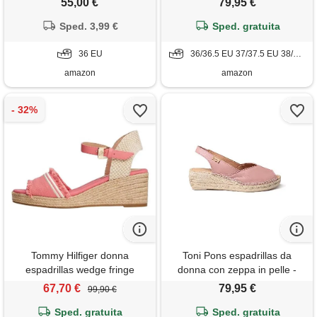
55,00 €
79,95 €
Sped. 3,99 €
Sped. gratuita
36 EU
36/36.5 EU 37/37.5 EU 38/38.5 EU 39/39.5 EU
amazon
amazon
Tommy Hilfiger donna
Toni Pons espadrillas da
espadrillas wedge fringe
donna con zeppa in pelle -
canvas con tacco a zeppa,
bernia-p - pale, 37 eu
67,70 €
79,95 €
99,90 €
rosso (washed cherry), 37
Sped. gratuita
Sped. gratuita