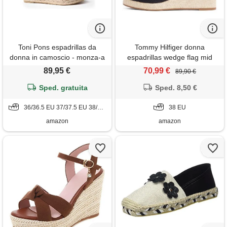
Toni Pons espadrillas da
Tommy Hilfiger donna
donna in camoscio - monza-a
espadrillas wedge flag mid
- cuero, 36 eu
slingback fibbia regolabile,
89,95 €
70,99 €
89,90 €
nero (black), 38
Sped. gratuita
Sped. 8,50 €
36/36.5 EU 37/37.5 EU 38/38.5 EU 39/39.5 EU
38 EU
amazon
amazon