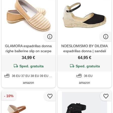
GLAMORA espadrillas donna
NOESLOMISMO BY DILEMA
righe ballerine slip on scarpe
espadrillas donna | sandali
basse tela mocassini estivi
con tacco
34,99 €
64,95 €
leggere traspiranti comode
suola gomma antiscivolo
Sped. gratuita
Sped. gratuita
calzature
36 EU 37 EU 38 EU 39 EU 40 EU 41 EU
36 EU
amazon
amazon