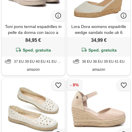
Toni pons termal espadrilles in
Lora Dora womens espadrille
pelle da donna con tacco a
wedge sandals nude uk 6
cuneo per una vestibilità più
84,95 €
34,99 €
ampia, cielo, 37 eu
Sped. gratuita
Sped. gratuita
37 EU 39 EU 40 EU 41 EU 42 EU
36 EU 38 EU 39 EU 41 EU
amazon
amazon