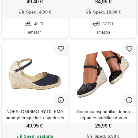
49,40 €
34,95 €
modello 17264408 (misurare
confortevole - versatile -
Sped. 4,90 €
40)
modello acx26481, marrone,
Sped. 10,00 €
37 eu
40 EU
37 EU
amazon
amazon
NOESLOMISMO BY DILEMA
Generico espadrillas donna
handgefertigte keil-espadrilles
zeppa espadrillas donna
damen 7 cm keilabsatz- made
sandali con zeppa moderna
49,95 €
25,99 €
in spain -
décolleté con zeppa punta
Sped. gratuita
semplice sandali con tacco
Sped. 6,99 €