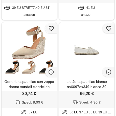
eu
39 EU STRETTA 40 EU STRETTA 41 EU STRETTA
41 EU
amazon
amazon
Generic espadrillas con zeppa
Liu Jo espadrillas bianco
donna sandali classici da
sa6097ex349 bianco 39
donna con zeppa elegante
30,74 €
66,20 €
cinturini alla caviglia chiuse
platform scarpe con tacco
Sped. 8,99 €
Sped. 4,90 €
plateau sandali zeppa
eleganti con tacco casual
37 EU
36 EU 37 EU 38 EU 39 EU 40 EU