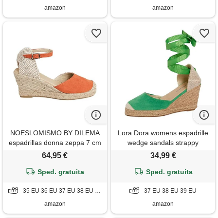
amazon
amazon
NOESLOMISMO BY DILEMA
Lora Dora womens espadrille
espadrillas donna zeppa 7 cm
wedge sandals strappy
in camoscio - sandali chiusi
hessian wedges ankle wrap
64,95 €
34,99 €
made in spain con cinturino -
tie leg straps green uk 4
scarpe estive comode in juta
Sped. gratuita
Sped. gratuita
e suola in gomma antiscivolo
35 EU 36 EU 37 EU 38 EU 41 EU
37 EU 38 EU 39 EU
amazon
amazon