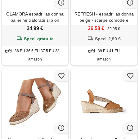
GLAMORA espadrillas donna
REFRESH - espadrillas donna
ballerine traforate slip on
beige - scarpe comode e
leggere traspiranti scarpe
versatili - moda casual -
34,99 €
36,58 €
39,95 €
estive basse comode suola
modello 17264402 (misurare
antiscivolo elastiche calzata
Sped. gratuita
Sped. 2,90 €
39)
facile eleganti
36 EU 36.5 EU 37.5 EU 38.5 EU
39 EU 41 EU
amazon
amazon