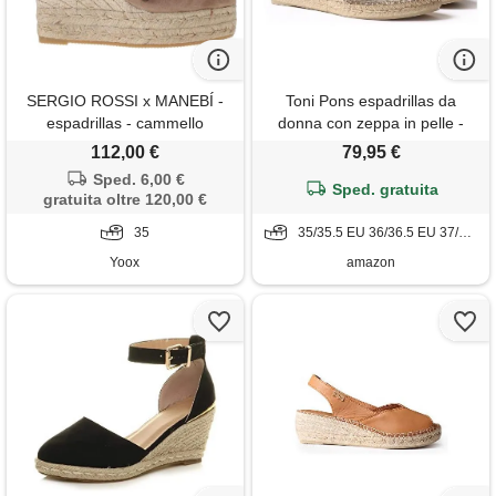
SERGIO ROSSI x MANEBÍ -
Toni Pons espadrillas da
espadrillas - cammello
donna con zeppa in pelle -
bernia-p - platino, 41 eu
112,00 €
79,95 €
Sped. 6,00 €
Sped. gratuita
gratuita oltre 120,00 €
35
35/35.5 EU 36/36.5 EU 37/37.5 EU 38/38.5 EU 39/39.5 EU 40/40.5 EU 41/41.5 EU
Yoox
amazon