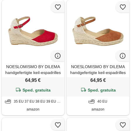
NOESLOMISMO BY DILEMA
NOESLOMISMO BY DILEMA
handgefertigte keil-espadrilles
handgefertigte keil-espadrilles
damen 7 cm keilabsatz- made
damen 7 cm keilabsatz- made
64,95 €
64,95 €
in spain -
in spain -
Sped. gratuita
Sped. gratuita
35 EU 37 EU 38 EU 39 EU 40 EU 41 EU
40 EU
amazon
amazon