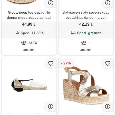
Gicoiz peep toe espadrille
Sixtyseven sixty seven skuat,
donna moda zeppa sandali
espadrillas da donna vari
estate casuale con cinturino
colori size: 41 eu
44,99 €
42,29 €
alla caviglia comodo tacco
alto plateau bowtie scarpe
Sped. 11,88 €
Sped. gratuita
marrone numero 33 eu
33 EU
--
amazon
amazon