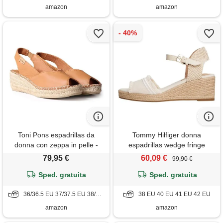
amazon
amazon
Toni Pons espadrillas da
Tommy Hilfiger donna
donna con zeppa in pelle -
espadrillas wedge fringe
bernia-p - cuero, 38 eu
canvas con tacco a zeppa,
79,95 €
60,09 €
99,90 €
avorio (muslin), 41
Sped. gratuita
Sped. gratuita
36/36.5 EU 37/37.5 EU 38/38.5 EU 39/39.5 EU
38 EU 40 EU 41 EU 42 EU
amazon
amazon