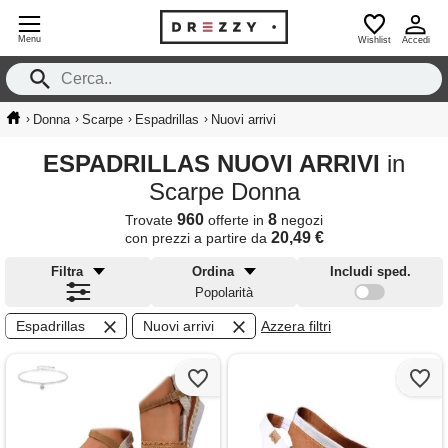
Menu
Wishlist
Accedi
›
›
›
›
Donna
Scarpe
Espadrillas
Nuovi arrivi
ESPADRILLAS NUOVI ARRIVI
in
Scarpe Donna
960
8
Trovate
offerte in
negozi
20,49 €
con prezzi a partire da
Filtra
Ordina
Includi sped.
Popolarità
Espadrillas
Nuovi arrivi
Azzera filtri