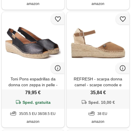
sandali estive lacci
amazon
amazon
Toni Pons espadrillas da
REFRESH - scarpa donna
donna con zeppa in pelle -
camel - scarpe comode e
bernia-p - nero, 35 eu
versatili - moda casual -
79,95 €
35,84 €
modello 17523503 (misurare
Sped. gratuita
Sped. 10,00 €
38)
35/35.5 EU 38/38.5 EU
38 EU
amazon
amazon