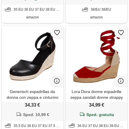
alto e plateau morbido scarpe
35 EU 36 EU 37 EU 38 EU 39 EU 40 EU 41 EU
raffinate sicure per cerimonie
36/EU 38/EU
e feste speciali
amazon
amazon
Generisch espadrillas da
Lora Dora donne espadrille
donna con zeppa e cinturino
zeppa sandali donne strappy
alla caviglia, sandali chiusi per
zeppa in iuta scarpe estive
34,33 €
34,99 €
feste estive, ufficio o
cinturini alla caviglia, rosso,
passeggiate in città. , stile
Sped. 10,99 €
Sped. gratuita
36 eu
m04 nero, 36 eu
35.5 EU 36 EU 37 EU 37.5 EU 40 EU 40.5 EU 41.5 EU
36 EU 37 EU 38 EU 39 EU 40 EU 41 EU