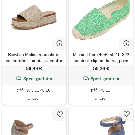
Blowfish Malibu marshlo-b-
Michael Kors 40r6knfp1b-322
espadrillas in corda, sandali a
kendrick slip on donna, palm
ciabatta donna, sbiancante
eu 37
56,89 €
50,36 €
solare, 40 eu
Sped. gratuita
Sped. gratuita
38.5 EU 40 EU
40 EU
amazon
amazon