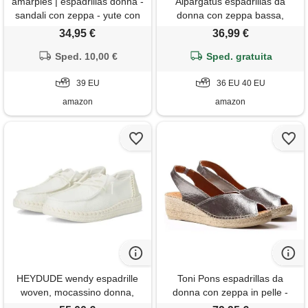
amarpies | espadrillas donna -
Alpargatus espadrillas da
sandali con zeppa - yute con
donna con zeppa bassa,
fibbia - espadrilles stilose -
valenciana, 1 corda, grigio, 40
34,95 €
36,99 €
zeppa alta e confortevole -
eu
versatili - modello acx26484,
Sped. 10,00 €
Sped. gratuita
nero , 39 eu
39 EU
36 EU 40 EU
amazon
amazon
HEYDUDE wendy espadrille
Toni Pons espadrillas da
woven, mocassino donna,
donna con zeppa in pelle -
bianco, 36 eu
bernia-p - acciaio, 37 eu