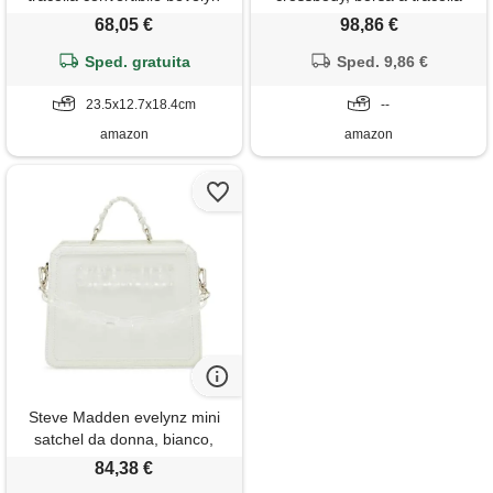
da donna, taglia unica, verde
trapuntata daisy ombre
68,05 €
98,86 €
flare, taglia unica
donna, in denim chiaro, taglia
Sped. gratuita
Sped. 9,86 €
unica
23.5x12.7x18.4cm
--
amazon
amazon
Steve Madden evelynz mini
satchel da donna, bianco,
taglia unica, bianco, taglia
84,38 €
unica