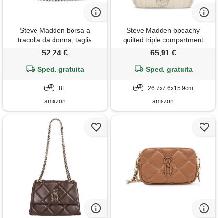
Steve Madden borsa a
Steve Madden bpeachy
tracolla da donna, taglia
quilted triple compartment
unica, trasparente, 8 l x 5 h x
crossbody, borsa a tracolla
52,24 €
65,91 €
3 w
donna, vaniglia, taglia unica
Sped. gratuita
Sped. gratuita
8L
26.7x7.6x15.9cm
amazon
amazon