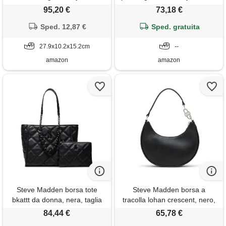
a tracolla con perline donna,
tracolla donna, nero,
95,20 €
73,18 €
ciliegia, taglia unica
einheitsgröße
Sped. 12,87 €
Sped. gratuita
27.9x10.2x15.2cm
--
amazon
amazon
Steve Madden borsa tote
Steve Madden borsa a
bkattt da donna, nera, taglia
tracolla lohan crescent, nero,
unica, nero, taglia unica
taglia unica
84,44 €
65,78 €