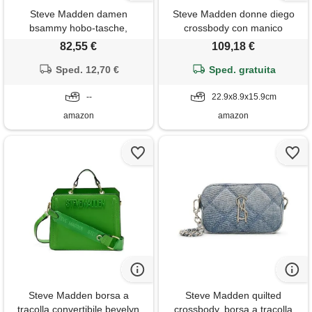
Steve Madden damen
Steve Madden donne diego
bsammy hobo-tasche,
crossbody con manico
cognac, taglia unica
superiore, rosa fluo, taglia
82,55 €
109,18 €
unica
Sped. 12,70 €
Sped. gratuita
--
22.9x8.9x15.9cm
amazon
amazon
Steve Madden borsa a
Steve Madden quilted
tracolla convertibile bevelyn
crossbody, borsa a tracolla