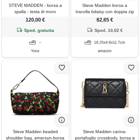
STEVE MADDEN - borsa a
Steve Madden borsa a
spalla - testa di moro
tracolla bdaisy con doppia zip
da donna, cognac, taglia
120,00 €
62,65 €
unica
Sped. gratuita
Sped. 10,02 €
--
18.25x4.6x11.7cm
Yoox
amazon
Steve Madden beaded
Steve Madden carina-
shoulder bag, emersyn-borsa
portafoglio crossbody, borsa a