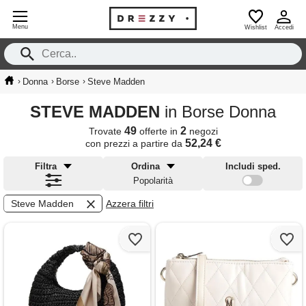
Menu
Wishlist
Accedi
›
›
›
Donna
Borse
Steve Madden
STEVE MADDEN
in Borse Donna
49
2
Trovate
offerte in
negozi
52,24 €
con prezzi a partire da
Filtra
Ordina
Includi sped.
Popolarità
Steve Madden
Azzera filtri