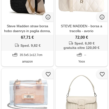
Steve Madden straw borsa
STEVE MADDEN - borsa a
hobo daenrys in paglia donna,
tracolla - avorio
nero, taglia unica
67,71 €
72,00 €
Sped. 6,00 €
Sped. 9,82 €
gratuita oltre 120,00 €
35.5x5.1x12.7cm
--
amazon
Yoox