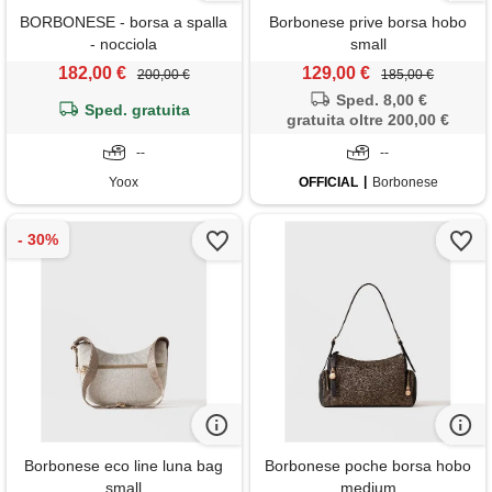
BORBONESE - borsa a spalla
Borbonese prive borsa hobo
- nocciola
small
182,00 €
129,00 €
200,00 €
185,00 €
Sped. 8,00 €
Sped. gratuita
gratuita oltre 200,00 €
--
--
Yoox
OFFICIAL
Borbonese
Borbonese eco line luna bag
Borbonese poche borsa hobo
small
medium