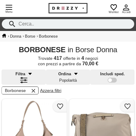
Menu
Wishlist
Accedi
›
›
›
Donna
Borse
Borbonese
BORBONESE
in Borse Donna
417
4
Trovate
offerte in
negozi
70,00 €
con prezzi a partire da
Filtra
Ordina
Includi sped.
Popolarità
Borbonese
Azzera filtri