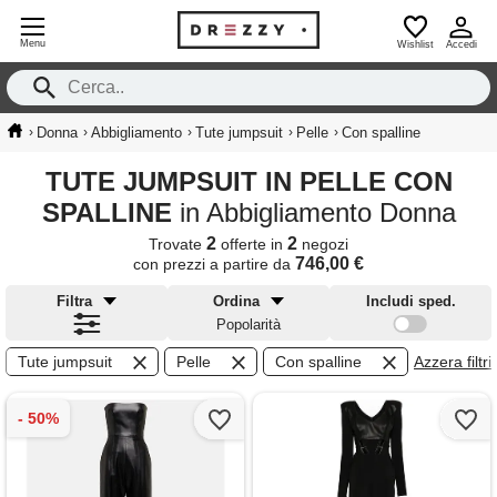
Menu
Wishlist
Accedi
›
›
›
›
›
Donna
Abbigliamento
Tute jumpsuit
Pelle
Con spalline
TUTE JUMPSUIT IN PELLE CON
SPALLINE
in Abbigliamento Donna
2
2
Trovate
offerte in
negozi
746,00 €
con prezzi a partire da
Filtra
Ordina
Includi sped.
Popolarità
Tute jumpsuit
Pelle
Con spalline
Azzera filtri