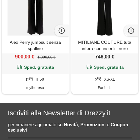
Alex Perry jumpsuit senza
MITILIANE COUTURE tuta
spalline
intera con inserti - nero
900,00 €
746,00 €
1.800,00 €
Sped. gratuita
Sped. gratuita
IT 50
XS-XL
mytheresa
Farfetch
Iscriviti alla Newsletter di Drezzy.it
per rimanere aggiornato su
Novità
,
Promozioni
e
Coupon
esclusivi