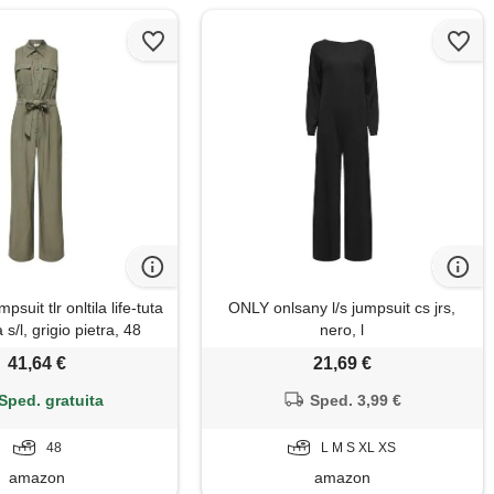
suit tlr onltila life-tuta
ONLY onlsany l/s jumpsuit cs jrs,
 s/l, grigio pietra, 48
nero, l
donna
41,64 €
21,69 €
Sped. gratuita
Sped. 3,99 €
48
L M S XL XS
amazon
amazon