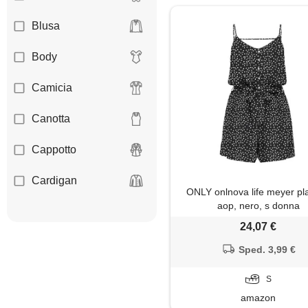
Blusa
Body
Camicia
Canotta
Cappotto
Cardigan
ONLY onlnova life meyer pla
aop, nero, s donna
Coprispalle
24,07 €
Dolcevita
Sped. 3,99 €
Felpa
S
amazon
Giacca