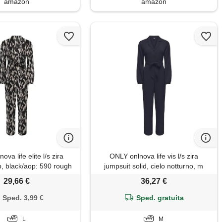
amazon
amazon
va life elite l/s zira
ONLY onlnova life vis l/s zira
p, black/aop: 590 rough
jumpsuit solid, cielo notturno, m
animal, l
29,66 €
36,27 €
Sped. 3,99 €
Sped. gratuita
L
M