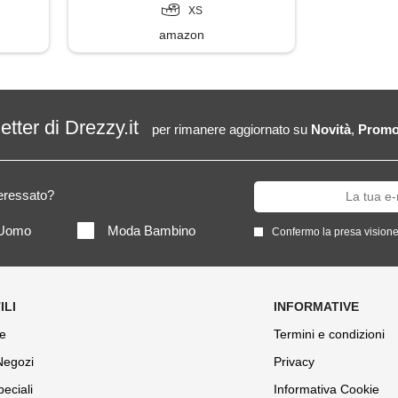
XS
amazon
letter di Drezzy.it
per rimanere aggiornato su
Novità
,
Promo
teressato?
Uomo
Moda Bambino
Confermo la presa visione
e
Termini e condizioni
 Negozi
Privacy
peciali
Informativa Cookie