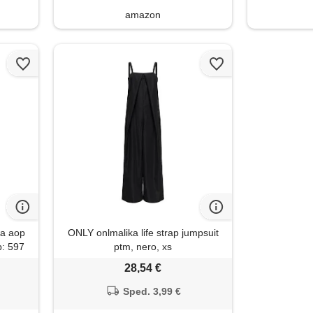
amazon
ra aop
ONLY onlmalika life strap jumpsuit
p: 597
ptm, nero, xs
28,54 €
Sped. 3,99 €