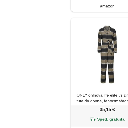
amazon
ONLY onlnova life elite l/s zi
tuta da donna, fantasma/ao
tie dye, xs
35,15 €
Sped. gratuita