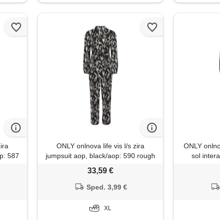
ira
ONLY onlnova life vis l/s zira
ONLY onlnova
op: 587
jumpsuit aop, black/aop: 590 rough
sol inter
animal, xl
33,59 €
Sped. 3,99 €
XL