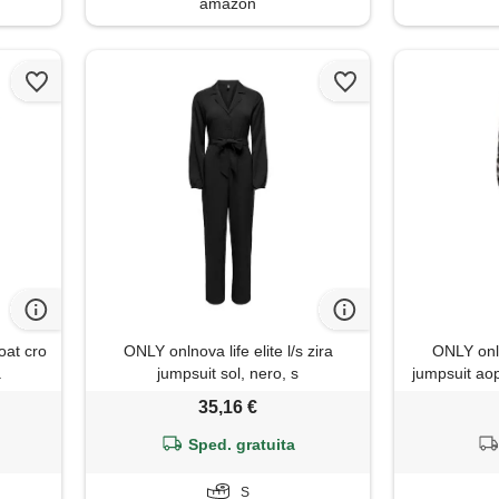
amazon
oat cro
ONLY onlnova life elite l/s zira
ONLY onlno
a
jumpsuit sol, nero, s
jumpsuit ao
35,16 €
Sped. gratuita
S