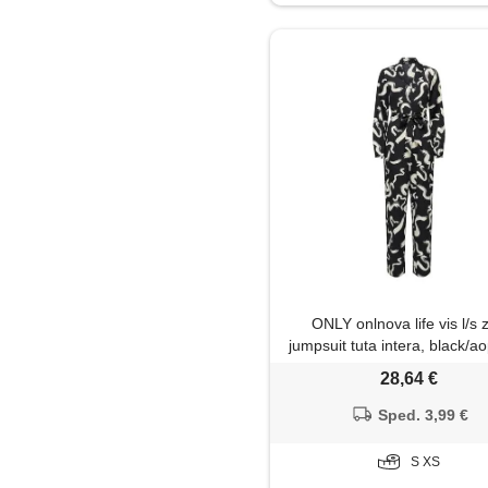
Gilet
Giubbotto
Gonna
Impermeabile
Jeans
Leggings
ONLY onlnova life vis l/s z
Maglia
jumpsuit tuta intera, black/a
yoko, s donna
28,64 €
Maglietta
Sped. 3,99 €
Maglione
S XS
Mantella