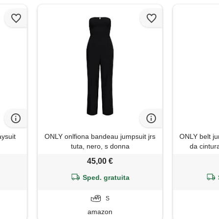
ysuit
ONLY onlfiona bandeau jumpsuit jrs
ONLY belt jump
tuta, nero, s donna
da cintura
45,00 €
Sped. gratuita
S
amazon