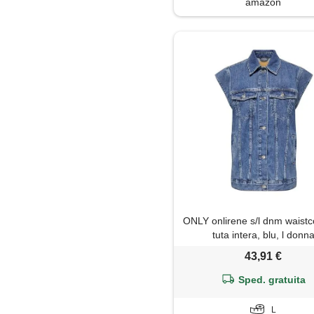
amazon
Minigonna
Pantaloni
Parka
Piumino
Polo
Shorts
Top
ONLY onlirene s/l dnm waistc
tuta intera, blu, l donn
Trench
43,91 €
Sped. gratuita
Tunica
L
Tute jumpsuit