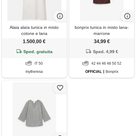
Alaia alaïa tunica in misto
bonprix tunica in misto lana-
cotone e lana
marrone
1.500,00 €
34,99 €
Sped. gratuita
Sped. 4,99 €
IT 50
42 44 46 48 50 52
mytheresa
OFFICIAL
Bonprix