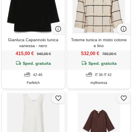
Gianluca Capannolo tunica
Toteme tunica in misto cotone
vanessa - nero
e lino
415,00 €
532,00 €
940,00 €
760,00 €
Sped. gratuita
Sped. gratuita
42-46
IT 36 IT 42
Farfetch
mytheresa