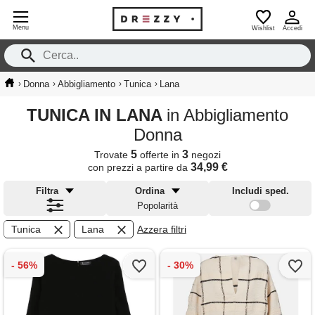
Menu
Wishlist
Accedi
›
›
›
›
Donna
Abbigliamento
Tunica
Lana
TUNICA IN LANA
in Abbigliamento
Donna
5
3
Trovate
offerte in
negozi
34,99 €
con prezzi a partire da
Filtra
Ordina
Includi sped.
Popolarità
Tunica
Lana
Azzera filtri