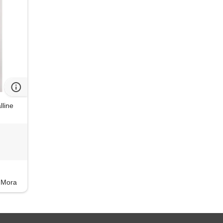
lline
 Mora