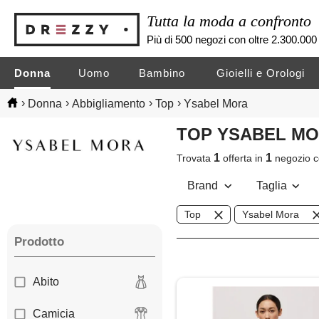
Tutta la moda a confronto
Più di 500 negozi con oltre 2.300.000 
Donna
Uomo
Bambino
Gioielli e Orologi
›
›
›
›
Donna
Abbigliamento
Top
Ysabel Mora
TOP YSABEL M
1
1
Trovata
offerta in
negozio
c
Brand
Taglia
Top
Ysabel Mora
Prodotto
Abito
Camicia