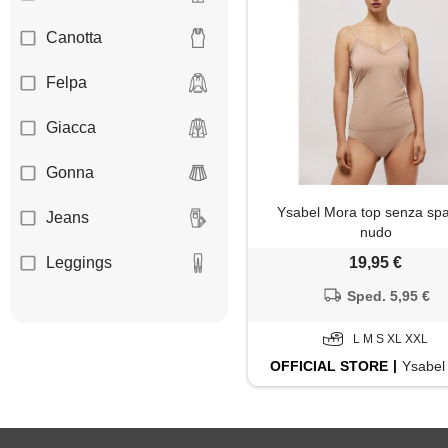
Canotta
Felpa
Giacca
Gonna
Ysabel Mora top senza spa
Jeans
nudo
Leggings
19,95 €
Sped. 5,95 €
Maglia
L M S XL XXL
Maglione
OFFICIAL
STORE
Ysabel
Pantaloni
Shorts