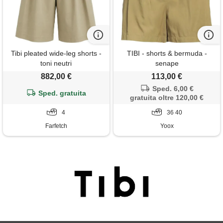
Tibi pleated wide-leg shorts -
TIBI - shorts & bermuda -
toni neutri
senape
882,00 €
113,00 €
Sped. 6,00 €
Sped. gratuita
gratuita oltre 120,00 €
4
36 40
Farfetch
Yoox