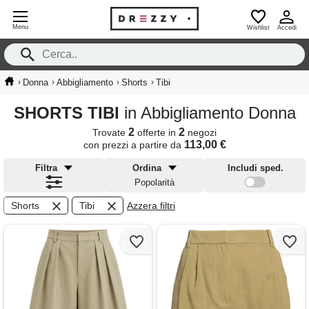
Menu
Wishlist
Accedi
›
›
›
›
Donna
Abbigliamento
Shorts
Tibi
SHORTS TIBI
in Abbigliamento Donna
2
2
Trovate
offerte in
negozi
113,00 €
con prezzi a partire da
Filtra
Ordina
Includi sped.
Popolarità
Shorts
Tibi
Azzera filtri