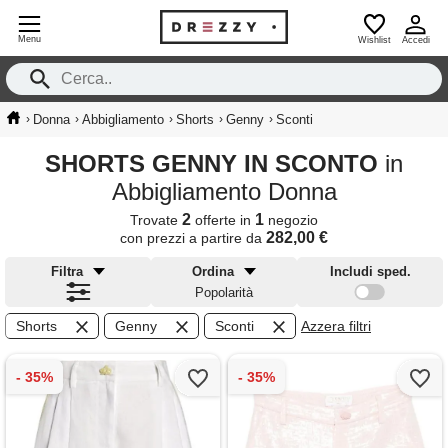
Menu
Wishlist
Accedi
›
›
›
›
›
Donna
Abbigliamento
Shorts
Genny
Sconti
SHORTS GENNY IN SCONTO
in
Abbigliamento Donna
2
1
Trovate
offerte in
negozio
282,00 €
con prezzi a partire da
Filtra
Ordina
Includi sped.
Popolarità
Shorts
Genny
Sconti
Azzera filtri