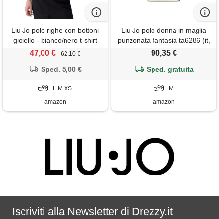
Liu Jo polo righe con bottoni
Liu Jo polo donna in maglia
gioiello - bianco/nero t-shirt
punzonata fantasia ta6286 (it,
moda m/c - m
testo, m, regular, regular,
47,00 €
90,35 €
62,10 €
brown shades)
Sped. 5,00 €
Sped. gratuita
L M XS
M
amazon
amazon
Iscriviti alla Newsletter di Drezzy.it