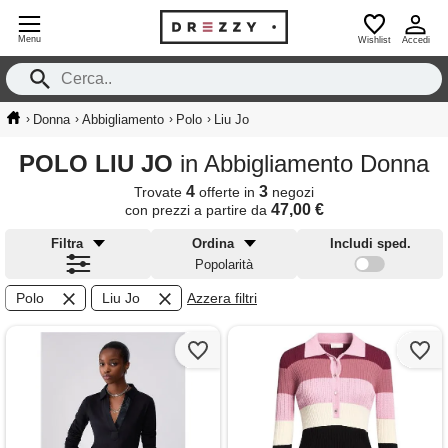
Menu
Wishlist
Accedi
›
›
›
›
Donna
Abbigliamento
Polo
Liu Jo
POLO LIU JO
in Abbigliamento Donna
4
3
Trovate
offerte in
negozi
47,00 €
con prezzi a partire da
Filtra
Ordina
Includi sped.
Popolarità
Polo
Liu Jo
Azzera filtri