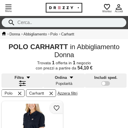
Menu
Wishlist
Accedi
›
›
›
›
Donna
Abbigliamento
Polo
Carhartt
POLO CARHARTT
in Abbigliamento
Donna
1
1
Trovata
offerta in
negozio
54,10 €
con prezzi a partire da
Filtra
Ordina
Includi sped.
Popolarità
Polo
Carhartt
Azzera filtri