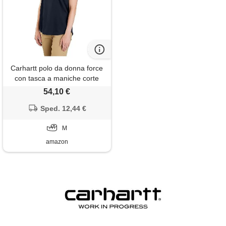
Carhartt polo da donna force
con tasca a maniche corte
leggera e vestibilità comoda,
54,10 €
navy, m
Sped. 12,44 €
M
amazon