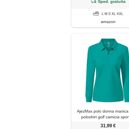
Sped. gratuita
L M S XL XXL
amazon
AjezMax polo donna manica
poloshirt golf camicia spor
inverno top con zip verd
31,99 €