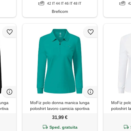
42 IT 44 IT 46 IT 48 IT
4
Breficom
lunga
MoFiz polo donna manica lunga
MoFiz pol
rtiva
poloshirt lavoro camicia sportiva
poloshirt l
o m
golf top con cerniera verde s
golf top c
31,99 €
Sped. gratuita