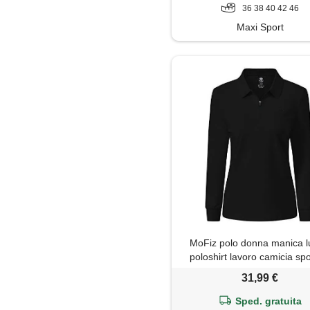
36 38 40 42 46
Maxi Sport
MoFiz polo donna manica 
poloshirt lavoro camicia spo
golf top con cerniera ner
31,99 €
Sped. gratuita