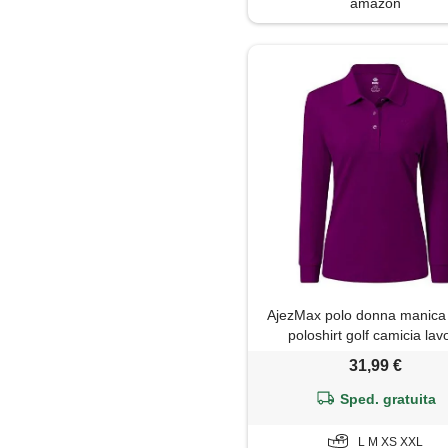
amazon
Maglietta
Maglione
Mantella
Minigonna
Pantaloni
Pantaloni capri
Parka
AjezMax polo donna manica
poloshirt golf camicia lav
sportiva autunno inverno top
Piumino
31,99 €
scuro m
Sped. gratuita
Polo
L M XS XXL
Salopette