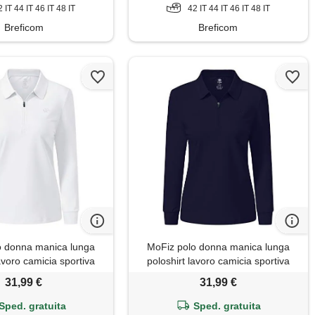
2 IT 44 IT 46 IT 48 IT
42 IT 44 IT 46 IT 48 IT
Breficom
Breficom
o donna manica lunga
MoFiz polo donna manica lunga
avoro camicia sportiva
poloshirt lavoro camicia sportiva
on cerniera bianco xl
golf top con cerniera blu marino xl
31,99 €
31,99 €
Sped. gratuita
Sped. gratuita