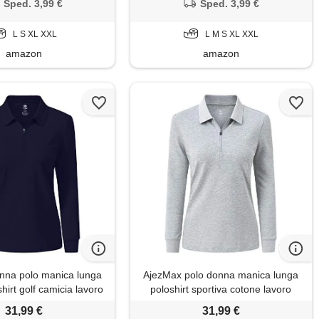
Sped. 3,99 €
Sped. 3,99 €
L S XL XXL
L M S XL XXL
amazon
amazon
nna polo manica lunga
AjezMax polo donna manica lunga
hirt golf camicia lavoro
poloshirt sportiva cotone lavoro
utunno inverno top blu
camicia golf top con cerniera grigio
31,99 €
31,99 €
gioiello s
xxl