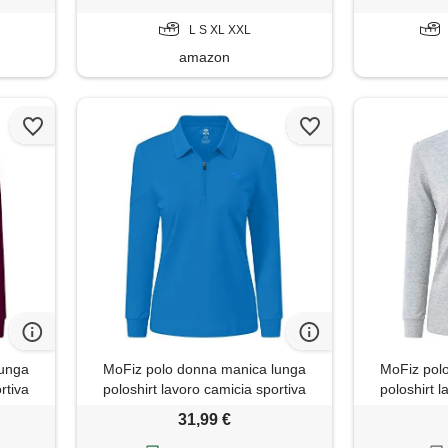
L S XL XXL
amazon
lunga
MoFiz polo donna manica lunga
MoFiz pol
rtiva
poloshirt lavoro camicia sportiva
poloshirt l
vino s
golf top con cerniera blu mare l
golf top c
31,99 €