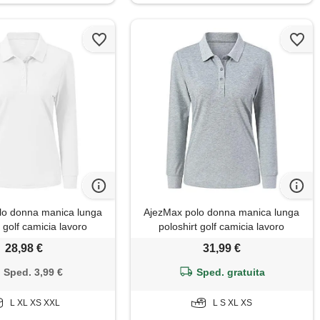
lo donna manica lunga
AjezMax polo donna manica lunga
t golf camicia lavoro
poloshirt golf camicia lavoro
unno inverno top bianco
sportiva autunno inverno top grigio
28,98 €
31,99 €
xl
floreale xl
Sped. 3,99 €
Sped. gratuita
L XL XS XXL
L S XL XS