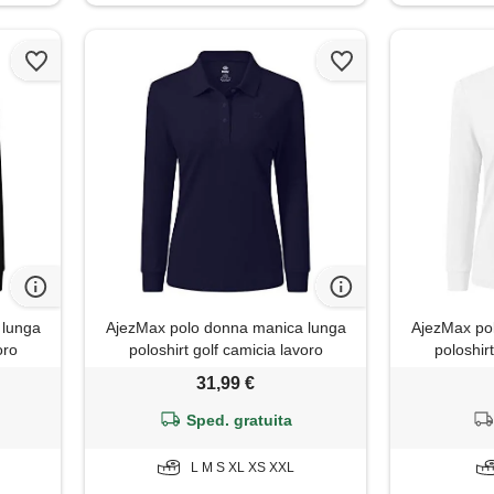
 lunga
AjezMax polo donna manica lunga
AjezMax po
oro
poloshirt golf camicia lavoro
poloshir
p nero
sportiva autunno inverno top blu
sportiva aut
31,99 €
gioiello s
Sped. gratuita
L M S XL XS XXL