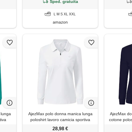
Sped. gratuita
L M S XL XXL
amazon
 lunga
AjezMax polo donna manica lunga
AjezMax do
tiva
poloshirt lavoro camicia sportiva
cotone polos
e s
golf top con zip bianco xl
sportiva a
28,98 €