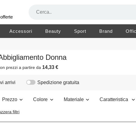
offerte
Accessori
Beauty
Sport
Brand
Offi
 Abbigliamento Donna
14,33 €
on prezzi a partire da
i arrivi
Spedizione gratuita
Prezzo
Colore
Materiale
Caratteristica
zzera filtri