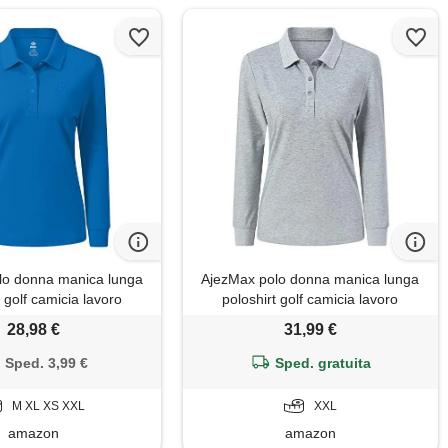
lo donna manica lunga
AjezMax polo donna manica lunga
t golf camicia lavoro
poloshirt golf camicia lavoro
unno inverno top blu xxl
sportiva autunno inverno top grigio
28,98 €
31,99 €
floreale xxl
Sped. 3,99 €
Sped. gratuita
M XL XS XXL
XXL
amazon
amazon