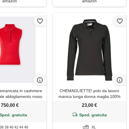
amazon
amazon
o smanicata in cashmere
CHEMAGLIETTE! polo da lavoro
ale abbigliamento rosso
manica lunga donna maglia 100%
magma
cotone 4 bottoni payper florence
750,00 €
23,00 €
Sped. gratuita
Sped. gratuita
36 38 40 42 44 46
XL