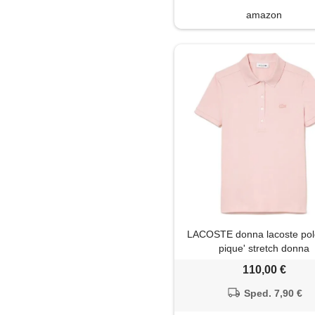
amazon
Shorts
Soprabito
Tailleur
Top
Trench
Tunica
Tute jumpsuit
LACOSTE donna lacoste pol
pique' stretch donna
110,00 €
Sped. 7,90 €