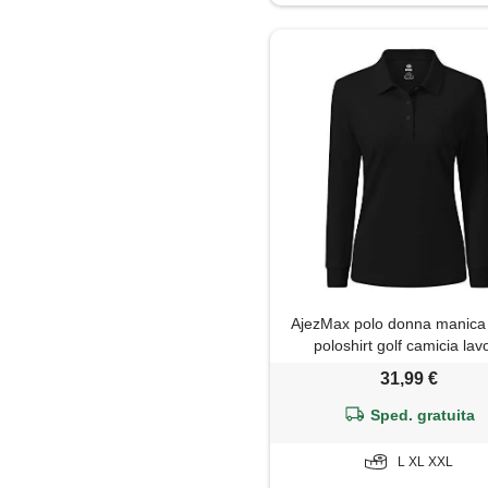
Felpa
Giacca
Giaccone
Gilet
Giubbotto
Gonna
AjezMax polo donna manica
Impermeabile
poloshirt golf camicia lav
sportiva autunno inverno to
31,99 €
Jeans
xxl
Sped. gratuita
Leggings
L XL XXL
Maglia