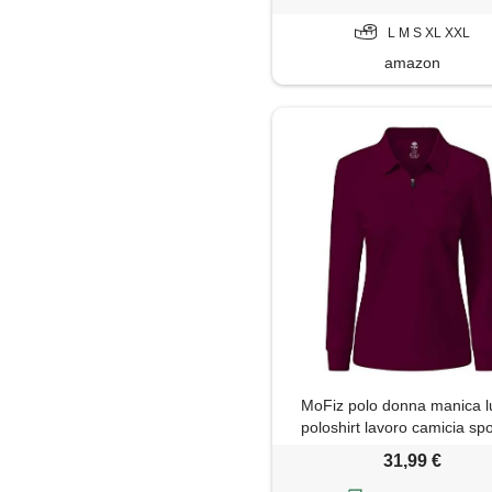
L M S XL XXL
amazon
MoFiz polo donna manica 
poloshirt lavoro camicia spo
golf top con cerniera rosso 
31,99 €