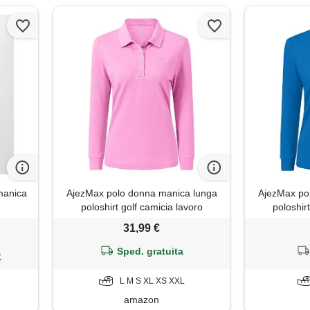
manica
AjezMax polo donna manica lunga
AjezMax po
poloshirt golf camicia lavoro
poloshir
sportiva autunno inverno top rosa l
sportiva aut
31,99 €
Sped. gratuita
€
L M S XL XS XXL
amazon