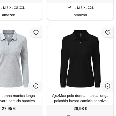
L M S XL XS XXL
L M S XL XXL
amazon
amazon
o donna manica lunga
AjezMax polo donna manica lunga
avoro camicia sportiva
poloshirt lavoro camicia sportiva
on cerniera grigio xxl
golf top con zip nero m
27,95 €
28,98 €