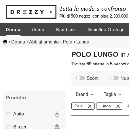
Tutta la moda a confronto
Più di 500 negozi con oltre 2.300.000 
Donna
Uomo
Bambino
Gioielli e Orologi
›
›
›
›
Donna
Abbigliamento
Polo
Lungo
POLO LUNGO
in
69
5
Trovate
offerte in
negozi
c
Sconti
Nuov
Brand
Taglia
Prodotto
Polo
Lungo
A
Abito
Blazer