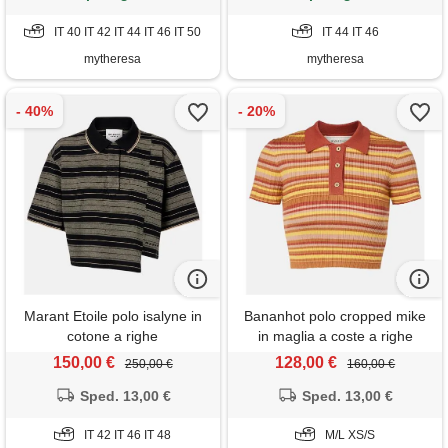
IT 40 IT 42 IT 44 IT 46 IT 50
IT 44 IT 46
mytheresa
mytheresa
Marant Etoile polo isalyne in
Bananhot polo cropped mike
cotone a righe
in maglia a coste a righe
150,00 €
128,00 €
250,00 €
160,00 €
Sped. 13,00 €
Sped. 13,00 €
IT 42 IT 46 IT 48
M/L XS/S