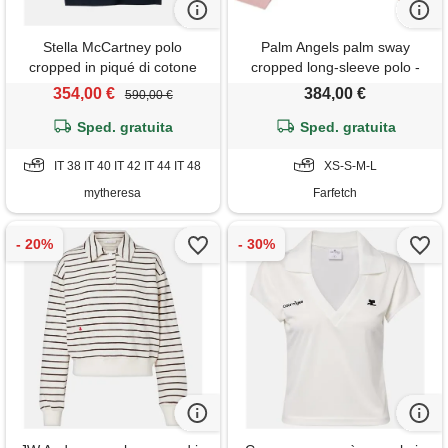
Stella McCartney polo
Palm Angels palm sway
cropped in piqué di cotone
cropped long-sleeve polo -
rosa
354,00 €
384,00 €
590,00 €
Sped. gratuita
Sped. gratuita
IT 38 IT 40 IT 42 IT 44 IT 48
XS-S-M-L
mytheresa
Farfetch