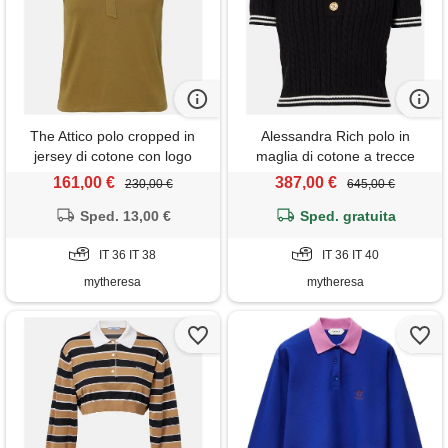
The Attico polo cropped in
Alessandra Rich polo in
jersey di cotone con logo
maglia di cotone a trecce
161,00 €
387,00 €
230,00 €
645,00 €
Sped. 13,00 €
Sped. gratuita
IT 36 IT 38
IT 36 IT 40
mytheresa
mytheresa