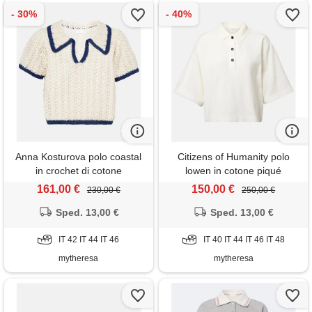
Anna Kosturova polo coastal
Citizens of Humanity polo
in crochet di cotone
lowen in cotone piqué
161,00 €
150,00 €
230,00 €
250,00 €
Sped. 13,00 €
Sped. 13,00 €
IT 42 IT 44 IT 46
IT 40 IT 44 IT 46 IT 48
mytheresa
mytheresa