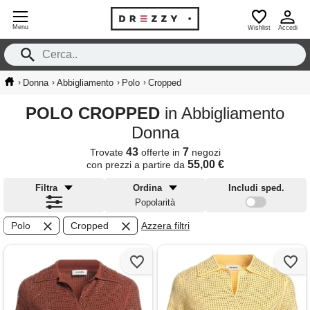
Menu
Wishlist
Accedi
›
›
›
›
Donna
Abbigliamento
Polo
Cropped
POLO CROPPED
in Abbigliamento
Donna
43
7
Trovate
offerte in
negozi
55,00 €
con prezzi a partire da
Filtra
Ordina
Includi sped.
Popolarità
Polo
Cropped
Azzera filtri