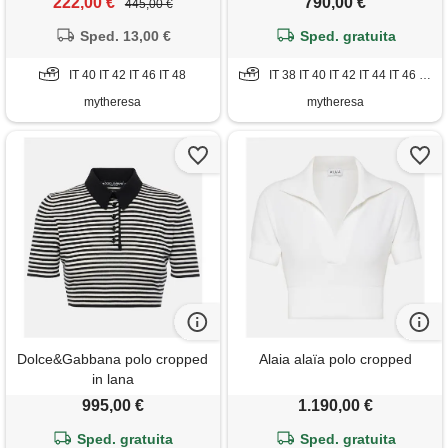
222,00 €
790,00 €
445,00 €
Sped. 13,00 €
Sped. gratuita
IT 40 IT 42 IT 46 IT 48
IT 38 IT 40 IT 42 IT 44 IT 46 IT 48 IT 50
mytheresa
mytheresa
Dolce&Gabbana polo cropped
Alaia alaïa polo cropped
in lana
995,00 €
1.190,00 €
Sped. gratuita
Sped. gratuita