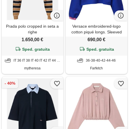
Prada polo cropped in seta a
Versace embroidered-logo
righe
cotton piqué longs. Sleeved
polo - blu
1.650,00 €
690,00 €
Sped. gratuita
Sped. gratuita
IT 36 IT 38 IT 40 IT 42 IT 44 IT 46 IT 48
36-38-40-42-44-46
mytheresa
Farfetch