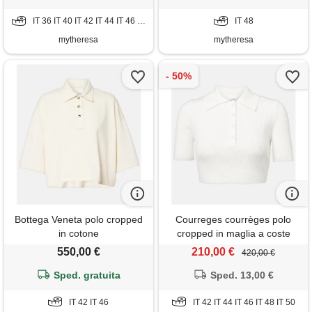
IT 36 IT 40 IT 42 IT 44 IT 46 IT 48 IT 50
IT 48
mytheresa
mytheresa
Bottega Veneta polo cropped
Courreges courrèges polo
in cotone
cropped in maglia a coste
550,00 €
210,00 €
420,00 €
Sped. gratuita
Sped. 13,00 €
IT 42 IT 46
IT 42 IT 44 IT 46 IT 48 IT 50