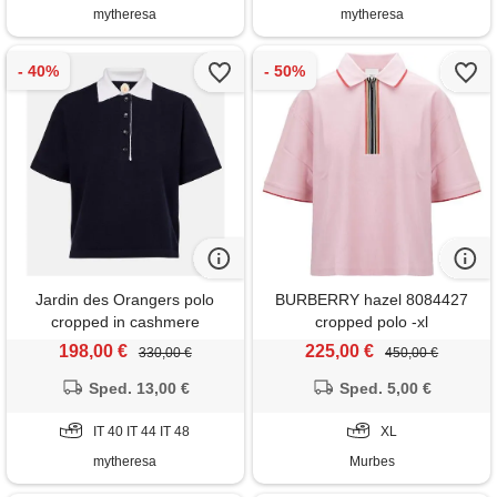
mytheresa
mytheresa
Jardin des Orangers polo
BURBERRY hazel 8084427
cropped in cashmere
cropped polo -xl
198,00 €
225,00 €
330,00 €
450,00 €
Sped. 13,00 €
Sped. 5,00 €
IT 40 IT 44 IT 48
XL
mytheresa
Murbes