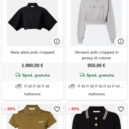
Alaia alaïa polo cropped
Versace polo cropped in
jersey di cotone
1.990,00 €
950,00 €
Sped. gratuita
Sped. gratuita
IT 40 IT 46 IT 48
IT 36 IT 38 IT 40 IT 42 IT 44 IT 46 IT 48 IT 50 IT 52
mytheresa
mytheresa