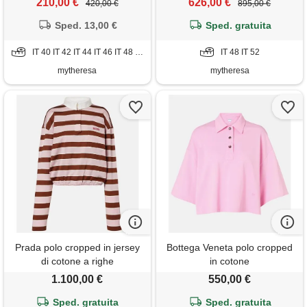
210,00 €
626,00 €
420,00 €
895,00 €
Sped. 13,00 €
Sped. gratuita
IT 40 IT 42 IT 44 IT 46 IT 48 IT 50
IT 48 IT 52
mytheresa
mytheresa
Prada polo cropped in jersey
Bottega Veneta polo cropped
di cotone a righe
in cotone
1.100,00 €
550,00 €
Sped. gratuita
Sped. gratuita