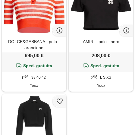
DOLCE&GABBANA - polo -
AMIRI - polo - nero
arancione
695,00 €
208,00 €
Sped. gratuita
Sped. gratuita
38 40 42
L S XS
Yoox
Yoox