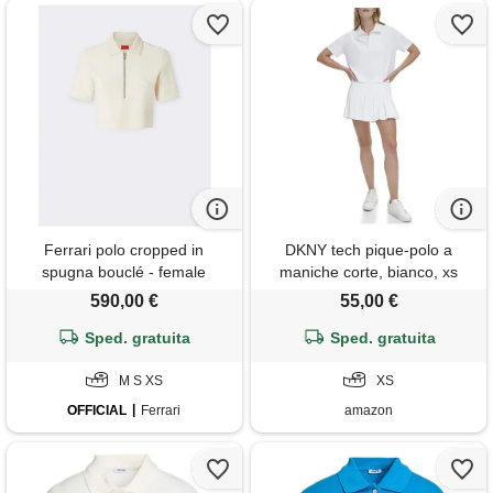
Ferrari polo cropped in
DKNY tech pique-polo a
spugna bouclé - female
maniche corte, bianco, xs
abbigliamento avorio
donna
590,00 €
55,00 €
Sped. gratuita
Sped. gratuita
M S XS
XS
OFFICIAL
Ferrari
amazon