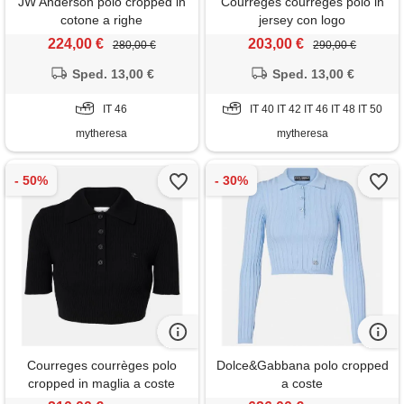
JW Anderson polo cropped in
Courreges courrèges polo in
cotone a righe
jersey con logo
224,00 €
203,00 €
280,00 €
290,00 €
Sped. 13,00 €
Sped. 13,00 €
IT 46
IT 40 IT 42 IT 46 IT 48 IT 50
mytheresa
mytheresa
Courreges courrèges polo
Dolce&Gabbana polo cropped
cropped in maglia a coste
a coste