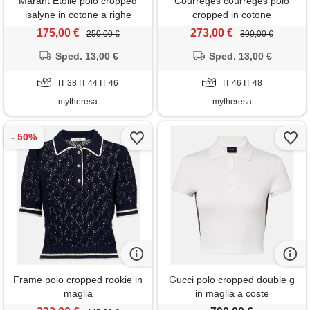
Marant Etoile polo cropped
Courreges courrèges polo
isalyne in cotone a righe
cropped in cotone
175,00 €
273,00 €
250,00 €
390,00 €
Sped. 13,00 €
Sped. 13,00 €
IT 38 IT 44 IT 46
IT 46 IT 48
mytheresa
mytheresa
Frame polo cropped rookie in
Gucci polo cropped double g
maglia
in maglia a coste