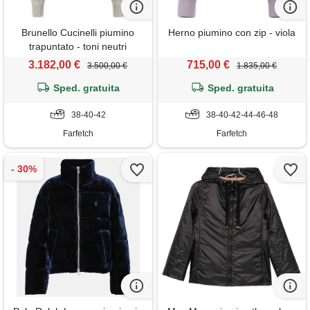
Brunello Cucinelli piumino
Herno piumino con zip - viola
trapuntato - toni neutri
3.182,00 €
715,00 €
3.500,00 €
1.835,00 €
Sped. gratuita
Sped. gratuita
38-40-42
38-40-42-44-46-48
Farfetch
Farfetch