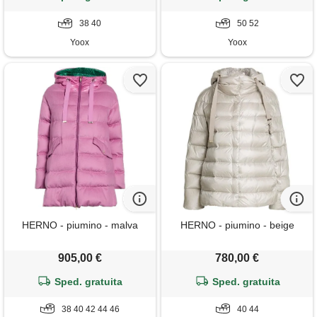
38 40
50 52
Yoox
Yoox
HERNO - piumino - malva
HERNO - piumino - beige
905,00 €
780,00 €
Sped. gratuita
Sped. gratuita
38 40 42 44 46
40 44