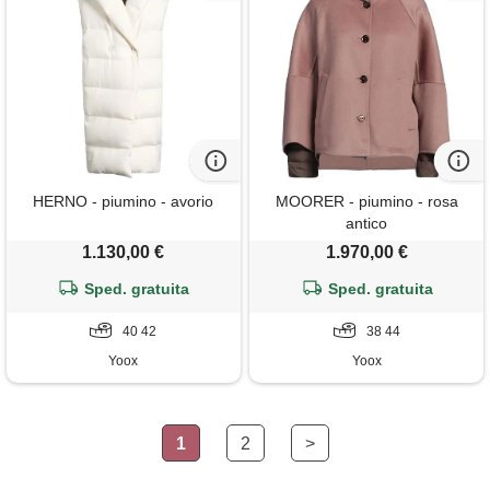
HERNO - piumino - avorio
MOORER - piumino - rosa
antico
1.130,00 €
1.970,00 €
Sped. gratuita
Sped. gratuita
40 42
38 44
Yoox
Yoox
1
2
>