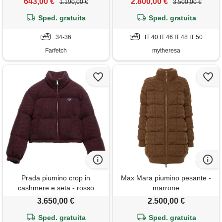
643,00 €
2.800,00 €
1.190,00 €
3.500,00 €
Sped. gratuita
Sped. gratuita
34-36
IT 40 IT 46 IT 48 IT 50
Farfetch
mytheresa
Prada piumino crop in
Max Mara piumino pesante -
cashmere e seta - rosso
marrone
3.650,00 €
2.500,00 €
Sped. gratuita
Sped. gratuita