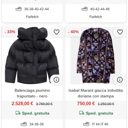
36-38-40-42-44
40-42-44-46
Farfetch
Farfetch
Balenciaga piumino
Isabel Marant giacca imbottita
trapuntato - nero
doriane con stampa
2.528,00 €
750,00 €
3.769,00 €
1.250,00 €
Sped. gratuita
Sped. gratuita
34-36-38
IT 44 IT 46