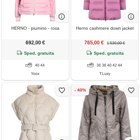
HERNO - piumino - rosa
Herno cashmere down jacket
692,00 €
765,00 €
1.530,00 €
Sped. gratuita
Sped. gratuita
40 44
36 38 40 42 44
Yoox
T.Luxy