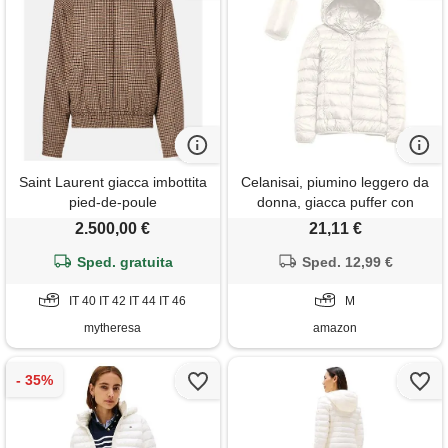
Saint Laurent giacca imbottita
Celanisai, piumino leggero da
pied-de-poule
donna, giacca puffer con
cappuccio, piumino
2.500,00 €
21,11 €
ultraleggero, leggero piumino
Sped. gratuita
trapuntato, cappotto
Sped. 12,99 €
trapuntato leggero, piumino
IT 40 IT 42 IT 44 IT 46
con cerniera, giacca termica
M
in seta morbida
mytheresa
amazon