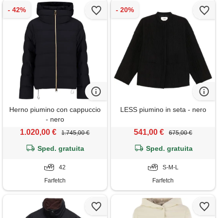
Herno piumino con cappuccio
LESS piumino in seta - nero
- nero
1.020,00 €
541,00 €
1.745,00 €
675,00 €
Sped. gratuita
Sped. gratuita
42
S-M-L
Farfetch
Farfetch