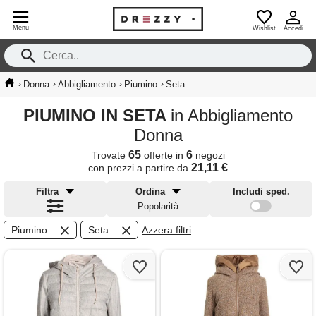
Menu
Wishlist
Accedi
›
›
›
›
Donna
Abbigliamento
Piumino
Seta
PIUMINO IN SETA
in Abbigliamento
Donna
65
6
Trovate
offerte in
negozi
21,11 €
con prezzi a partire da
Filtra
Ordina
Includi sped.
Popolarità
Piumino
Seta
Azzera filtri