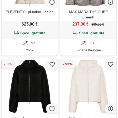
ELEVENTY - piumino - beige
MAX MARA THE CUBE
greenh
625,00 €
237,00 €
395,00 €
Sped. gratuita
Sped. gratuita
M S
38 IT
Yoox
Luciana Boutique