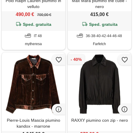
Polo Ralph Lauren piumino in
Max Mara piumino the cube -
velluto
nero
490,00 €
415,00 €
700,00 €
Sped. gratuita
Sped. gratuita
IT 48
36-38-40-42-44-46-48
mytheresa
Farfetch
Pierre-Louis Mascia piumino
RAXXY piumino con zip - nero
kandox - marrone