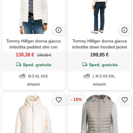
Tommy Hilfiger donna giacca
Tommy Hilfiger donna giacca
imbottita padded slim con
imbottita down hooded jacket
cappuccio, bianco (ivory silk),
con zip, bianco (ivory silk), xs
130,38 €
199,95 €
199,90 €
m
Sped. gratuita
Sped. gratuita
M S XL XXS
L M S XS XXL
amazon
amazon