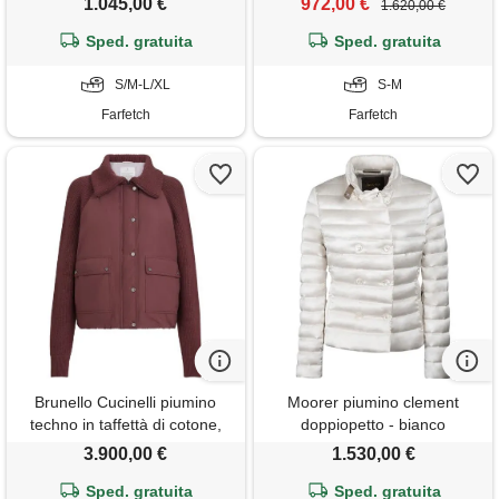
1.045,00 €
972,00 €
1.620,00 €
Sped. gratuita
Sped. gratuita
S/M-L/XL
S-M
Farfetch
Farfetch
Brunello Cucinelli piumino
Moorer piumino clement
techno in taffettà di cotone,
doppiopetto - bianco
cashmere, lana vergine e seta
3.900,00 €
1.530,00 €
con tirante lucido - rosso
Sped. gratuita
Sped. gratuita