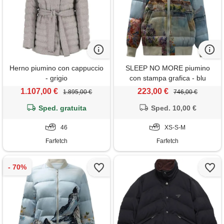
Herno piumino con cappuccio
SLEEP NO MORE piumino
- grigio
con stampa grafica - blu
1.107,00 €
223,00 €
1.895,00 €
746,00 €
Sped. gratuita
Sped. 10,00 €
46
XS-S-M
Farfetch
Farfetch