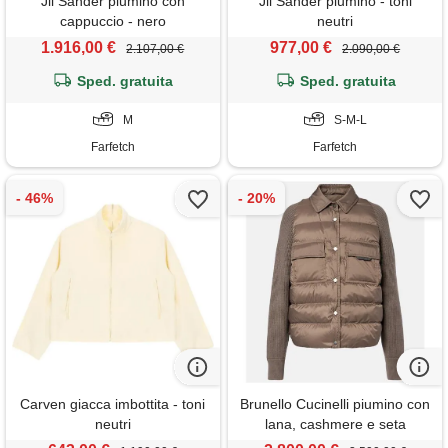
Jil Sander piumino con
Jil Sander piumino - toni
cappuccio - nero
neutri
1.916,00 €
977,00 €
2.107,00 €
2.090,00 €
Sped. gratuita
Sped. gratuita
M
S-M-L
Farfetch
Farfetch
Carven giacca imbottita - toni
Brunello Cucinelli piumino con
neutri
lana, cashmere e seta