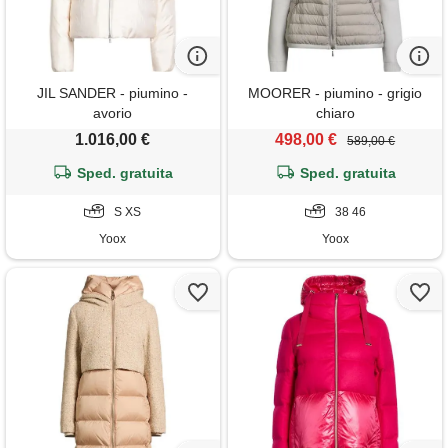
JIL SANDER - piumino -
MOORER - piumino - grigio
avorio
chiaro
1.016,00 €
498,00 €
589,00 €
Sped. gratuita
Sped. gratuita
S XS
38 46
Yoox
Yoox