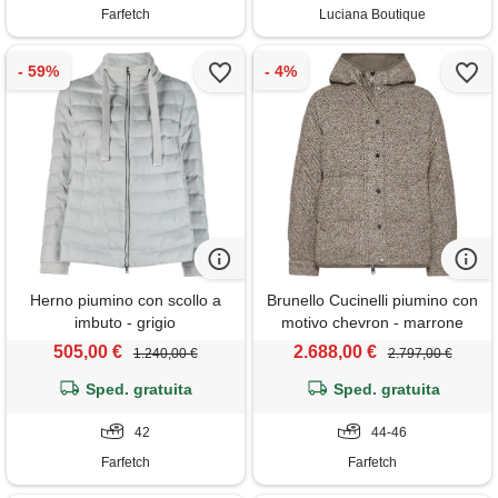
Farfetch
Luciana Boutique
Herno piumino con scollo a
Brunello Cucinelli piumino con
imbuto - grigio
motivo chevron - marrone
505,00 €
2.688,00 €
1.240,00 €
2.797,00 €
Sped. gratuita
Sped. gratuita
42
44-46
Farfetch
Farfetch