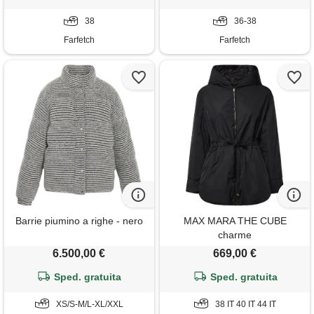
38
36-38
Farfetch
Farfetch
Barrie piumino a righe - nero
MAX MARA THE CUBE
charme
6.500,00 €
669,00 €
Sped. gratuita
Sped. gratuita
XS/S-M/L-XL/XXL
38 IT 40 IT 44 IT