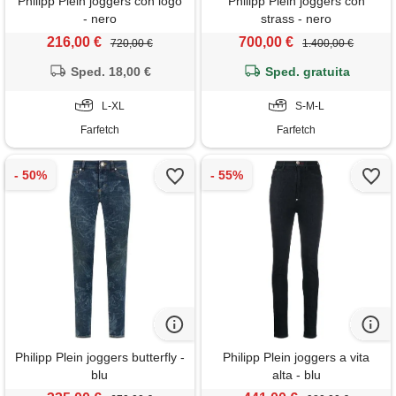
Philipp Plein joggers con logo
Philipp Plein joggers con
- nero
strass - nero
216,00 €
700,00 €
720,00 €
1.400,00 €
Sped. 18,00 €
Sped. gratuita
L-XL
S-M-L
Farfetch
Farfetch
Philipp Plein joggers butterfly -
Philipp Plein joggers a vita
blu
alta - blu