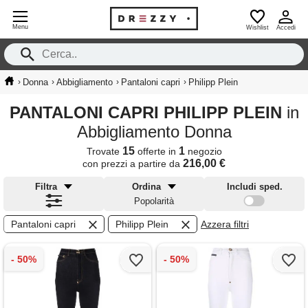
Menu
Wishlist
Accedi
›
›
›
›
Donna
Abbigliamento
Pantaloni capri
Philipp Plein
PANTALONI CAPRI PHILIPP PLEIN
in
Abbigliamento Donna
15
1
Trovate
offerte in
negozio
216,00 €
con prezzi a partire da
Filtra
Ordina
Includi sped.
Popolarità
Pantaloni capri
Philipp Plein
Azzera filtri