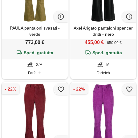
PAULA pantaloni svasati -
Axel Arigato pantaloni spencer
verde
dritti - nero
773,00 €
455,00 €
650,00 €
Sped. gratuita
Sped. gratuita
S/M
M
Farfetch
Farfetch