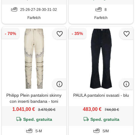
25-26-27-28-30-31-32
8
Farfetch
Farfetch
Philipp Plein pantaloni skinny
PAULA pantaloni svasati - blu
con inserti bandana - toni
neutri
1.041,00 €
483,00 €
3.470,00 €
744,00 €
Sped. gratuita
Sped. gratuita
S-M
S/M