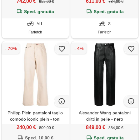
742,00 €
611,00 €
952,00 €
784,00 €
Sped. gratuita
Sped. gratuita
M-L
S
Farfetch
Farfetch
Philipp Plein pantaloni taglio
Alexander Wang pantaloni
comodo iconic plein - toni
dritti in pelle - nero
neutri
240,00 €
849,00 €
800,00 €
884,00 €
Sped. 10,00 €
Sped. gratuita