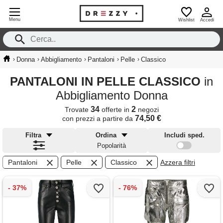
Menu
Wishlist
Accedi
›
›
›
›
›
Donna
Abbigliamento
Pantaloni
Pelle
Classico
PANTALONI IN PELLE CLASSICO
in
Abbigliamento Donna
34
2
Trovate
offerte in
negozi
74,50 €
con prezzi a partire da
Filtra
Ordina
Includi sped.
Popolarità
Pantaloni
Pelle
Classico
Azzera filtri