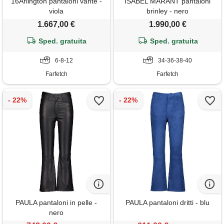
16Arlington pantaloni vante -
ISABEL MARANT pantaloni
viola
brinley - nero
1.667,00 €
1.990,00 €
Sped. gratuita
Sped. gratuita
6-8-12
34-36-38-40
Farfetch
Farfetch
PAULA pantaloni in pelle -
PAULA pantaloni dritti - blu
nero