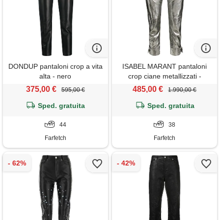
DONDUP pantaloni crop a vita
ISABEL MARANT pantaloni
alta - nero
crop ciane metallizzati -
argento
375,00 €
485,00 €
595,00 €
1.990,00 €
Sped. gratuita
Sped. gratuita
44
38
Farfetch
Farfetch