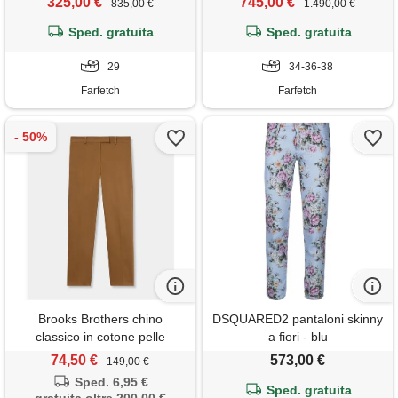
325,00 €
745,00 €
835,00 €
1.490,00 €
Sped. gratuita
Sped. gratuita
29
34-36-38
Farfetch
Farfetch
Brooks Brothers chino
DSQUARED2 pantaloni skinny
classico in cotone pelle
a fiori - blu
74,50 €
573,00 €
149,00 €
Sped. 6,95 €
Sped. gratuita