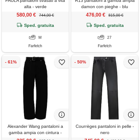
PAULA pantaloni svasati a vita
R13 pantaloni a gamba ampia
alta - verde
damon con pieghe - blu
580,00 €
476,00 €
744,00 €
815,00 €
Sped. gratuita
Sped. gratuita
M
27
Farfetch
Farfetch
Alexander Wang pantaloni a
Courrèges pantaloni in pelle -
gamba ampia con cintura -
nero
nero