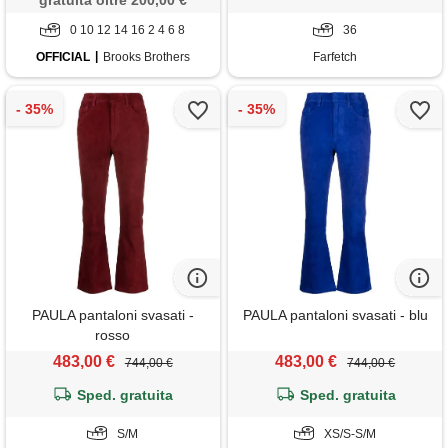
gratuita oltre 200,00 €
0 10 12 14 16 2 4 6 8
36
OFFICIAL
Brooks Brothers
Farfetch
PAULA pantaloni svasati -
PAULA pantaloni svasati - blu
rosso
483,00 €
483,00 €
744,00 €
744,00 €
Sped. gratuita
Sped. gratuita
S/M
XS/S-S/M