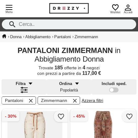
Menu
Wishlist
Accedi
›
›
›
›
Donna
Abbigliamento
Pantaloni
Zimmermann
PANTALONI ZIMMERMANN
in
Abbigliamento Donna
185
4
Trovate
offerte in
negozi
117,00 €
con prezzi a partire da
Filtra
Ordina
Includi sped.
Popolarità
Pantaloni
Zimmermann
Azzera filtri