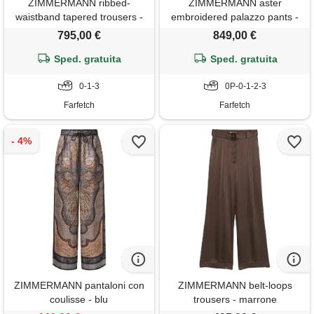
ZIMMERMANN ribbed-
ZIMMERMANN aster
waistband tapered trousers -
embroidered palazzo pants -
grigio
toni neutri
795,00 €
849,00 €
Sped. gratuita
Sped. gratuita
0-1-3
0P-0-1-2-3
Farfetch
Farfetch
ZIMMERMANN pantaloni con
ZIMMERMANN belt-loops
coulisse - blu
trousers - marrone