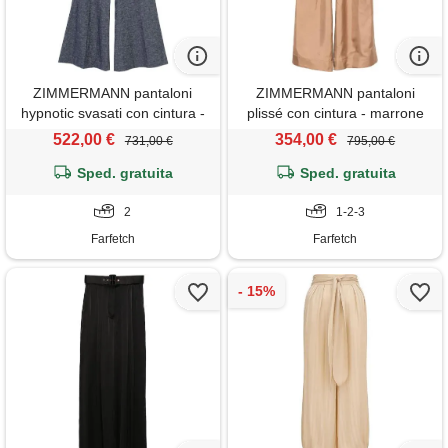
ZIMMERMANN pantaloni
ZIMMERMANN pantaloni
hypnotic svasati con cintura -
plissé con cintura - marrone
blu
522,00 €
354,00 €
731,00 €
795,00 €
Sped. gratuita
Sped. gratuita
2
1-2-3
Farfetch
Farfetch