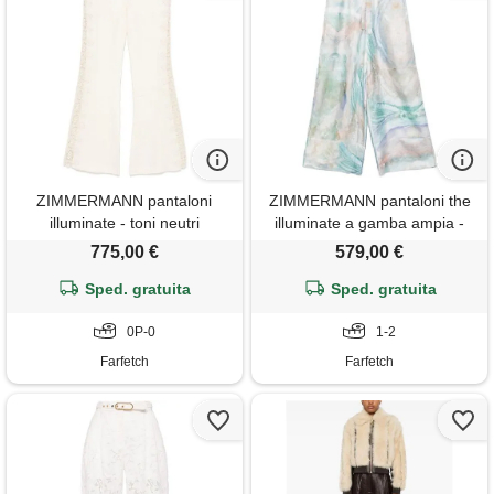
ZIMMERMANN pantaloni
ZIMMERMANN pantaloni the
illuminate - toni neutri
illuminate a gamba ampia -
blu
775,00 €
579,00 €
Sped. gratuita
Sped. gratuita
0P-0
1-2
Farfetch
Farfetch