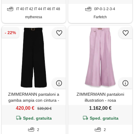
IT 40 IT 42 IT 44 IT 46 IT 48
0P-0-1-2-3-4
mytheresa
Farfetch
ZIMMERMANN pantaloni a
ZIMMERMANN pantaloni
gamba ampia con cintura -
illustration - rosa
nero
420,00 €
1.162,00 €
539,00 €
Sped. gratuita
Sped. gratuita
2
2