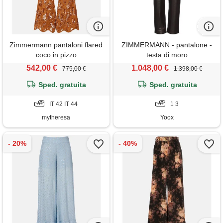
Zimmermann pantaloni flared
ZIMMERMANN - pantalone -
coco in pizzo
testa di moro
542,00 €
1.048,00 €
775,00 €
1.398,00 €
Sped. gratuita
Sped. gratuita
IT 42 IT 44
1 3
mytheresa
Yoox