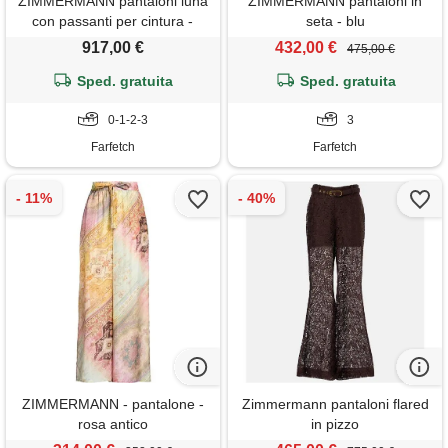
ZIMMERMANN pantaloni luna
ZIMMERMANN pantaloni in
con passanti per cintura -
seta - blu
rosa
917,00 €
432,00 €
475,00 €
Sped. gratuita
Sped. gratuita
0-1-2-3
3
Farfetch
Farfetch
ZIMMERMANN - pantalone -
Zimmermann pantaloni flared
rosa antico
in pizzo