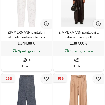
ZIMMERMANN pantaloni
ZIMMERMANN pantaloni a
affusolati natura - bianco
gamba ampia in pelle -
marrone
1.344,00 €
1.307,00 €
Sped. gratuita
Sped. gratuita
0
1
Farfetch
Farfetch