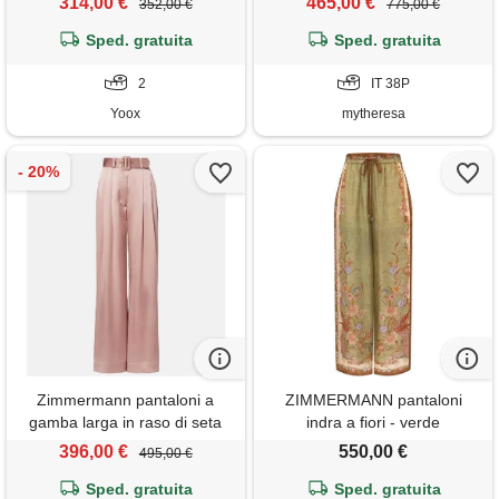
314,00 €
465,00 €
352,00 €
775,00 €
Sped. gratuita
Sped. gratuita
2
IT 38P
Yoox
mytheresa
Zimmermann pantaloni a
ZIMMERMANN pantaloni
gamba larga in raso di seta
indra a fiori - verde
396,00 €
550,00 €
495,00 €
Sped. gratuita
Sped. gratuita