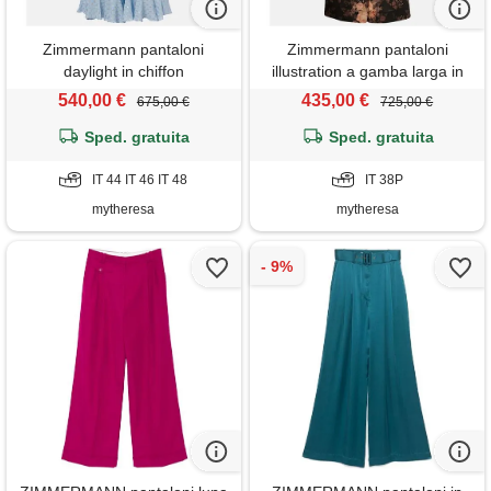
Zimmermann pantaloni
Zimmermann pantaloni
daylight in chiffon
illustration a gamba larga in
semitrasparente a gamba
seta
540,00 €
435,00 €
675,00 €
725,00 €
larga
Sped. gratuita
Sped. gratuita
IT 44 IT 46 IT 48
IT 38P
mytheresa
mytheresa