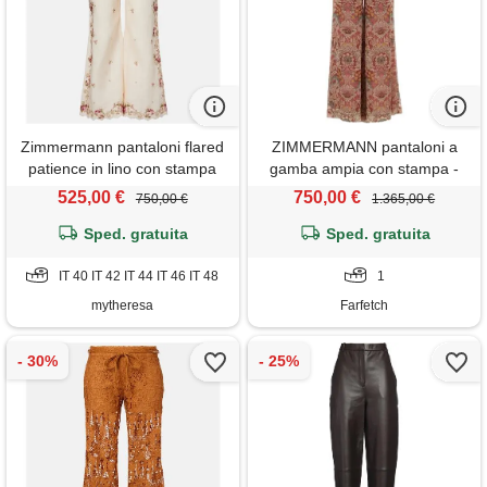
Zimmermann pantaloni flared
ZIMMERMANN pantaloni a
patience in lino con stampa
gamba ampia con stampa -
floreale
rosso
525,00 €
750,00 €
750,00 €
1.365,00 €
Sped. gratuita
Sped. gratuita
IT 40 IT 42 IT 44 IT 46 IT 48
1
mytheresa
Farfetch