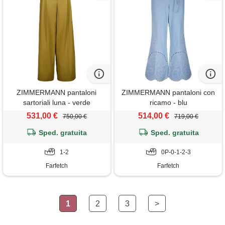
ZIMMERMANN pantaloni
ZIMMERMANN pantaloni con
sartoriali luna - verde
ricamo - blu
531,00 €
514,00 €
750,00 €
719,00 €
Sped. gratuita
Sped. gratuita
1-2
0P-0-1-2-3
Farfetch
Farfetch
1
2
3
>