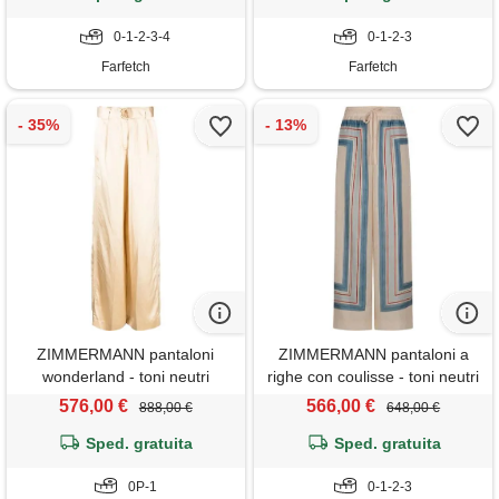
0-1-2-3-4
0-1-2-3
Farfetch
Farfetch
ZIMMERMANN pantaloni
ZIMMERMANN pantaloni a
wonderland - toni neutri
righe con coulisse - toni neutri
576,00 €
566,00 €
888,00 €
648,00 €
Sped. gratuita
Sped. gratuita
0P-1
0-1-2-3