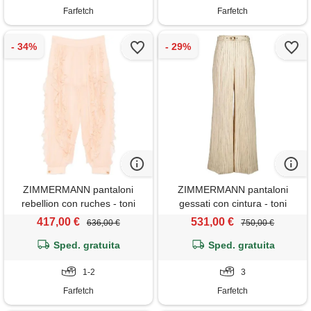
Farfetch
Farfetch
ZIMMERMANN pantaloni
ZIMMERMANN pantaloni
rebellion con ruches - toni
gessati con cintura - toni
neutri
neutri
417,00 €
531,00 €
636,00 €
750,00 €
Sped. gratuita
Sped. gratuita
1-2
3
Farfetch
Farfetch