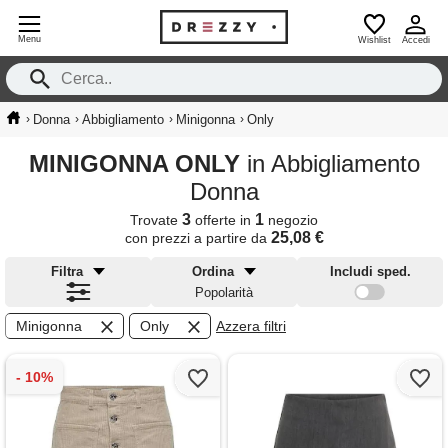
Menu
Wishlist
Accedi
›
›
›
›
Donna
Abbigliamento
Minigonna
Only
MINIGONNA ONLY
in Abbigliamento
Donna
3
1
Trovate
offerte in
negozio
25,08 €
con prezzi a partire da
Filtra
Ordina
Includi sped.
Popolarità
Minigonna
Only
Azzera filtri