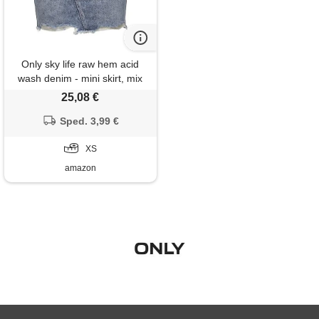
Only sky life raw hem acid
wash denim - mini skirt, mix
blu chiaro, 40
25,08 €
Sped. 3,99 €
XS
amazon