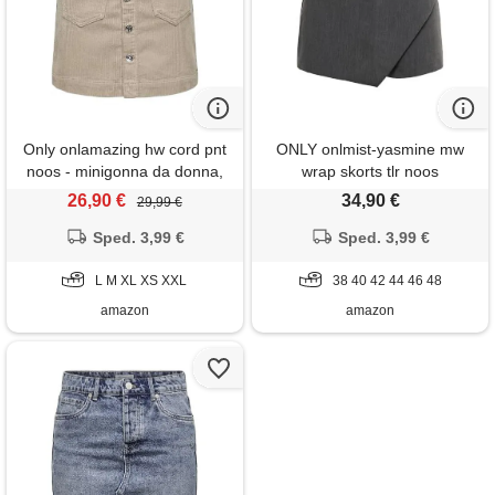
Only onlamazing hw cord pnt
ONLY onlmist-yasmine mw
noos - minigonna da donna,
wrap skorts tlr noos
goat, xs
minigonna, grigio scuro
26,90 €
34,90 €
29,99 €
mélange, 42
Sped. 3,99 €
Sped. 3,99 €
L M XL XS XXL
38 40 42 44 46 48
amazon
amazon