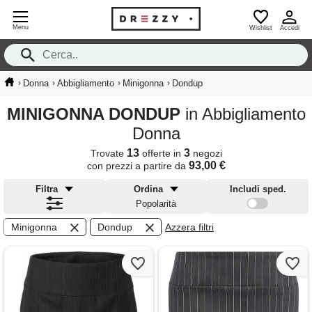
Menu
Wishlist
Accedi
›
›
›
›
Donna
Abbigliamento
Minigonna
Dondup
MINIGONNA DONDUP
in Abbigliamento
Donna
13
3
Trovate
offerte in
negozi
93,00 €
con prezzi a partire da
Filtra
Ordina
Includi sped.
Popolarità
Minigonna
Dondup
Azzera filtri