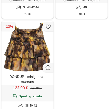
gratuita oltre 120,00 €
gratuita oltre 120,00 €
38 40 42 44
40
Yoox
Yoox
DONDUP - minigonna -
marrone
122,00 €
140,00 €
Sped. gratuita
38 40 42