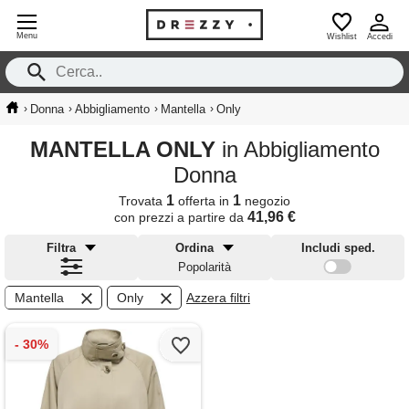
Menu
Wishlist
Accedi
›
›
›
›
Donna
Abbigliamento
Mantella
Only
MANTELLA ONLY
in Abbigliamento
Donna
1
1
Trovata
offerta in
negozio
41,96 €
con prezzi a partire da
Filtra
Ordina
Includi sped.
Popolarità
Mantella
Only
Azzera filtri