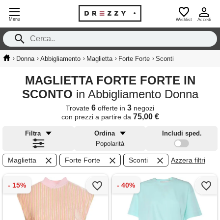
Menu
Wishlist
Accedi
›
›
›
›
›
Donna
Abbigliamento
Maglietta
Forte Forte
Sconti
MAGLIETTA FORTE FORTE IN
SCONTO
in Abbigliamento Donna
6
3
Trovate
offerte in
negozi
75,00 €
con prezzi a partire da
Filtra
Ordina
Includi sped.
Popolarità
Maglietta
Forte Forte
Sconti
Azzera filtri