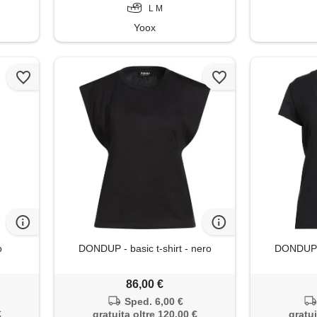
L M
Yoox
o
DONDUP - basic t-shirt - nero
DONDUP - 
86,00 €
Sped. 6,00 €
€
gratuita oltre 120,00 €
gratui