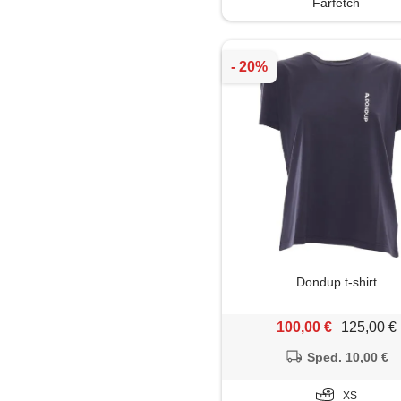
Farfetch
Parka
Polo
Salopette
Shorts
Soprabito
Tailleur
Top
Dondup t-shirt
Trench
100,00 €
125,00 €
Sped. 10,00 €
Tute jumpsuit
XS