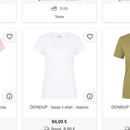
S XS
Yoox
rosa
DONDUP - basic t-shirt - bianco
DONDUP - 
94,00 €
Sped. 6,00 €