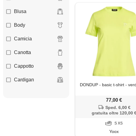
Blusa
Body
Camicia
Canotta
Cappotto
Cardigan
DONDUP - basic t-shirt - ver
Corsetto
77,00 €
Dolcevita
Sped. 6,00 €
gratuita oltre 120,00 
Felpa
S XS
Yoox
Giacca