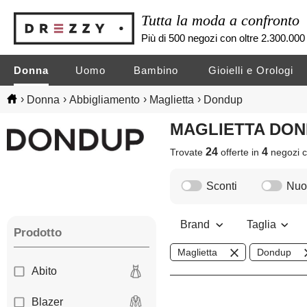
Tutta la moda a confronto
Più di 500 negozi con oltre 2.300.000 
Donna
Uomo
Bambino
Gioielli e Orologi
›
›
›
›
Donna
Abbigliamento
Maglietta
Dondup
MAGLIETTA DO
24
4
Trovate
offerte in
negozi
c
Sconti
Nuov
Brand
Taglia
Prodotto
Maglietta
Dondup
Abito
Blazer