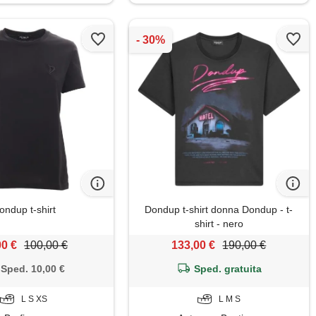
ondup t-shirt
Dondup t-shirt donna Dondup - t-
shirt - nero
00 €
100,00 €
133,00 €
190,00 €
Sped. 10,00 €
Sped. gratuita
L S XS
L M S