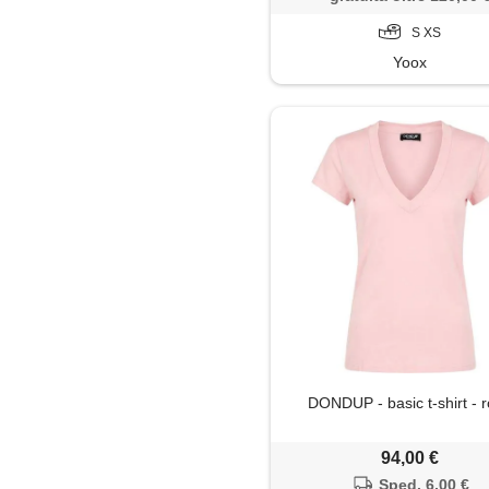
S XS
Yoox
DONDUP - basic t-shirt - 
94,00 €
Sped. 6,00 €