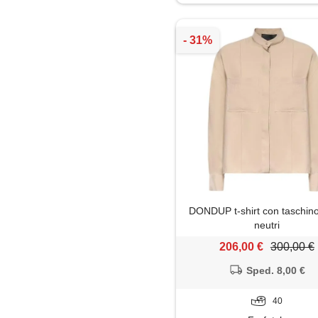
Gilet
Giubbotto
Gonna
Jeans
Leggings
Maglia
DONDUP t-shirt con taschino 
Maglietta
neutri
206,00 €
300,00 €
Maglione
Sped. 8,00 €
Minigonna
40
Pantaloni