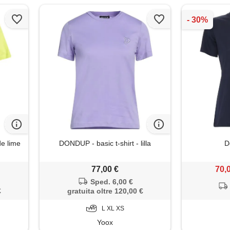
de lime
DONDUP - basic t-shirt - lilla
D
77,00 €
70,
Sped. 6,00 €
€
gratuita oltre 120,00 €
L XL XS
Yoox