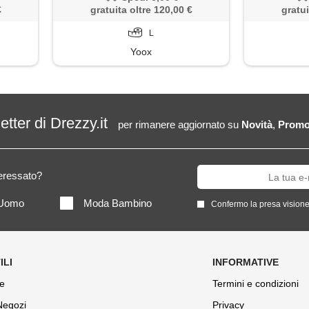
€
gratuita oltre 120,00 €
gratui
L
Yoox
letter di Drezzy.it
per rimanere aggiornato su
Novità
,
Promo
teressato?
Uomo
Moda Bambino
Confermo la presa visione
e
Termini e condizioni
 Negozi
Privacy