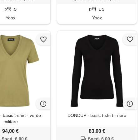
S
L S
Yoox
Yoox
basic t-shirt - verde
DONDUP - basic t-shirt - nero
militare
94,00 €
83,00 €
Sped. 6,00 €
Sped. 6,00 €